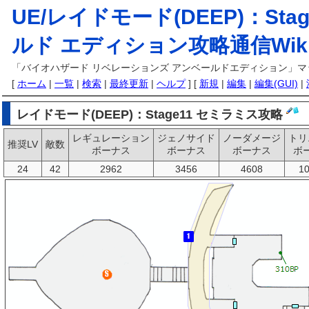
UE/レイドモード(DEEP)：Sta
ルド エディション攻略通信Wik
「バイオハザード リベレーションズ アンベールドエディション」マッ
[
ホーム
|
一覧
|
検索
|
最終更新
|
ヘルプ
] [
新規
|
編集
|
編集(GUI)
|
レイドモード(DEEP)：Stage11 セミラミス攻略
レギュレーション
ジェノサイド
ノーダメージ
トリ
推奨LV
敵数
ボーナス
ボーナス
ボーナス
ボ
24
42
2962
3456
4608
1