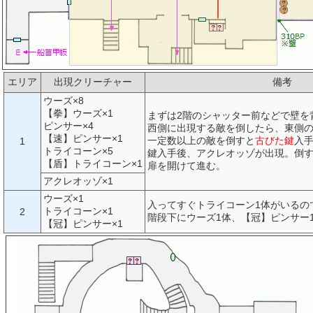
エリア
出現クリーチャー
備考
ウーズ×8
【拳】ウーズ×1
まずは2階のシャッター前などで壁を
ピンサー×4
西側に出現する敵を倒したら、東側
【速】ピンサー×1
一定数以上の敵を倒すと
古びた鍵
入
1
トライコーン×5
鍵入手後、アクレオッゾが出現。倒
【盾】トライコーン×1
扉を開けて進む。
アクレオッゾ×1
ウーズ×1
入ってすぐトライコーン1体がいるの
トライコーン×1
2
階段下にウーズ1体、【冠】ピンサー
【冠】ピンサー×1