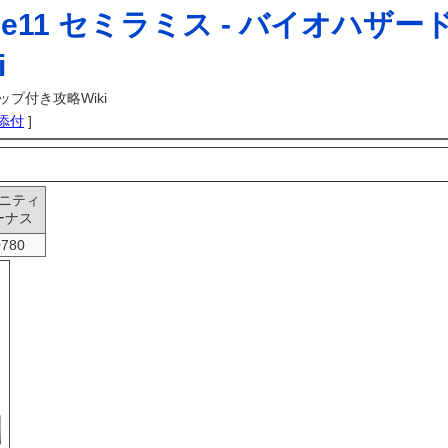
ge11 セミラミス -
バイオハザード
i
プ付き攻略Wiki
添付
]
ニティ
ーナス
0780