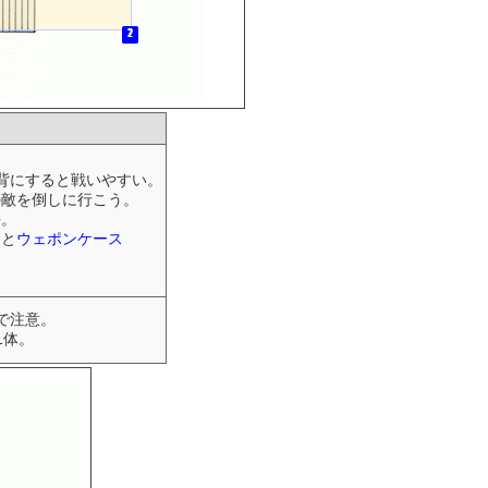
背にすると戦いやすい。
の敵を倒しに行こう。
手。
すと
ウェポンケース
で注意。
1体。