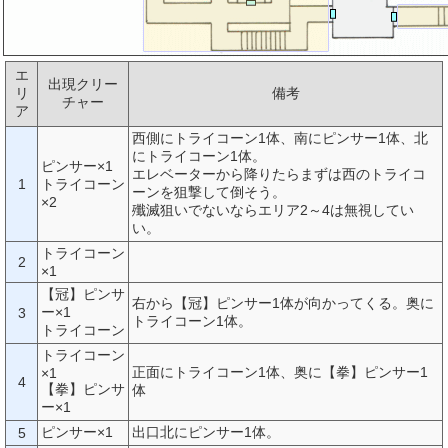
エ
出現クリー
リ
備考
チャー
ア
西側にトライコーン1体、南にピンサー1体、北
にトライコーン1体。
ピンサー×1
エレベーターから降りたらまずは西のトライコ
1
トライコーン
ーンを狙撃して倒そう。
×2
殲滅狙いでないならエリア2～4は無視してい
い。
トライコーン
2
×1
【冠】ピンサ
右から【冠】ピンサー1体が向かってくる。奥に
ー×1
3
トライコーン1体。
トライコーン
トライコーン
正面にトライコーン1体、奥に【拳】ピンサー1
×1
4
【拳】ピンサ
体
ー×1
ピンサー×1
出口北にピンサー1体。
5