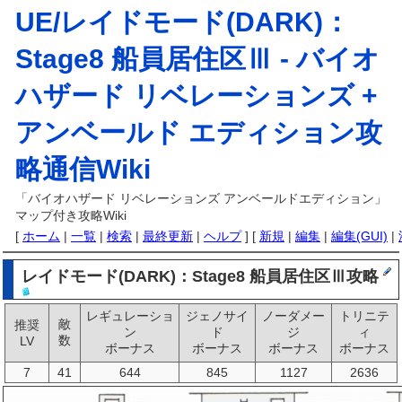
UE/レイドモード(DARK)：
Stage8 船員居住区Ⅲ -
バイオ
ハザード リベレーションズ +
アンベールド エディション攻
略通信Wiki
「バイオハザード リベレーションズ アンベールドエディション」
マップ付き攻略Wiki
[
ホーム
|
一覧
|
検索
|
最終更新
|
ヘルプ
] [
新規
|
編集
|
編集(GUI)
|
レイドモード(DARK)：Stage8 船員居住区Ⅲ攻略
レギュレーショ
ジェノサイ
ノーダメー
トリニテ
敵
推奨
ン
ド
ジ
ィ
数
LV
ボーナス
ボーナス
ボーナス
ボーナス
7
41
644
845
1127
2636