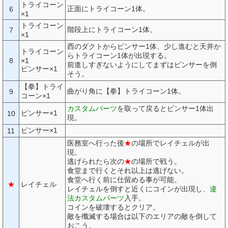
トライコーン
正面にトライコーン1体。
6
×1
トライコーン
階段上にトライコーン1体。
7
×1
西のダクトからピンサー1体、少し進むと天井か
トライコーン
らトライコーン1体が出現する。
8
×1
前進しすぎないようにしてまずはピンサーを倒
ピンサー×1
そう。
【拳】トライ
曲がり角に【拳】トライコーン1体。
9
コーン×1
カスタムパーツ
を取って戻るとピンサー1体出
ピンサー×1
10
現。
ピンサー×1
11
医務室へ行った後
★
の場所でレイチェルが出
現。
逃げられたら次の
★
の場所で戦う。
食堂まで行くとそれ以上は逃げない。
食堂へ行く前に仕留める事が可能。
★
レイチェル
レイチェルを倒すと近くにコインが出現し、
違
法カスタムパーツ
入手。
コインを破壊するとクリア。
敵を殲滅する場合は以下のエリアの敵を倒して
おこう。