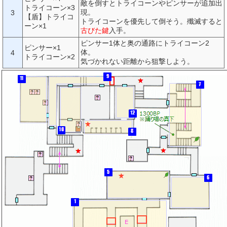
敵を倒すとトライコーンやピンサーが追加出
トライコーン×3
現。
3
【盾】トライコ
トライコーンを優先して倒そう。殲滅すると
ーン×1
古びた鍵
入手。
ピンサー1体と奥の通路にトライコーン2
ピンサー×1
体。
4
トライコーン×2
気づかれない距離から狙撃しよう。