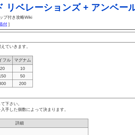
 リベレーションズ + アンベール
プ付き攻略Wiki
添付
]
増えていきます。
。
イフル
マグナム
20
10
150
50
300
200
して下さい。
を入手した個数によって決まります。
。
詳細