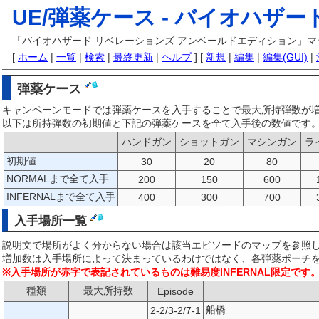
UE/弾薬ケース -
バイオハザード
「バイオハザード リベレーションズ アンベールドエディション」マッ
[
ホーム
|
一覧
|
検索
|
最終更新
|
ヘルプ
] [
新規
|
編集
|
編集(GUI)
|
弾薬ケース
キャンペーンモードでは弾薬ケースを入手することで最大所持弾数が
以下は所持弾数の初期値と下記の弾薬ケースを全て入手後の数値です
ハンドガン
ショットガン
マシンガン
ラ
初期値
30
20
80
NORMALまで全て入手
200
150
600
INFERNALまで全て入手
400
300
700
入手場所一覧
説明文で場所がよく分からない場合は該当エピソードのマップを参照
増加数は入手場所によって決まっているわけではなく、各弾薬ポーチ
※入手場所が赤字で表記されているものは難易度INFERNAL限定です
種類
最大所持数
Episode
船橋
2-2/3-2/7-1