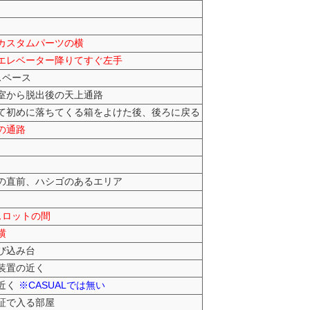
カスタムパーツの横
エレベーター降りてすぐ左手
スペース
室から脱出後の天上通路
て初めに落ちてくる箱をよけた後、後ろに戻る
の通路
の直前、ハシゴのあるエリア
スロットの間
横
び込み台
装置の近く
近く
※CASUALでは無い
証で入る部屋