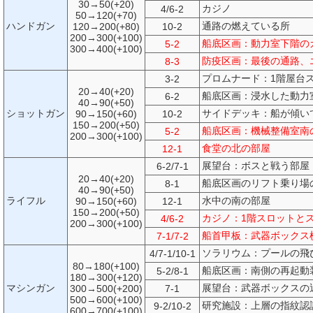
30→50(+20)
カジノ
4/6-2
50→120(+70)
ハンドガン
通路の燃えている所
120→200(+80)
10-2
200→300(+100)
船底区画：動力室下階の
5-2
300→400(+100)
防疫区画：最後の通路、
8-3
プロムナード：1階屋台
3-2
20→40(+20)
船底区画：浸水した動力
6-2
40→90(+50)
ショットガン
サイドデッキ：船が傾い
90→150(+60)
10-2
150→200(+50)
船底区画：機械整備室南
5-2
200→300(+100)
食堂の北の部屋
12-1
展望台：ボスと戦う部屋
6-2/7-1
20→40(+20)
船底区画のリフト乗り場
8-1
40→90(+50)
ライフル
水中の南の部屋
90→150(+60)
12-1
150→200(+50)
カジノ：1階スロットと
4/6-2
200→300(+100)
船首甲板：武器ボックス
7-1/7-2
ソラリウム：プールの飛
4/7-1/10-1
80→180(+100)
船底区画：南側の再起動
5-2/8-1
180→300(+120)
マシンガン
展望台：武器ボックスの
300→500(+200)
7-1
500→600(+100)
研究施設：上層の指紋認
9-2/10-2
600→700(+100)