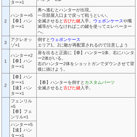
ター×1
奥へ進むとハンターが出現。
ハンター×5
一旦部屋入口まで戻って戦うといい。
【拳】ハン
全滅させると
古びた鍵
入手。
ウェポンケース
や殲
2
ター×1
滅等がいらなければこの鍵を使ってエレベーター
へ。
アクレオッ
倒すと
ウェポンケース
3
ゾ×1
エリア1、2に敵が再配置されるので注意しよう
扉を出ると正面に【拳】ハンター1体、右にハンタ
ハンター×2
ー2体がいる。
【拳】ハン
1
右のハンター2体をショットガンでダウンさせて背
ター×1
後に抜けよう。
【拳】ハン
ター×1
【拳】ハンターを倒すと
カスタムパーツ
2
【速】ハン
全滅させると
古びた鍵
入手。
ター×1
フェンリル
×5
【拳】フェ
ンリル×1
ハンター×5
【速】ハン
ター×1