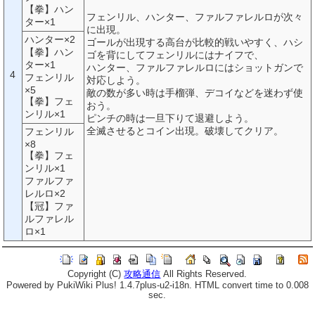
【拳】ハン
フェンリル、ハンター、ファルファレルロが次々
ター×1
に出現。
ハンター×2
ゴールが出現する高台が比較的戦いやすく、ハシ
【拳】ハン
ゴを背にしてフェンリルにはナイフで、
ター×1
ハンター、ファルファレルロにはショットガンで
4
フェンリル
対応しよう。
×5
敵の数が多い時は手榴弾、デコイなどを迷わず使
【拳】フェ
おう。
ンリル×1
ピンチの時は一旦下りて退避しよう。
全滅させるとコイン出現。破壊してクリア。
フェンリル
×8
【拳】フェ
ンリル×1
ファルファ
レルロ×2
【冠】ファ
ルファレル
ロ×1
Copyright (C)
攻略通信
All Rights Reserved.
Powered by PukiWiki Plus! 1.4.7plus-u2-i18n. HTML convert time to 0.008
sec.