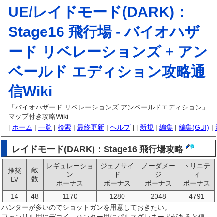
UE/レイドモード(DARK)：
Stage16 飛行場 -
バイオハザ
ード リベレーションズ + アン
ベールド エディション攻略通
信Wiki
「バイオハザード リベレーションズ アンベールドエディション」
マップ付き攻略Wiki
[
ホーム
|
一覧
|
検索
|
最終更新
|
ヘルプ
] [
新規
|
編集
|
編集(GUI)
|
レイドモード(DARK)：Stage16 飛行場攻略
レギュレーショ
ジェノサイ
ノーダメー
トリニテ
敵
推奨
ン
ド
ジ
ィ
数
LV
ボーナス
ボーナス
ボーナス
ボーナス
14
48
1170
1280
2048
4791
ハンターが多いのでショットガンを用意しておきたい。
フェンリル用にデコイ、ハンター用にパルスグレネードがあると便