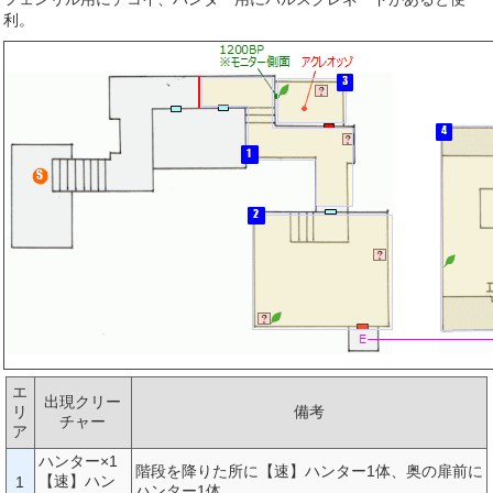
利。
エ
出現クリー
リ
備考
チャー
ア
ハンター×1
階段を降りた所に【速】ハンター1体、奥の扉前に
【速】ハン
1
ハンター1体