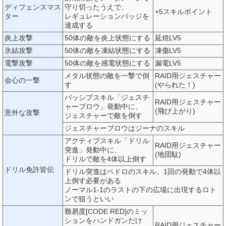
ディフェンスマス
守り切ったうえで、
+5スキルポイント
ター
レギュレーションバッジを
達成する
炎上攻撃
50体の敵を炎上状態にする
延焼LV5
氷結攻撃
50体の敵を凍結状態にする
凍傷LV5
電撃攻撃
50体の敵を感電状態にする
漏電LV5
メタル状態の敵を一撃で倒
RAID用ジェスチャー
会心の一撃
す
(やられた！)
パッシブスキル「ジェスチ
RAID用ジェスチャー
ャーブロウ」発動中に、
(飛び上がり)
意外な攻撃
ジェスチャーで敵を倒す
ジェスチャーブロウはジーナのスキル
アクティブスキル「ドリル
RAID用ジェスチャー
突進」発動中に、
(地団駄)
ドリルで敵を4体以上倒す
ドリル免許皆伝
ドリル突進はペドロのスキル。1回の発動で4体以
上倒す必要がある
ノーマル1-1のラストの下の広場に出現するロト
ンで狙うといい
難易度[CODE RED]のミッ
ションをハンドガンだけ
RAID用ジェスチャー