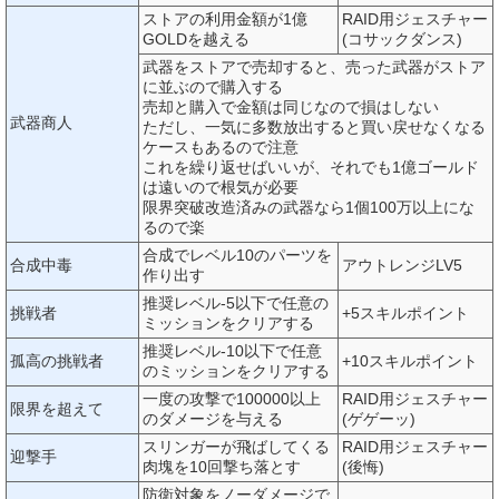
ストアの利用金額が1億
RAID用ジェスチャー
GOLDを越える
(コサックダンス)
武器をストアで売却すると、売った武器がストア
に並ぶので購入する
売却と購入で金額は同じなので損はしない
武器商人
ただし、一気に多数放出すると買い戻せなくなる
ケースもあるので注意
これを繰り返せばいいが、それでも1億ゴールド
は遠いので根気が必要
限界突破改造済みの武器なら1個100万以上にな
るので楽
合成でレベル10のパーツを
合成中毒
アウトレンジLV5
作り出す
推奨レベル-5以下で任意の
挑戦者
+5スキルポイント
ミッションをクリアする
推奨レベル-10以下で任意
孤高の挑戦者
+10スキルポイント
のミッションをクリアする
一度の攻撃で100000以上
RAID用ジェスチャー
限界を超えて
のダメージを与える
(ゲゲーッ)
スリンガーが飛ばしてくる
RAID用ジェスチャー
迎撃手
肉塊を10回撃ち落とす
(後悔)
防衛対象をノーダメージで