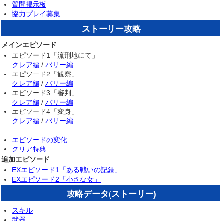
質問掲示板
協力プレイ募集
ストーリー攻略
メインエピソード
エピソード1「流刑地にて」
クレア編
/
バリー編
エピソード2「観察」
クレア編
/
バリー編
エピソード3「審判」
クレア編
/
バリー編
エピソード4「変身」
クレア編
/
バリー編
エピソードの変化
クリア特典
追加エピソード
EXエピソード1「ある戦いの記録」
EXエピソード2「小さな女」
攻略データ(ストーリー)
スキル
武器