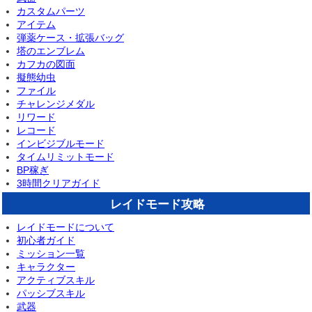
カスタムパーツ
アイテム
弾薬ケース・拡張バッグ
塔のエンブレム
カフカの図面
擬態幼虫
ファイル
チャレンジメダル
リワード
レコード
インビジブルモード
タイムリミットモード
BP稼ぎ
3時間クリアガイド
レイドモード攻略
レイドモードについて
初心者ガイド
ミッション一覧
キャラクター
アクティブスキル
パッシブスキル
武器