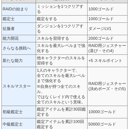
ミッションを1つクリアす
RAIDの始まり
1000ゴールド
る
鑑定士
鑑定をする
1000ゴールド
ダンジョンを1つクリアす
征服者
ダメージLV1
る
能力開花
スキルを習得する
2000ゴールド
スキルを最大レベルまで強
RAID用ジェスチャー
さらなる挑戦へ
化する
(喜び・その4)
他キャラクターのスキルを
新たな能力
+5 スキルポイント
習得する
1人のキャラクターで、
全てのスキルを最大レベル
まで強化する
RAID用ジェスチャー
スキルマスター
※自身が持つ全てのスキ
(決めポーズ・その5)
ル、
ではなくレイド内で使える
全てのスキルという意味。
鑑定アイテムを累計30回鑑
初級鑑定士
10000ゴールド
定する
鑑定アイテムを累計100回
中級鑑定士
50000ゴールド
鑑定する