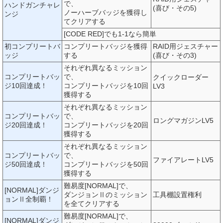
で、
ハンドガンチャレ
(喜び・その5)
ノーハーブバッジを獲得し
ンジ
てクリアする
[CODE RED]でも1-1なら簡単
初コンプリートバ
コンプリートバッジを獲得
RAID用ジェスチャー
ッジ
する
(喜び・その3)
それぞれ異なるミッション
コンプリートバッ
で、
クイックローダー
ジ10回達成！
コンプリートバッジを10回
LV3
獲得する
それぞれ異なるミッション
コンプリートバッ
で、
ロングマガジンLV5
ジ20回達成！
コンプリートバッジを20回
獲得する
それぞれ異なるミッション
コンプリートバッ
で、
ファイアレートLV5
ジ50回達成！
コンプリートバッジを50回
獲得する
難易度[NORMAL]で、
[NORMAL]ダンジ
ダンジョンⅡのミッション
工具棚設置権利
ョンⅡ全制覇！
を全てクリアする
難易度[NORMAL]で、
[NORMAL]ダンジ