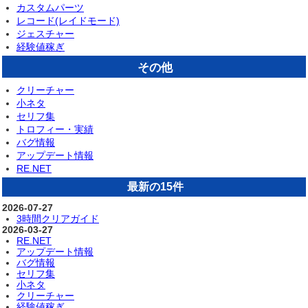
カスタムパーツ
レコード(レイドモード)
ジェスチャー
経験値稼ぎ
その他
クリーチャー
小ネタ
セリフ集
トロフィー・実績
バグ情報
アップデート情報
RE.NET
最新の15件
2026-07-27
3時間クリアガイド
2026-03-27
RE.NET
アップデート情報
バグ情報
セリフ集
小ネタ
クリーチャー
経験値稼ぎ