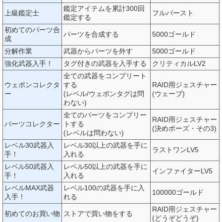
鑑定アイテムを累計300回
上級鑑定士
フルバースト
鑑定する
初めてのパーツ合
パーツを合成する
5000ゴールド
成
分解作業
武器からパーツを外す
5000ゴールド
強化武器入手！
タグ付きの武器を入手する
クリティカルLV2
全ての武器をコンプリート
ウェポンコレクタ
する
RAID用ジェスチャー
ー
(レベル/ウェポンタグは問
(ウェーブ)
わない)
全てのパーツをコンプリー
RAID用ジェスチャー
パーツコレクター
トする
(決めポーズ・その3)
(レベルは問わない)
レベル30武器入
レベル30以上の武器を手に
ラストワンLV5
手！
入れる
レベル50武器入
レベル50以上の武器を手に
インファイターLV5
手！
入れる
レベルMAX武器
レベル100の武器を手に入
100000ゴールド
入手！
れる
RAID用ジェスチャー
初めてのお買い物
ストアで買い物をする
(どうぞどうぞ)