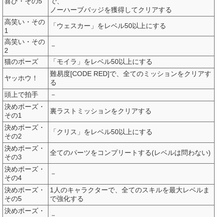
喜び・その5
で、
ノーハーブバッジを獲得してクリアする
高笑い・その
「ウェスカー」をレベル50以上にする
1
高笑い・その
－
2
猫のポーズ
「モイラ」をレベル50以上にする
難易度[CODE RED]で、全てのミッションをクリアす
ヤッホウ！
る
頭上で拍手
－
決めポーズ・
裏ラストミッションをクリアする
その1
決めポーズ・
「クリス」をレベル50以上にする
その2
決めポーズ・
全てのパーツをコンプリートする(レベルは問わない)
その3
決めポーズ・
－
その4
決めポーズ・
1人のキャラクターで、全てのスキルを最大レベルま
その5
で強化する
決めポーズ・
－