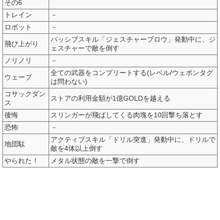
その6
トレイン
－
ロボット
－
パッシブスキル「ジェスチャーブロウ」発動中に、ジ
飛び上がり
ェスチャーで敵を倒す
ノリノリ
－
全ての武器をコンプリートする(レベル/ウェポンタグ
ウェーブ
は問わない)
コサックダン
ストアの利用金額が1億GOLDを越える
ス
後悔
スリンガーが飛ばしてくる肉塊を10回撃ち落とす
恐怖
－
アクティブスキル「ドリル突進」発動中に、ドリルで
地団駄
敵を4体以上倒す
やられた！
メタル状態の敵を一撃で倒す