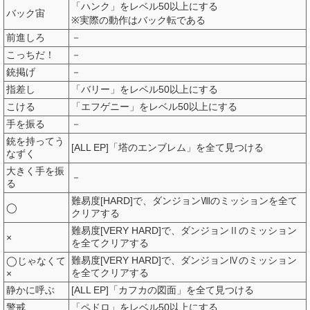
「ハンク」をレベル50以上にする
バック宙
※実際の動作はバック転である
前進しろ
－
こっちだ！
－
銃掲げ
－
指差し
「バリー」をレベル50以上にする
こける
「エフゲニー」をレベル50以上にする
手を振る
－
銃を持ってう
[ALL EP]「塔のエンブレム」を全て見つける
なずく
大きく手を振
－
る
難易度[HARD]で、ダンジョンⅧのミッションを全て
◯
クリアする
難易度[VERY HARD]で、ダンジョンⅡのミッション
×
を全てクリアする
難易度[VERY HARD]で、ダンジョンⅣのミッション
◯じゃなくて
を全てクリアする
×
静かに呼ぶ
[ALL EP]「カフカの図面」を全て見つける
警戒
「ペドロ」をレベル50以上にする