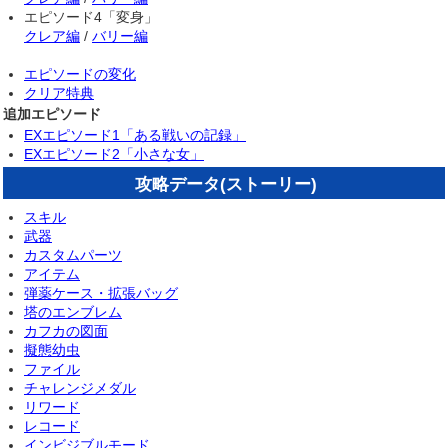
エピソード4「変身」
クレア編
/
バリー編
エピソードの変化
クリア特典
追加エピソード
EXエピソード1「ある戦いの記録」
EXエピソード2「小さな女」
攻略データ(ストーリー)
スキル
武器
カスタムパーツ
アイテム
弾薬ケース・拡張バッグ
塔のエンブレム
カフカの図面
擬態幼虫
ファイル
チャレンジメダル
リワード
レコード
インビジブルモード