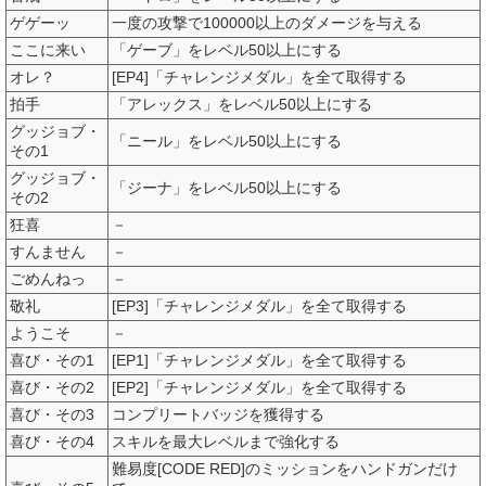
ゲゲーッ
一度の攻撃で100000以上のダメージを与える
ここに来い
「ゲーブ」をレベル50以上にする
オレ？
[EP4]「チャレンジメダル」を全て取得する
拍手
「アレックス」をレベル50以上にする
グッジョブ・
「ニール」をレベル50以上にする
その1
グッジョブ・
「ジーナ」をレベル50以上にする
その2
狂喜
－
すんません
－
ごめんねっ
－
敬礼
[EP3]「チャレンジメダル」を全て取得する
ようこそ
－
喜び・その1
[EP1]「チャレンジメダル」を全て取得する
喜び・その2
[EP2]「チャレンジメダル」を全て取得する
喜び・その3
コンプリートバッジを獲得する
喜び・その4
スキルを最大レベルまで強化する
難易度[CODE RED]のミッションをハンドガンだけ