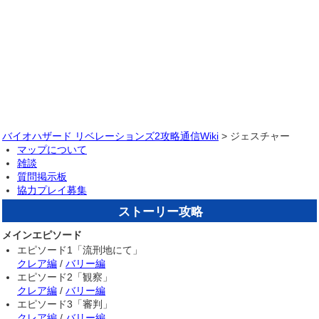
バイオハザード リベレーションズ2攻略通信Wiki
> ジェスチャー
マップについて
雑談
質問掲示板
協力プレイ募集
ストーリー攻略
メインエピソード
エピソード1「流刑地にて」
クレア編
/
バリー編
エピソード2「観察」
クレア編
/
バリー編
エピソード3「審判」
クレア編
/
バリー編