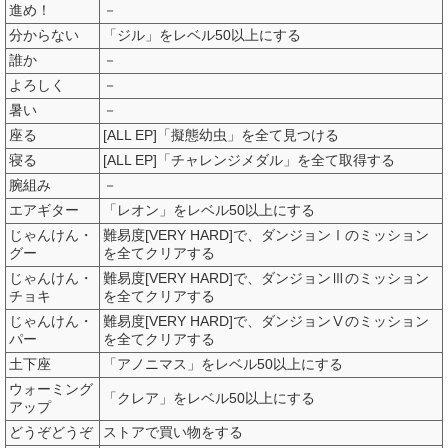
進め！
－
分からない
「ジル」をレベル50以上にする
誰か
－
よろしく
－
暑い
－
座る
[ALL EP]「擬態幼虫」を全て見つける
寝る
[ALL EP]「チャレンジメダル」を全て取得する
腕組み
－
エアギター
「レオン」をレベル50以上にする
じゃんけん・
難易度[VERY HARD]で、ダンジョンⅠのミッション
グー
を全てクリアする
じゃんけん・
難易度[VERY HARD]で、ダンジョンⅢのミッション
チョキ
を全てクリアする
じゃんけん・
難易度[VERY HARD]で、ダンジョンⅤのミッション
パー
を全てクリアする
土下座
「アノニマス」をレベル50以上にする
ウォーミング
「クレア」をレベル50以上にする
アップ
どうぞどうぞ
ストアで買い物をする