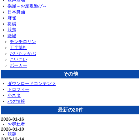
歌声酒場
揚屋～お座敷遊び～
日本舞踊
麻雀
将棋
競鶏
賭場
チンチロリン
丁半博打
おいちょかぶ
こいこい
ポーカー
その他
ダウンロードコンテンツ
トロフィー
小ネタ
バグ情報
最新の20件
2026-01-16
お尋ね者
2026-01-10
競鶏
2025-12-14