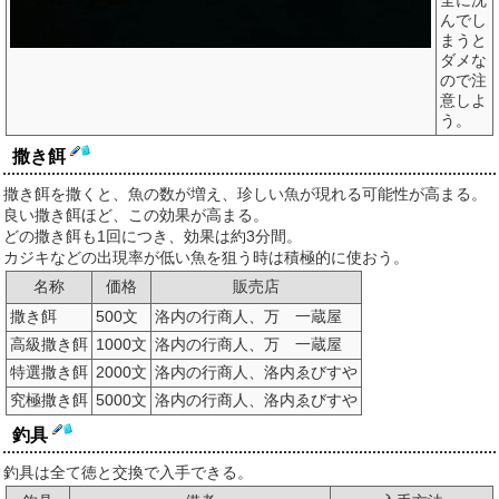
全に沈
んでし
まうと
ダメな
ので注
意しよ
う。
撒き餌
撒き餌を撒くと、魚の数が増え、珍しい魚が現れる可能性が高まる。
良い撒き餌ほど、この効果が高まる。
どの撒き餌も1回につき、効果は約3分間。
カジキなどの出現率が低い魚を狙う時は積極的に使おう。
名称
価格
販売店
撒き餌
500文
洛内の行商人、万 一蔵屋
高級撒き餌
1000文
洛内の行商人、万 一蔵屋
特選撒き餌
2000文
洛内の行商人、洛内ゑびすや
究極撒き餌
5000文
洛内の行商人、洛内ゑびすや
釣具
釣具は全て徳と交換で入手できる。