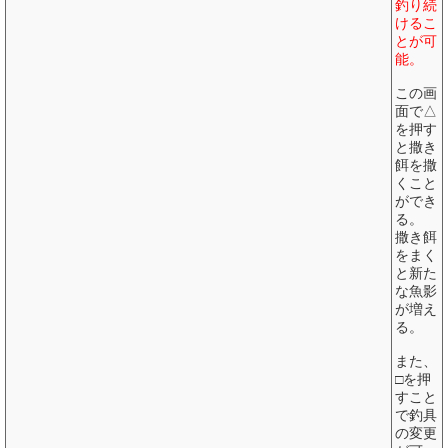
釣り続
けるこ
とが可
能。
この画
面で△
を押す
と撒き
餌を撒
くこと
ができ
る。
撒き餌
をまく
と新た
な魚影
が増え
る。
また、
□を押
すこと
で釣具
の変更