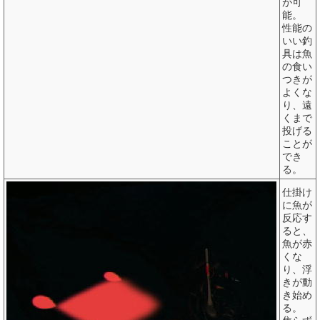
が可
能。
性能の
いい釣
具は魚
の食い
つきが
よくな
り、遠
くまで
投げる
ことが
でき
る。
仕掛け
に魚が
反応す
ると、
魚が赤
くな
り、浮
きが動
き始め
る。