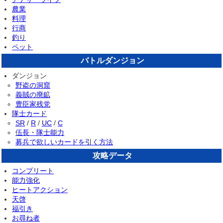
農業
料理
行商
釣り
ペット
バトルダンジョン
ダンジョン
野盗の洞窟
義賊の廃鉱
豊臣家残党
隊士カード
SR
/
R
/
UC
/
C
伍長・隊士能力
募兵で欲しいカードを引く方法
攻略データ
コンプリート
能力強化
ヒートアクション
天啓
福引き
お尋ね者