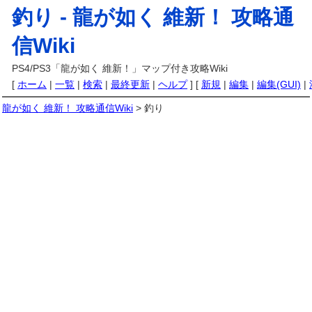
釣り -
龍が如く 維新！ 攻略通
信Wiki
PS4/PS3「龍が如く 維新！」マップ付き攻略Wiki
[
ホーム
|
一覧
|
検索
|
最終更新
|
ヘルプ
] [
新規
|
編集
|
編集(GUI)
|
龍が如く 維新！ 攻略通信Wiki
> 釣り