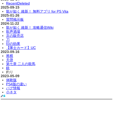
RecentDeleted
2025-09-15
龍が如く 維新！ 無料アプリ for PS Vita
2025-01-26
質問掲示板
2024-11-22
龍が如く 維新！ 攻略通信Wiki
歌声酒場
京の販売店
刀
印の効果
【隊士カード】UC
2023-09-16
将棋
天啓
第七章 二人の龍馬
銃
釣り
2023-05-09
体験版
PS4版の違い
バグ情報
小ネタ