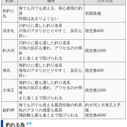
釣具
備考
入手方法
海でも川でも使える、初心者用の釣
初釣り
具
初期装備
丸
性能はあまりよくない
川釣りに適した釣り道具
淡水丸
川魚のアタリがとりやすく、反応も
徳交換400
良い
川釣りに最も適した釣り道具
川魚の反応も優れ、アワセるのが簡
釣大河
徳交換1500
単
また遠くまで投げられる
海釣りに適した釣り道具
海丸
海魚のアタリがとりやすく、反応も
徳交換400
良い
海釣りに最も適した釣り道具
海魚の反応も優れ、アワセるのが簡
大海王
徳交換1500
単
また遠くまで投げられる
海でも川でも使える最高性能の釣具
釣大河と大海王入手
超釣神
魚のアタリの感度も最高
後、
飛距離も最も遠くまで投げられる
徳交換4000
釣れる魚