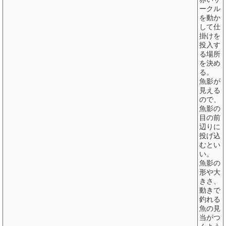
ークル
を動か
して仕
掛けを
投入す
る場所
を決め
る。
魚影が
見える
ので、
魚影の
目の前
辺りに
投げ込
むとい
い。
魚影の
形や大
きさ、
動きで
釣れる
魚の見
当がつ