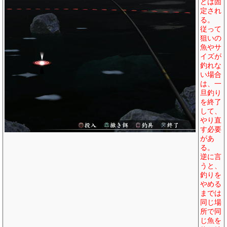
どは固
定され
る。
従って
狙いの
魚やサ
イズが
釣れな
い場合
は、一
旦釣り
を終了
して、
やり直
す必要
があ
る。
逆に言
うと、
釣りを
やめる
までは
同じ場
所で同
じ魚を