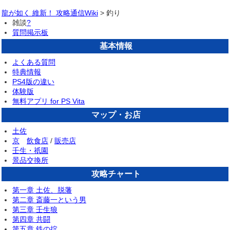
龍が如く 維新！ 攻略通信Wiki
> 釣り
雑談
?
質問掲示板
基本情報
よくある質問
特典情報
PS4版の違い
体験版
無料アプリ for PS Vita
マップ・お店
土佐
京
飲食店
/
販売店
壬生・祇園
景品交換所
攻略チャート
第一章 土佐、脱藩
第二章 斎藤一という男
第三章 壬生狼
第四章 共闘
第五章 鉄の掟