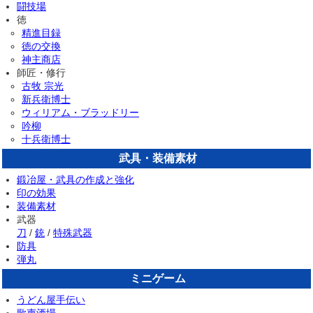
闘技場
徳
精進目録
徳の交換
神主商店
師匠・修行
古牧 宗光
新兵衛博士
ウィリアム・ブラッドリー
吟柳
十兵衛博士
武具・装備素材
鍛冶屋・武具の作成と強化
印の効果
装備素材
武器
刀
/
銃
/
特殊武器
防具
弾丸
ミニゲーム
うどん屋手伝い