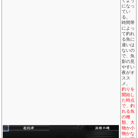
くよう
になっ
てい
る。
時間帯
によっ
て釣れ
る魚に
違いは
ないの
で、魚
影の見
やすい
夜がオ
スス
メ。
釣りを
開始し
た時点
で、釣
れる魚
の種
類、大
物か小
物かな