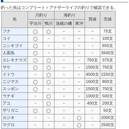
釣った魚はコンプリート＞アナザーライフの釣りで確認できる。
川釣り
海釣り
魚
買値
売値
宇治川
鴨川
漁礁の磯
東沖
フナ
－
－
－
75文
◯
◯
コイ
－
－
－
－
100文
◯
ニシキゴイ
－
－
－
－
650文
◯
人面魚
－
－
－
－
3500文
◯
エレキナマズ
－
－
750文
375文
◯
◯
サケ
－
－
1500文
750文
◯
◯
イトウ
－
－
－
4500文
2250文
◯
ニジマス
－
－
1600文
800文
◯
◯
スッポン
－
－
－
1500文
750文
◯
ウナギ
－
－
－
1000文
500文
◯
アユ
－
－
－
400文
200文
◯
ザリガニ
－
－
－
50文
◯
◯
カジキ
－
－
－
－
2000文
◯
マグロ
－
－
－
－
2500文
◯