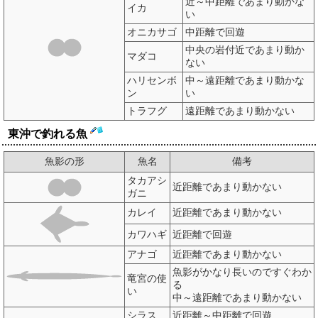
近～中距離であまり動かな
イカ
い
オニカサゴ
中距離で回遊
中央の岩付近であまり動か
マダコ
ない
ハリセンボ
中～遠距離であまり動かな
ン
い
トラフグ
遠距離であまり動かない
東沖で釣れる魚
魚影の形
魚名
備考
タカアシ
近距離であまり動かない
ガニ
カレイ
近距離であまり動かない
カワハギ
近距離で回遊
アナゴ
近距離であまり動かない
魚影がかなり長いのですぐわか
竜宮の使
る
い
中～遠距離であまり動かない
シラス
近距離～中距離で回遊