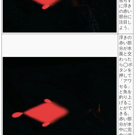
焦らず
に浮き
の赤い
部分に
注目し
よう。
浮きの
赤い部
分が水
面と交
わった
ら◯ボ
タンを
押して
「アワ
セる」
と魚を
釣り上
げるこ
とがで
きる。
赤い部
分が水
中に完