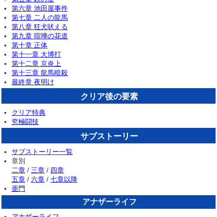
第六章 池田屋事件
第七章 二人の龍馬
第八章 狂犬吠える
第九章 喧嘩の花道
第十章 正体
第十一章 大博打
第十二章 京炎上
第十三章 龍馬暗殺
最終章 夜明け
クリア後の要素
クリア特典
究極闘技
サブストーリー
サブストーリー一覧
章別
二章
/
三章
/
四章
五章
/
六章
/
七章以降
亜門
アナザーライフ
アナザーライフ