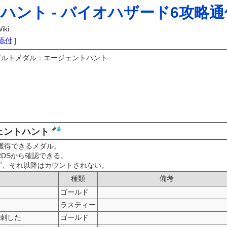
ハント -
バイオハザード6攻略通信
ki
添付
]
ザルトメダル：エージェントハント
ェントハント
獲得できるメダル。
RDSから確認できる。
ず、それ以降はカウントされない。
種類
備考
ゴールド
ラスティー
刺した
ゴールド