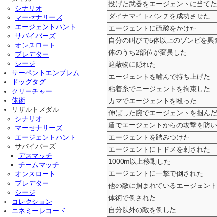
投げた武器をエージェントに当てた
シナリオ
ダイナマイトパンチを成功させた
マーセナリーズ
エージェントハント
エージェントに硫酸をかけた
サバイバーズ
自分の叫びで5体以上のゾンビを興
オンスロート
体のうち2部位が変異した
プレデター
シージ
遮蔽物に隠れた
サーペントエンブレム
エージェントを噛んで持ち上げた
ドッグタグ
粘着糸でエージェントを拘束した
クリーチャー
体術
カマでエージェントを殴った
リザルトメダル
伸ばした腕でエージェントを掴んだ
シナリオ
盾でエージェントからの攻撃を防い
マーセナリーズ
エージェントハント
エージェントを踏みつけた
サバイバーズ
エージェントにトドメを刺された
デスマッチ
1000m以上移動した
チームマッチ
エージェントに一撃で倒された
オンスロート
プレデター
他の敵に掴まれているエージェント
シージ
体術で倒された
コレクション
自分以外の敵を倒した
エネミーレコード