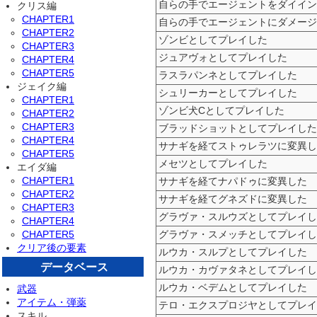
自らの手でエージェントをダイイン
クリス編
CHAPTER1
自らの手でエージェントにダメージ
CHAPTER2
ゾンビとしてプレイした
CHAPTER3
ジュアヴォとしてプレイした
CHAPTER4
CHAPTER5
ラスラパンネとしてプレイした
ジェイク編
シュリーカーとしてプレイした
CHAPTER1
ゾンビ犬Cとしてプレイした
CHAPTER2
CHAPTER3
ブラッドショットとしてプレイした
CHAPTER4
サナギを経てストゥレラツに変異し
CHAPTER5
メセツとしてプレイした
エイダ編
CHAPTER1
サナギを経てナパドゥに変異した
CHAPTER2
サナギを経てグネズドに変異した
CHAPTER3
グラヴァ・スルウズとしてプレイし
CHAPTER4
CHAPTER5
グラヴァ・スメッチとしてプレイし
クリア後の要素
ルウカ・スルプとしてプレイした
データベース
ルウカ・カヴァタネとしてプレイし
ルウカ・ベデムとしてプレイした
武器
アイテム・弾薬
テロ・エクスプロジヤとしてプレイ
スキル