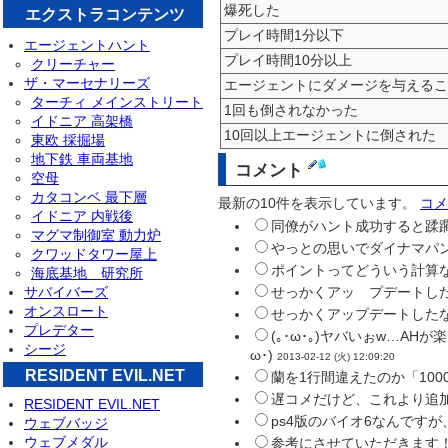
爆死した
エクストラコンテンツ
プレイ時間1分以下
エージェントハント
プレイ時間10分以上
クリーチャー
ザ・マーセナリーズ
エージェントにダメージを与えるこ
ターチィ メインストリート
1回も倒されなかった
イドニア 高架橋
10回以上エージェントに倒された
東欧 採掘場
地下鉄 車両基地
コメント
空母
カタコンベ 最下層
最新の10件を表示しています。
コメ
イドニア 内戦後
同僚がハント成功すると蹂躙
マグマ制御室 動力炉
やっとの思いでダイナマパン
クワッドタワー屋上
ポイントってどういう計算な
海底基地 研究所
サバイバーズ
せっかくアッ プデートした
オンスロート
せっかくアップデートしたな
プレデター
(｡･ω･｡)ヤバいぉw…A
シージ
ω･)
2013-02-12 (火) 12:09:20
RESIDENT EVIL.NET
蘭を1行間違えたのか「100
遅コメだけど、これより追加
RESIDENT EVIL.NET
ps4版のバイオ6なんですが
ウェブバッジ
ウェブメダル
参考にさせていただきます！！