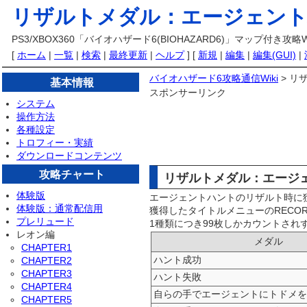
リザルトメダル：エージェント
PS3/XBOX360「バイオハザード6(BIOHAZARD6)」マップ付き攻略Wi
[
ホーム
|
一覧
|
検索
|
最終更新
|
ヘルプ
] [
新規
|
編集
|
編集(GUI)
|
バイオハザード6攻略通信Wiki
> リ
基本情報
スポンサーリンク
システム
操作方法
各種設定
トロフィー・実績
ダウンロードコンテンツ
攻略チャート
リザルトメダル：エージ
体験版
エージェントハントのリザルト時に
体験版：通常配信用
獲得したタイトルメニューのRECO
プレリュード
1種類につき99枚しかカウントされ
レオン編
メダル
CHAPTER1
ハント成功
CHAPTER2
CHAPTER3
ハント失敗
CHAPTER4
自らの手でエージェントにトドメを
CHAPTER5