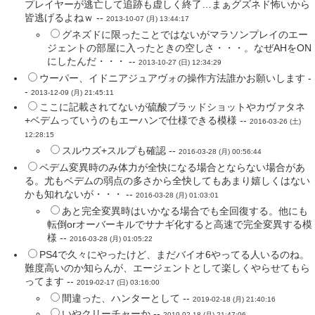
プレイヤーが逃亡して追跡も虚しく終了…まぁグズネド怖いから
皆逃げるよねｗ --
2013-10-07 (月) 13:44:17
グネズドに限ったことではないがマラソンプレイのエー
ジェントの部屋に入ったときの空しさ・・・。なぜAHをON
にしたんだ・・・ --
2013-10-27 (日) 12:34:29
ウーパー、イドニアジュアヴォの操作方法誰かお願いします -
-
2013-12-09 (月) 21:45:11
ここに記載されてないが硫酸ブラッドショットやカヴァタネ
+ベデムっていうのもエーハンで仕様できる模様 --
2016-03-26 (土)
12:28:15
スルウズ+スルプも確認 --
2016-03-28 (月) 00:56:44
ベデム変異時のみ体力が全快になる場合とならない場合があ
る。尤もベデムの弱点の多さから全快してもあまり嬉しくはない
かも知れないが・・・ --
2016-03-28 (月) 01:03:01
あと完全変異時はいかなる場合でも全回復する。他にも
転倒orオーバーキルでサナギ化すると高速で完全変異する模
様 --
2016-03-28 (月) 01:05:22
PS4で久々にやったけど、まだバイオ6やってる人いるのね。
難度高いのか知らんが、エージェントとして楽しくやらせてもら
ってます --
2019-02-17 (日) 03:16:00
間違った、ハンターとして --
2019-02-18 (月) 21:40:16
いやクリーチャーか --
2019-02-18 (月) 21:47:06