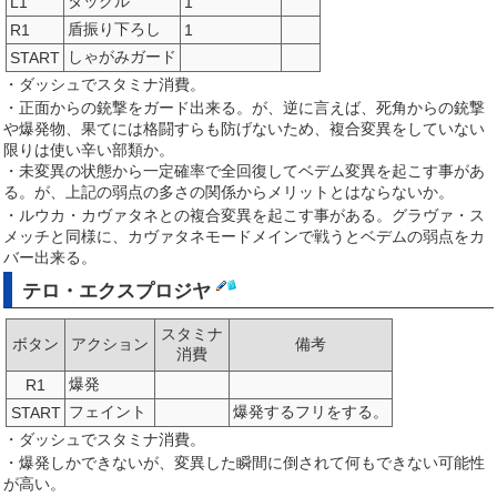
タックル
L1
1
盾振り下ろし
R1
1
しゃがみガード
START
・ダッシュでスタミナ消費。
・正面からの銃撃をガード出来る。が、逆に言えば、死角からの銃撃
や爆発物、果てには格闘すらも防げないため、複合変異をしていない
限りは使い辛い部類か。
・未変異の状態から一定確率で全回復してベデム変異を起こす事があ
る。が、上記の弱点の多さの関係からメリットとはならないか。
・ルウカ・カヴァタネとの複合変異を起こす事がある。グラヴァ・ス
メッチと同様に、カヴァタネモードメインで戦うとベデムの弱点をカ
バー出来る。
テロ・エクスプロジヤ
スタミナ
ボタン
アクション
備考
消費
爆発
R1
フェイント
爆発するフリをする。
START
・ダッシュでスタミナ消費。
・爆発しかできないが、変異した瞬間に倒されて何もできない可能性
が高い。