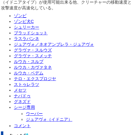
（イドニアタイプ）が使用可能出来る他、クリーチャーの移動速度と
攻撃速度が高速化している。
ゾンビ
ゾンビ犬C
シュリーカー
ブラッドショット
ラスラパンネ
ジュアヴォ／ネオアンブレラ・ジュアヴォ
グラヴァ・スルウズ
グラヴァ・スメッチ
ルウカ・スルプ
ルウカ・カヴァタネ
ルウカ・ベデム
テロ・エクスプロジヤ
ストゥレラツ
メセツ
ナパドゥ
グネズド
シージ専用
ウーパー
ジュアヴォ（イドニア）
コメント