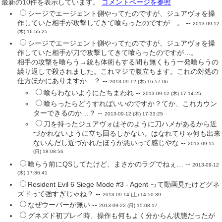
最新の10件を表示しています。
コメントページを参照
シージでエージェント側やってたのですが、ジュアヴォを操
作していた相手が攻撃してきて喰らったのですが…。 --
2013-09-12
(木) 16:55:25
シージでエージェント側やってたのですが、ジュアヴォを操
作していた相手が刀で攻撃してきて喰らったのですが…。
相手の攻撃を喰らう→銃も体術もする間も無くもう一発喰らうの
繰り返しで殺されました。これマジで腹立ちます。これの対処の
仕方ほかにありますか…？ --
2013-09-12 (木) 16:57:06
喰らわないようにたちまわれ --
2013-09-12 (木) 17:14:25
喰らったらどうすればいいのですか？てか、これカウン
ターできるのか…？ --
2013-09-12 (木) 17:33:25
刀を持ったジュアヴォはそのように刀ハメがあるから近
づかれないように立ち回るしかない。はなれてりゃ何も出来
ないんだし近づかれたほうが悪いって感じやな --
2013-09-15
(日) 18:08:56
喰らう前にQSしてたけど、まさかのラグでねぇ… --
2013-09-12
(木) 17:36:41
Resident Evil 6 Siege Mode #3 - Agent って動画見たけどグネ
ズドって強すぎじゃね？ --
2013-09-14 (土) 14:50:39
なぜウーパーが無い --
2013-09-22 (日) 15:08:17
グネズド初プレイ時、操作も何もよく分からん状態だったが