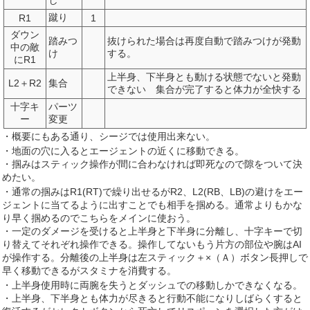
し
蹴り
R1
1
ダウン
踏みつ
抜けられた場合は再度自動で踏みつけが発動
中の敵
け
する。
にR1
上半身、下半身とも動ける状態でないと発動
L2＋R2
集合
できない 集合が完了すると体力が全快する
十字キ
パーツ
ー
変更
・概要にもある通り、シージでは使用出来ない。
・地面の穴に入るとエージェントの近くに移動できる。
・掴みはスティック操作が間に合わなければ即死なので隙をついて決
めたい。
・通常の掴みはR1(RT)で繰り出せるがR2、L2(RB、LB)の避けをエー
ジェントに当てるように出すことでも相手を掴める。通常よりもかな
り早く掴めるのでこちらをメインに使おう。
・一定のダメージを受けると上半身と下半身に分離し、十字キーで切
り替えてそれぞれ操作できる。操作してないもう片方の部位や腕はAI
が操作する。分離後の上半身は左スティック＋×（Ａ）ボタン長押しで
早く移動できるがスタミナを消費する。
・上半身使用時に両腕を失うとダッシュでの移動しかできなくなる。
・上半身、下半身とも体力が尽きると行動不能になりしばらくすると