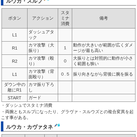
ルウカ・スルプ
スタ
ボタン
アクション
ミナ
備考
消費
ダッシュアタ
L1
ック
カマ攻撃（大
動作が大きいが範囲が広くダメ
１
R1
振り）
ージが最も高い
カマ攻撃（殴
大振りとは対照的に動作が小さ
０
R2
り）
く範囲も狭い
カマ攻撃（背
０.５
振り向きながら背後に腕を振る
L1
面殴り）
ダウン中の
カマ振り下ろ
敵にR1
し
ガード
START
・ダッシュでスタミナ消費
・両腕ともスルプになったり、グラヴァ・スルウズとの複合変異を起
こす事がある。
ルウカ・カヴァタネ