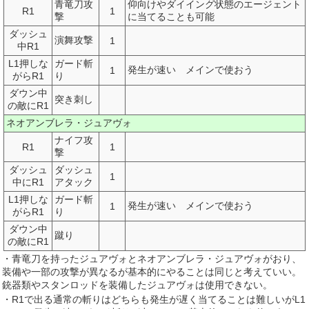
青竜刀攻
仰向けやダイイング状態のエージェント
R1
1
撃
に当てることも可能
ダッシュ
演舞攻撃
1
中R1
L1押しな
ガード斬
発生が速い メインで使おう
1
がらR1
り
ダウン中
突き刺し
の敵にR1
ネオアンブレラ・ジュアヴォ
ナイフ攻
R1
1
撃
ダッシュ
ダッシュ
1
中にR1
アタック
L1押しな
ガード斬
発生が速い メインで使おう
1
がらR1
り
ダウン中
蹴り
の敵にR1
・青竜刀を持ったジュアヴォとネオアンブレラ・ジュアヴォがおり、
装備や一部の攻撃が異なるが基本的にやることは同じと考えていい。
銃器類やスタンロッドを装備したジュアヴォは使用できない。
・R1で出る通常の斬りはどちらも発生が遅く当てることは難しいがL1