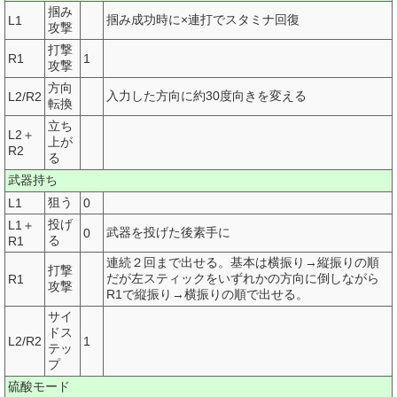
掴み
掴み成功時に×連打でスタミナ回復
L1
攻撃
打撃
R1
1
攻撃
方向
入力した方向に約30度向きを変える
L2/R2
転換
立ち
L2＋
上が
R2
る
武器持ち
狙う
L1
0
投げ
L1＋
武器を投げた後素手に
0
る
R1
連続２回まで出せる。基本は横振り→縦振りの順
打撃
だが左スティックをいずれかの方向に倒しながら
R1
攻撃
R1で縦振り→横振りの順で出せる。
サイ
ドス
L2/R2
1
テッ
プ
硫酸モード