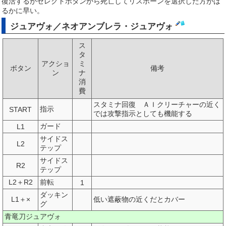
復活するがセレクトボタンから死亡してリスポーンを選択した方がは
るかに早い。
ジュアヴォ／ネオアンブレラ・ジュアヴォ
ス
タ
アクショ
ミ
ボタン
備考
ン
ナ
消
費
スタミナ回復 ＡＩクリーチャーの近く
指示
START
では攻撃指示としても機能する
ガード
L1
サイドス
L2
テップ
サイドス
R2
テップ
L2＋R2
前転
1
ダッキン
L1＋×
低い遮蔽物の近くだとカバー
グ
青竜刀ジュアヴォ