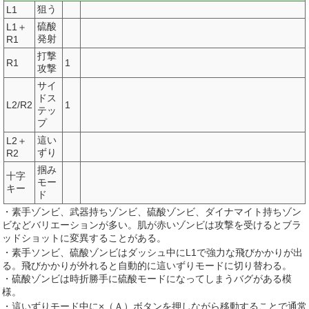
狙う
L1
硫酸
L1＋
発射
R1
打撃
R1
1
攻撃
サイ
ドス
L2/R2
1
テッ
プ
這い
L2＋
ずり
R2
掴み
十字
モー
キー
ド
・素手ゾンビ、武器持ちゾンビ、硫酸ゾンビ、ダイナマイト持ちゾン
ビなどバリエーションが多い。肌が赤いゾンビは攻撃を受けるとブラ
ッドショットに変異することがある。
・素手ソンビ、硫酸ゾンビはダッシュ中にL1で強力な飛びかかりが出
る。飛びかかりが外れると自動的に這いずりモードに切り替わる。
・硫酸ゾンビは時折勝手に硫酸モードになってしまうバグがある模
様。
・這いずりモード中に×（Ａ）ボタンを押しながら移動することで通常