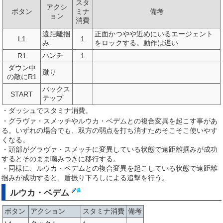
スタ
アクシ
ボタン
ミナ
備考
ョン
消費
遠距離掴
正面かつやや近めにいるエージェント
L1
1
み
をロックする。動作は遅い
パンチ
R1
1
ダウン中
蹴り
の敵にR1
バックス
START
テップ
・ダッシュでスタミナ消費。
・グラヴァ・スメッチやルウカ・ベデムとの複合変異を起こす事があ
る。いずれの場合でも、双方の弱点を打ち消すためそこそこ使いやす
くなる。
・頭部がグラヴァ・スメッチに変異している状態で遠距離掴みが成功
するとそのまま噛みつきに移行する。
・同様に、ルウカ・ベデムとの複合変異を起こしている状態で遠距離
掴みが成功すると、盾振り下ろしによる追撃を行う。
ルウカ・ベデム
ボタン
アクション
スタミナ消費
備考