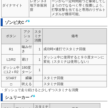
レオン 3-3
ーンから一定時間経つと爆発してし
ダイナマイト
地下奈落洞
まうのでなるべく早く投擲しよう。
窟
打撃攻撃を当てると専用のリザルト
メダルが獲得可能。
ゾンビ犬C
アク
スタ
ボタン
ショ
ミナ
備考
ン
消費
噛み付
成功時×連打でスタミナ回復
R1
1
き
ダッシュ中に使用すると９０度ターンに
避け
L2/R2
1
変化（スタミナは使用しない）
ダッシュ中
180度
1
にL2＋R2
ターン
威嚇
スタミナ回復
START
吠える
スタミナ回復
□
・ダッシュで走り続けると少しずつスタミナを消費
シュリーカー
スタミナ