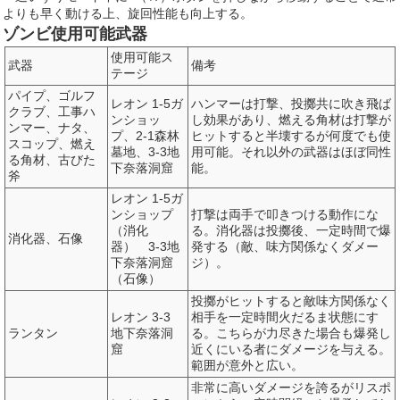
よりも早く動ける上、旋回性能も向上する。
ゾンビ使用可能武器
使用可能ス
武器
備考
テージ
パイプ、ゴルフ
レオン 1-5ガ
ハンマーは打撃、投擲共に吹き飛ば
クラブ、工事ハ
ンショッ
し効果があり、燃える角材は打撃が
ンマー、ナタ、
プ、2-1森林
ヒットすると半壊するが何度でも使
スコップ、燃え
墓地、3-3地
用可能。それ以外の武器はほぼ同性
る角材、古びた
下奈落洞窟
能。
斧
レオン 1-5ガ
ンショップ
打撃は両手で叩きつける動作にな
（消化
る。消化器は投擲後、一定時間で爆
消化器、石像
器） 3-3地
発する（敵、味方関係なくダメー
下奈落洞窟
ジ）。
（石像）
投擲がヒットすると敵味方関係なく
レオン 3-3
相手を一定時間火だるま状態にす
ランタン
地下奈落洞
る。こちらが力尽きた場合も爆発し
窟
近くにいる者にダメージを与える。
範囲が意外と広い。
非常に高いダメージを誇るがリスポ