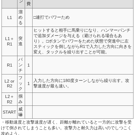
ン
費
溜
め
□連打でパワーため
L1
る
ヒットすると相手に馬乗りになり、ハンマーパンチ
で追加ダメージを与える（避けられる場合もあ
突
L1＋
り）。□ボタンでパワーをためた状態で突進中に左
進
R1
スティックを倒しながらR1で入力した方向に向きを
変え、タックルを繰り出すことが可能。
パ
ン
R1
1
チ
フ
入力した方向に180度ターンしながら繰り出す。攻
L2 or
ッ
1
R2
撃速度が最も速い。
ク
掴
L2＋
み
R2
威
START
嚇
・移動速度と攻撃速度が遅く、距離が離れていると一方的に攻撃を受
けて倒されてしまうことも多い。攻撃力と耐久力は高いのでしつこく
攻めよう。