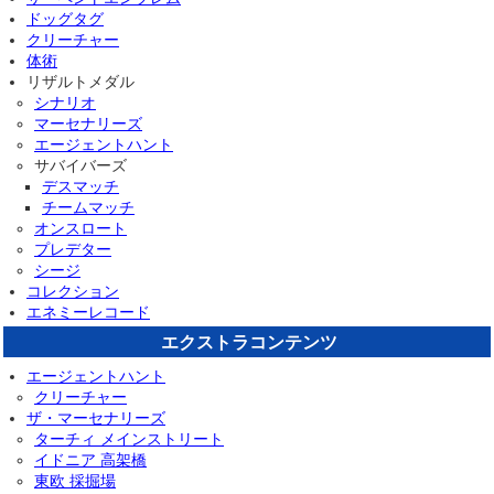
ドッグタグ
クリーチャー
体術
リザルトメダル
シナリオ
マーセナリーズ
エージェントハント
サバイバーズ
デスマッチ
チームマッチ
オンスロート
プレデター
シージ
コレクション
エネミーレコード
エクストラコンテンツ
エージェントハント
クリーチャー
ザ・マーセナリーズ
ターチィ メインストリート
イドニア 高架橋
東欧 採掘場