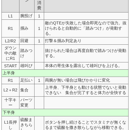
ン
消
費
腕投げ
L1
1
敵のQTEが失敗した場合即死なので強力。抜
掴み
けられると自動的に「踏みつけ」が発動す
R1
1
る。
回避
打撃＆掴み判定あり
L2/R2
1
ダウン
踏みつ
抜けられた場合は再度自動で踏みつけが発動
中の敵
け
する。
にR1
雄叫び
本体の寄生体を露出して雄叫びを上げる。
START
上半身
足払い
両腕が無い場合は飛びかかりに変化
R1
1
上半身、下半身とも動ける状態でないと発動
L2＋R2
集合
できない 集合が完了すると体力が全快する
十字キ
パーツ
ー
変更
下半身
硫酸ま
L1長押
ボタンを押し続けることでスタミナが無くな
きちら
し
るまで硫酸を撒き散らしながら移動できる。