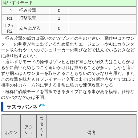
這いずりモード
掴み攻撃
L1
0
打撃攻撃
R1
1
L2＋
立ち上がる
0
R2
・掴み攻撃の威力は高いのだがゾンビのものと違い、動作中はカウン
ターーの判定が常に出ているため慣れたエージェントやAIにカウンタ
ーを取られやすいのでシュリーカーの叫びなどで怯んでいるときなど
に繰り出すといい。
・這いずりモードの操作はゾンビとほぼ同じだが耐久力はこちらがは
るかに高いためしつこく追いかければ掴めることが多い。しかも這い
ずり掴みはカウンターを取られることもないのでかなり有用だ。また
この攻撃を味方ＡＨプレイヤーと交互に出せば分断地点などではほぼ
相手の体力を一方的に奪える非常に強力な連係攻撃となる
・極稀に硫酸モードを選択できるタイプになる事がある模様。仕様な
のかバグなのかは不明。
ラスラパンネ
ス
タ
アク
ミ
ボタン
ショ
備考
ナ