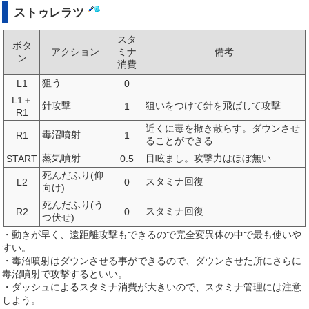
ストゥレラツ
スタ
ボタ
アクション
ミナ
備考
ン
消費
狙う
L1
0
L1＋
針攻撃
狙いをつけて針を飛ばして攻撃
1
R1
近くに毒を撒き散らす。ダウンさせ
毒沼噴射
R1
1
ることができる
蒸気噴射
目眩まし。攻撃力はほぼ無い
START
0.5
死んだふり(仰
スタミナ回復
L2
0
向け)
死んだふり(う
スタミナ回復
R2
0
つ伏せ)
・動きが早く、遠距離攻撃もできるので完全変異体の中で最も使いや
すい。
・毒沼噴射はダウンさせる事ができるので、ダウンさせた所にさらに
毒沼噴射で攻撃するといい。
・ダッシュによるスタミナ消費が大きいので、スタミナ管理には注意
しよう。