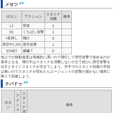
メセツ
スタミナ
ボタン
アクション
備考
消費
突進
L1
1
くちばし攻撃
R1
1
×長押し
飛行
0
滑空中にR1
滑空攻撃
1
威嚇？
START
0
地上での移動速度は壊滅的に遅いので飛行して滑空攻撃で攻めるのが
基本となる。飛行中はスタミナを消費しないが立て続けに滑空攻撃を
出すとすぐにスタミナが尽きてしまう。空中でのスタミナ回復の手段
は無いのでスタミナが切れたらエージェントの攻撃が届かない場所に
降りて回復しよう。
ナパドゥ
ス
ア
タ
ク
ボタ
ミ
シ
備考
ン
ナ
ョ
消