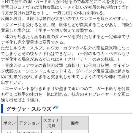
＋R1で発生の速いガード斬りが出せるので基本的にこれを使おう。
青竜刀ジュアヴォの演舞攻撃はリーチが短いが初段の舞が強力で当た
り方が良ければ3ヒットし、一気に相手の体力を削れる。
反面２段目、３段目は動作が大きいのでカウンターを取られやすい。
・ダメージを受けると頭、腕、胴体などが変異することがあり、2部位
変異した場合は、十字キーで切り替えて攻撃する。
・体力が尽きたりある程度のダメージを受けたりすると一定確率でサ
ナギ化し完全変異体に変異できる。
ただしルウカ・スルプ、ルウカ・カヴァタネ以外の部位変異種になっ
てしまうとその後サナギ化はできない。（一部のルウカ・ベデムもサ
ナギ化する場合があるがこれはＡＩクリーチャーのみの模様。）
・青龍刀ジュアヴォの青龍刀攻撃（縦斬り）は仰向け状態、ダイイン
グ状態のエージェントにもヒットする。ダイイング復帰直後の起き攻
めに効果的だが近すぎると突き刺しが出てしまうのでやや離れて繰り
出すといい。
・エージェントを行き止まりや壁まで追いつめて、ガード斬りを何度
も行えば相手の体力を一気に削れる。味方のＡＨプレイヤーと交互に
繰り出せばより強力。
グラヴァ・スルウズ
スタミナ
ボタン
アクション
備考
消費