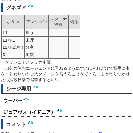
グネズド
スタミナ
ボタン
アクション
備考
消費
狙う
L1
虫弾
L1+R1
L2+R2連打
分身
拡散
R1
・ダッシュでスタミナ消費。
・自分の体をエージェントに重ねるようにすればそれだけで相手に虫
をまとわりつかせ大ダメージを与えることができる。まとわりつかせ
たら拡散攻撃で追撃するといい。
シージ専用
ウーパー
ジュアヴォ（イドニア）
コメント