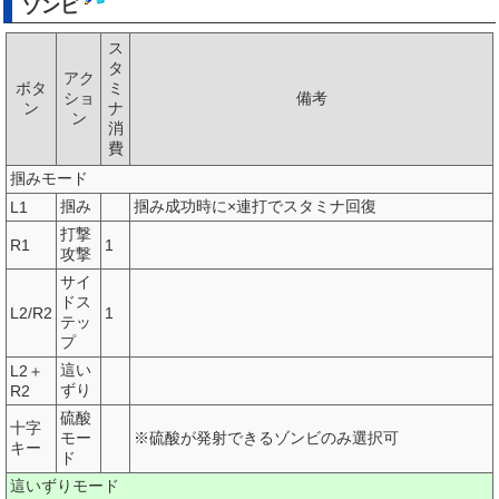
ゾンビ
ス
タ
アク
ボタ
ミ
ショ
備考
ン
ナ
ン
消
費
掴みモード
掴み
掴み成功時に×連打でスタミナ回復
L1
打撃
R1
1
攻撃
サイ
ドス
L2/R2
1
テッ
プ
這い
L2＋
ずり
R2
硫酸
十字
モー
※硫酸が発射できるゾンビのみ選択可
キー
ド
這いずりモード