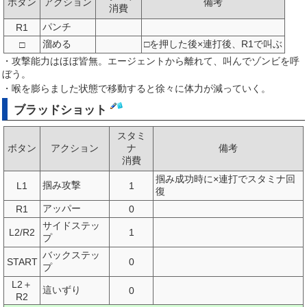
ボタン
アクション
備考
消費
パンチ
R1
溜める
□を押した後×連打後、R1で叫ぶ
□
・攻撃能力はほぼ皆無。エージェントから離れて、叫んでゾンビを呼
ぼう。
・喉を膨らました状態で移動すると徐々に体力が減っていく。
ブラッドショット
スタミ
ボタン
アクション
ナ
備考
消費
掴み成功時に×連打でスタミナ回
掴み攻撃
L1
1
復
アッパー
R1
0
サイドステッ
L2/R2
1
プ
バックステッ
START
0
プ
L2＋
這いずり
0
R2