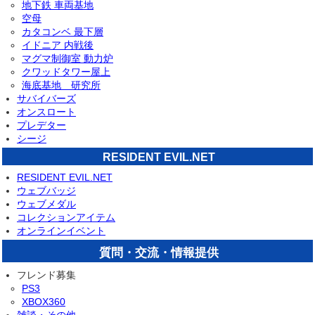
地下鉄 車両基地
空母
カタコンベ 最下層
イドニア 内戦後
マグマ制御室 動力炉
クワッドタワー屋上
海底基地 研究所
サバイバーズ
オンスロート
プレデター
シージ
RESIDENT EVIL.NET
RESIDENT EVIL.NET
ウェブバッジ
ウェブメダル
コレクションアイテム
オンラインイベント
質問・交流・情報提供
フレンド募集
PS3
XBOX360
雑談・その他