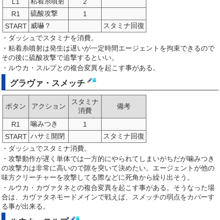
粘着糸噴射
L1
2
硫酸攻撃
R1
1
威嚇？
スタミナ回復
START
・ダッシュでスタミナを消費。
・粘着糸噴射は発生は遅いが一定時間エージェントを拘束できるので
その後に硫酸攻撃で追撃するといい。
・ルウカ・スルプとの複合変異を起こす事がある。
グラヴァ・スメッチ
スタミナ
ボタン
アクション
備考
消費
噛みつき
R1
1
ハサミ開閉
スタミナ回復
START
・ダッシュでスタミナ消費。
・攻撃動作が遅く単体では一方的にやられてしまいがちだが噛みつき
の攻撃力は非常に高いので隙を突いて決めたい。エージェントが他の
味方クリーチャーを攻撃してる際などに死角から繰り出そう。
・ルウカ・カヴァタネとの複合変異を起こす事がある。そうなった場
合は、カヴァタネモードメインで戦えば、スメッチの弱点をカバーす
る事が出来る。