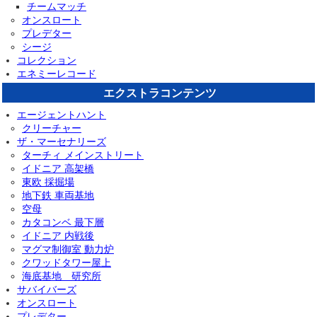
チームマッチ
オンスロート
プレデター
シージ
コレクション
エネミーレコード
エクストラコンテンツ
エージェントハント
クリーチャー
ザ・マーセナリーズ
ターチィ メインストリート
イドニア 高架橋
東欧 採掘場
地下鉄 車両基地
空母
カタコンベ 最下層
イドニア 内戦後
マグマ制御室 動力炉
クワッドタワー屋上
海底基地 研究所
サバイバーズ
オンスロート
プレデター