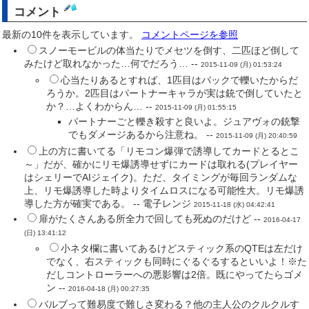
コメント
最新の10件を表示しています。
コメントページを参照
スノーモービルの体当たりでメセツを倒す、二匹ほど倒して
みたけど取れなかった…何でだろう… --
2015-11-09 (月) 01:53:24
心当たりあるとすれば、1匹目はバックで轢いたからだ
ろうか。2匹目はパートナーキャラが実は銃で倒していたと
か？…よくわからん… --
2015-11-09 (月) 01:55:15
パートナーごと轢き殺すと良いよ。ジュアヴォの銃撃
でもダメージあるから注意ね。 --
2015-11-09 (月) 20:40:59
上の方に書いてる「リモコン爆弾で誘導してカードとるとこ
～」だが、確かにリモ爆誘導せずにカードは取れる(プレイヤー
はシェリーでAIジェイク)。ただ、タイミングが毎回ランダムな
上、リモ爆誘導した時よりタイムロスになる可能性大。リモ爆誘
導した方が確実である。 -- 電子レンジ
2015-11-18 (水) 04:42:41
扉がたくさんある所全力で回しても死ぬのだけど --
2016-04-17
(日) 13:41:12
小ネタ欄に書いてあるけどスティック系のQTEは左だけ
でなく、右スティックも同時にぐるぐるするといいよ！※た
だしコントローラーへの悪影響は2倍。既にやってたらゴメ
ン --
2016-04-18 (月) 00:27:35
バルブって難易度で難しさ変わる？他の主人公のクルクルす