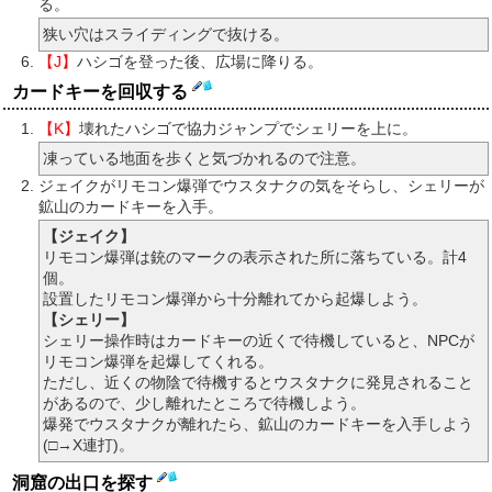
る。
狭い穴はスライディングで抜ける。
【J】
ハシゴを登った後、広場に降りる。
カードキーを回収する
【K】
壊れたハシゴで協力ジャンプでシェリーを上に。
凍っている地面を歩くと気づかれるので注意。
ジェイクがリモコン爆弾でウスタナクの気をそらし、シェリーが
鉱山のカードキーを入手。
【ジェイク】
リモコン爆弾は銃のマークの表示された所に落ちている。計4
個。
設置したリモコン爆弾から十分離れてから起爆しよう。
【シェリー】
シェリー操作時はカードキーの近くで待機していると、NPCが
リモコン爆弾を起爆してくれる。
ただし、近くの物陰で待機するとウスタナクに発見されること
があるので、少し離れたところで待機しよう。
爆発でウスタナクが離れたら、鉱山のカードキーを入手しよう
(□→X連打)。
洞窟の出口を探す