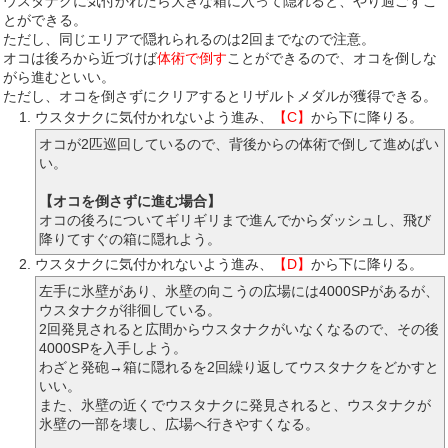
ウスタナクに気付かれたら大きな箱に入って隠れると、やり過ごすこ
とができる。
ただし、同じエリアで隠れられるのは2回までなので注意。
オコは後ろから近づけば
体術で倒す
ことができるので、オコを倒しな
がら進むといい。
ただし、オコを倒さずにクリアするとリザルトメダルが獲得できる。
ウスタナクに気付かれないよう進み、
【C】
から下に降りる。
オコが2匹巡回しているので、背後からの体術で倒して進めばい
い。
【オコを倒さずに進む場合】
オコの後ろについてギリギリまで進んでからダッシュし、飛び
降りてすぐの箱に隠れよう。
ウスタナクに気付かれないよう進み、
【D】
から下に降りる。
左手に氷壁があり、氷壁の向こうの広場には4000SPがあるが、
ウスタナクが徘徊している。
2回発見されると広間からウスタナクがいなくなるので、その後
4000SPを入手しよう。
わざと発砲→箱に隠れるを2回繰り返してウスタナクをどかすと
いい。
また、氷壁の近くでウスタナクに発見されると、ウスタナクが
氷壁の一部を壊し、広場へ行きやすくなる。