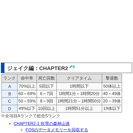
ジェイク編：CHAPTER2
ランク
命中率
死亡回数
クリアタイム
撃退数
70%以上
5回以下
1時間以下
50体以上
A
60～69%
6～7回
1時間1分～1時間20分
40～49体
B
50～59%
8～9回
1時間21分～1時間50分
20～39体
C
49%以下
10回以上
1時間51分以上
19体以下
D
※全項目Aランクで総合Sランク
CHAPTER2-1 吹雪の森林山道
FOSのデータメモリーを回収する