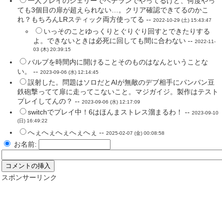
一人プレイのシェリーでベテランでやってるけど、何度やっ
ても3個目の扉が超えられない…。クリア確認できてるのかこ
れ？もちろんLRスティック両方使ってる --
2022-10-29 (土) 15:43:47
いっそのことゆっくりとぐりぐり回すとできたりする
よ。できないときは必死に回しても間に合わない --
2022-11-
03 (木) 20:39:15
バルブを時間内に開けることそのものはなんということな
い。 --
2023-09-06 (水) 12:14:45
誤射した。問題はソロだとAIが無敵のデブ相手にパンパン豆
鉄砲撃ってて扉に走ってこないこと。マジガイジ。製作はテスト
プレイしてんの？ --
2023-09-06 (水) 12:17:09
switchでプレイ中！6はほんまストレス溜まるわ！ --
2023-09-10
(日) 16:49:22
へぇへぇへぇへぇへぇ --
2025-02-07 (金) 00:08:58
お名前:
スポンサーリンク