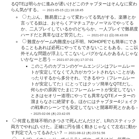
るQTEは明らかに進みが遅いけどこのチャプターはそんなに変わ
らん気がする。 --
2021-05-15 (土) 16:18:45
たぶん、難易度によって変わってる気がする。楽勝とか
言ってる奴は、おそらくアマチュアかノーマルでやってる
か、二人プレイしているかのどちらか。一人プレイで難易度
ハードだと異常なほど苦労した。 --
2021-07-11 (日) 06:43:09
難度かゲーム内難度かは不明。NOHOPEでも簡単にでき
ることもあれば必死にやってもできないこともある。ここ以
外そんな問題が浮上してこないしバグかなんかあるんじゃな
いかなーと思う --
2021-07-20 (火) 17:37:01
このころのカプコンのゲームエンジンはフレームレー
トが安定してなくて入力がカウントされないことがあ
ったりするから多分それ。できるやつ（フレームレー
トが安定してた）にとってはクッソ簡単なQTEだし、
何らかの原因でたまにフレームレートが安定してない
ときはセオリー道理にやっても異常なQTEメーターの
溜まらなさに絶望する。ほかにはチャプター4ジェイク
の戦車のシーンでも安定してないと開幕即死とかある -
-
2025-02-06 (木) 23:42:05
何度も意味不明のきつさで死んだんだけど、LRのスティック
両方でやればいけた。正確に円を描く動きじゃなくて左右に動か
す判定で入ってるみたい？ --
2021-08-12 (木) 23:51:56