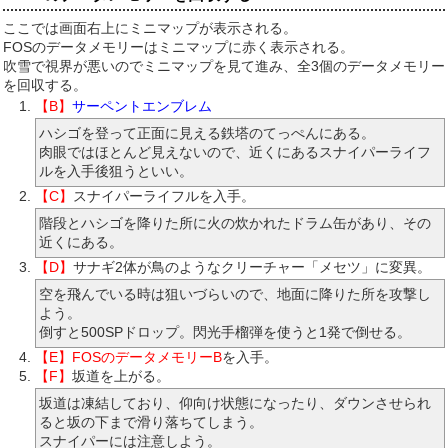
ここでは画面右上にミニマップが表示される。
FOSのデータメモリーはミニマップに赤く表示される。
吹雪で視界が悪いのでミニマップを見て進み、全3個のデータメモリー
を回収する。
【B】
サーペントエンブレム
ハシゴを登って正面に見える鉄塔のてっぺんにある。
肉眼ではほとんど見えないので、近くにあるスナイパーライフ
ルを入手後狙うといい。
【C】
スナイパーライフルを入手。
階段とハシゴを降りた所に火の炊かれたドラム缶があり、その
近くにある。
【D】
サナギ2体が鳥のようなクリーチャー「メセツ」に変異。
空を飛んでいる時は狙いづらいので、地面に降りた所を攻撃し
よう。
倒すと500SPドロップ。閃光手榴弾を使うと1発で倒せる。
【E】FOSのデータメモリーB
を入手。
【F】
坂道を上がる。
坂道は凍結しており、仰向け状態になったり、ダウンさせられ
ると坂の下まで滑り落ちてしまう。
スナイパーには注意しよう。