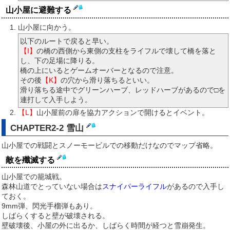
山小屋に避難する
山小屋に向かう。
以下のルートで戻ると早い。
【I】
の橋の西側から東側の支柱をライフルで壊して橋を落と
し、下の足場に降りる。
橋の上にいるとゲームオーバーとなるので注意。
その後
【K】
の穴から滑り落ちるといい。
滑り落ちる途中でグリーンハーブ、レッドハーブがあるので□を
連打して入手しよう。
【L】
山小屋前の扉を協力アクションで開けるとイベント。
CHAPTER2-2 雪山
山小屋での戦闘とスノーモービルでの移動だけなのでマップ省略。
敵を殲滅する
山小屋での籠城戦。
森林山道でとっていない場合は
スナイパーライフル
があるので入手し
ておく。
9mm弾、閃光手榴弾もあり。
しばらくすると壁が破壊される。
壁破壊後、小屋の外に出るか、しばらく時間が経つと雪崩発生。