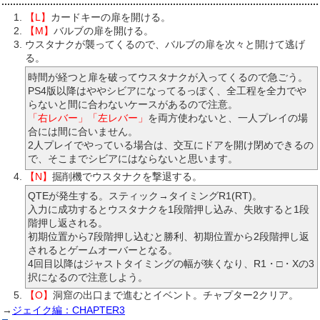
【L】
カードキーの扉を開ける。
【M】
バルブの扉を開ける。
ウスタナクが襲ってくるので、バルブの扉を次々と開けて逃げ
る。
時間が経つと扉を破ってウスタナクが入ってくるので急ごう。
PS4版以降はややシビアになってるっぽく、全工程を全力でや
らないと間に合わないケースがあるので注意。
「右レバー」「左レバー」
を両方使わないと、一人プレイの場
合には間に合いません。
2人プレイでやっている場合は、交互にドアを開け閉めできるの
で、そこまでシビアにはならないと思います。
【N】
掘削機でウスタナクを撃退する。
QTEが発生する。スティック→タイミングR1(RT)。
入力に成功するとウスタナクを1段階押し込み、失敗すると1段
階押し返される。
初期位置から7段階押し込むと勝利、初期位置から2段階押し返
されるとゲームオーバーとなる。
4回目以降はジャストタイミングの幅が狭くなり、R1・□・Xの3
択になるので注意しよう。
【O】
洞窟の出口まで進むとイベント。チャプター2クリア。
→
ジェイク編：CHAPTER3