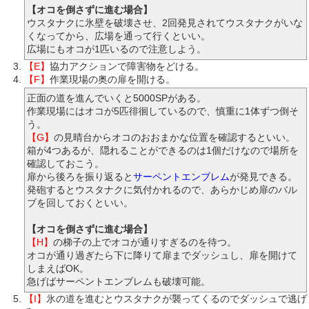
【オコを倒さずに進む場合】
ウスタナクに氷壁を破壊させ、2回発見されてウスタナクがいな
くなってから、広場を通って行くといい。
広場にもオコが1匹いるので注意しよう。
【E】
協力アクションで障害物をどける。
【F】
作業現場の奥の扉を開ける。
正面の道を進んでいくと5000SPがある。
作業現場にはオコが5匹徘徊しているので、慎重に1体ずつ倒そ
う。
【G】
の見晴台からオコのおおまかな位置を確認するといい。
箱が4つあるが、隠れることができるのは1個だけなので場所を
確認しておこう。
扉から後ろを振り返ると
サーペントエンブレム
が発見できる。
発砲するとウスタナクに気付かれるので、あらかじめ扉のバル
ブを回しておくといい。
【オコを倒さずに進む場合】
【H】
の梯子の上でオコが通りすぎるのを待つ。
オコが通り過ぎたら下に降りて扉までダッシュし、扉を開けて
しまえばOK。
急げばサーペントエンブレムも破壊可能。
【I】
氷の道を進むとウスタナクが襲ってくるのでダッシュで逃げ