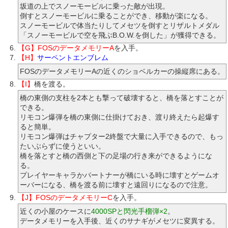
坂道の上でスノーモービルに乗った敵が出現。
倒すとスノーモービルに乗ることができ、移動が楽になる。
スノーモービルで体当たりしてメセツを倒すとリザルトメダル
「スノーモービルで空を飛ぶB.O.W.を倒した」が獲得できる。
【G】FOSのデータメモリーA
を入手。
【H】
サーペントエンブレム
FOSのデータメモリーAの近くのショベルカーの操縦席にある。
【I】
橋を渡る。
橋の東側の支柱を2本とも撃って破壊すると、橋を落とすことが
できる。
リモコン爆弾を橋の東側に仕掛けておき、渡り終えたら起爆す
ると簡単。
リモコン爆弾はチャプター2終盤で大量に入手できるので、もっ
たいぶらずに使うといい。
橋を落とすと橋の西側と下の足場の行き来ができるようにな
る。
プレイヤーキャラかパートナーが橋にいる時に壊すとゲームオ
ーバーになる、橋を渡る前に壊すと遠回りになるので注意。
【J】FOSのデータメモリーC
を入手。
近くの小屋のケースに
4000SPと閃光手榴弾×2
。
データメモリーを入手後、近くのサナギがメセツに変異する。