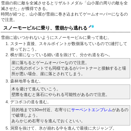
雪崩の前に敵を全滅させるとリザルトメダル「山小屋の周りの敵を全
滅させた」が獲得できる。
時間が経つと、山小屋が雪崩に巻き込まれてゲームオーバーになるの
で注意。
スノーモービルに乗り、雪崩から逃れる
雪崩に追いつかれないようにスノーモービルに乗って進む。
スタート直後、スキルポイントが数個落ちているので□連打して
拾っておこう。
横が崖になっている細い道を抜けて、分かれ道を右へ。
崖に落ちるとゲームオーバーなので注意。
この先のポイントでも同様であるがパートナーと接触すると場
所が悪い場合、崖に落とされてしまう。
森林地帯を進む。
木を避けて進んでいこう。
壁際を進むと落石にやられる可能性があるので注意。
デコボコの道を進む。
目的地まで130m付近、右寄りに
サーペントエンブレム
があるの
で破壊しよう。
あらかじめ右寄りを進んでおくといい。
洞窟を抜けて、氷が崩れる中を進んで最後に大ジャンプ。