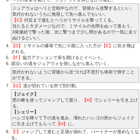
ジュアヴォはヘリと交戦中なので、背後から攻撃するといい。
気付かれないうちに無視して先へ進んでもいい。
【C】
付近まで進むとヘリがミサイルを撃ってくる。
当たると大ダメージなので、ミサイルの合間をぬって進もう。
3発連続で撃った後、次に撃つまで少し間があるので一気に走り
ぬけるといい。
【D】
ミサイルの爆発で先に小屋に入った方が
【E】
に吹き飛ば
される。
【F】
協力アクションで扉を開けるとイベント。
崖沿いの道をジュアヴォを倒しながら進んでいく。
気付かれないように背後から近づけば不意打ち体術で倒すこと
ができる。
【G】
道が切れている所で別行動。
【ジェイク】
壁の棒を使ってジャンプして渡り、
【H】
でシェリーを引き上げ
る。
【シェリー】
ハシゴを降りて下の道を進み、壊れたハシゴの所からジェイク
に引き上げてもらって
【H】
に。
【I】
ジャンプして進むと足場が崩れて、パートナーが進めなくな
る。