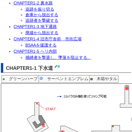
CHAPTER1-2 裏水路
追跡を振り切る
倉庫から脱出する
追跡者を撃破する
CHAPTER1-3 地下通路
廃墟から脱出する
CHAPTER1-4 旧市庁舎前 市街広場
BSAAを援護する
CHAPTER1-5 ヘリ内部
捕縛者を撃退し、墜落を阻止する。
CHAPTER1-1 下水道
グリーンハーブ
サーペントエンブレム
木箱やタル