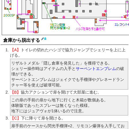
倉庫から脱出する
【A】
トイレの切れたハシゴで協力ジャンプでシェリーを上に上
げる。
リザルトメダル「隠し倉庫を発見した」を獲得できる。
シェリー操作時はアイテムの入手と
サーペントエンブレム
の破
壊ができる。
サーベントエンブレムはジェイクでも手榴弾やグレネードラン
チャー等を使えば破壊可能。
【B】
協力アクションで扉を開けて大部屋に進む。
この扉の手前の扉から地下に行くと木箱が数個ある。
体験版であったスプレーは無くなった模様。
地下にはジュアヴォが1体いるので注意。
【C】
下に降りて扉を開ける。
扉手前のケースから閃光手榴弾×2、リモコン爆弾を入手してお