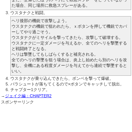
た場合、同じ場所に救急スプレーがある。
ウスタナクと戦闘。
ヘリ後部の機銃で攻撃しよう。
ウスタナクの機銃で狙われたら、ｘボタンを押して機銃でカバ
ーしてやり過ごそう。
ウスタナクがミサイルを撃ってきたら、攻撃して破壊する。
ウスタナクに一定ダメージを与えるか、全てのヘリを撃墜する
と戦闘終了となる。
ヘリは撃墜してもしばらくすると補充される。
全てのヘリの撃墜を狙う場合は、炎上し始めたら別のヘリを攻
撃し、全機にある程度ダメージを与えてから連続で撃墜すると
いい。
ウスタナクが乗り込んできたら、ボンベを撃って爆破。
パラシュートが落ちてくるので×ボタンでキャッチして脱出。
チャプター1クリア。
→
ジェイク編：CHAPTER2
スポンサーリンク