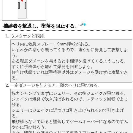
捕縛者を撃退し、墜落を阻止する。
ウスタナクと戦闘。
ヘリ内に救急スプレー、9mm弾×2がある。
いずれかの窓から襲ってくるので、速やかに発見して攻撃しよ
う。
ある程度ダメージを与えると手榴弾を投げてくるようになる。
すぐに手榴弾から離れて爆発を回避しよう。
仰向け状態でいれば手榴弾以外はダメージを受けずに攻撃でき
る。
一定ダメージを与えると、隣のヘリに飛び移る。
協力ジャンプでまずはシェリー、その後ジェイクが飛び移る。
ジェイクは爆発で吹き飛ばされるので、スティック回転でよじ
登る。
シェリーはジェイクに近づけば引き上げられるので引き上げ
る。
飛び移らないでいると墜落してゲームオーバーになるのですみ
やかに飛び移ろう。
また、墜落したほうのヘリにて救急スプレーをとっていなかっ