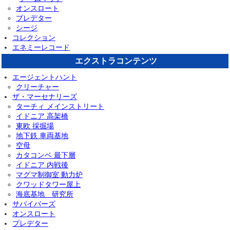
オンスロート
プレデター
シージ
コレクション
エネミーレコード
エクストラコンテンツ
エージェントハント
クリーチャー
ザ・マーセナリーズ
ターチィ メインストリート
イドニア 高架橋
東欧 採掘場
地下鉄 車両基地
空母
カタコンベ 最下層
イドニア 内戦後
マグマ制御室 動力炉
クワッドタワー屋上
海底基地 研究所
サバイバーズ
オンスロート
プレデター