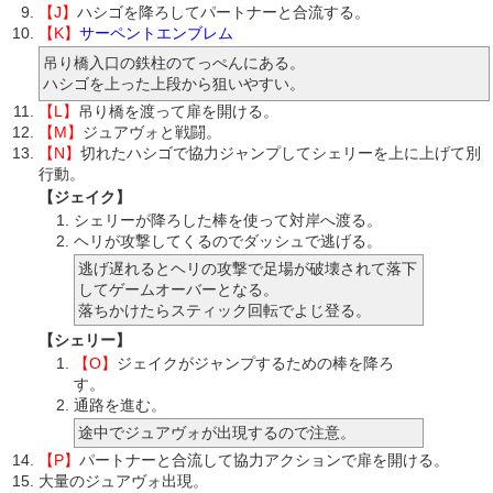
【J】
ハシゴを降ろしてパートナーと合流する。
【K】
サーペントエンブレム
吊り橋入口の鉄柱のてっぺんにある。
ハシゴを上った上段から狙いやすい。
【L】
吊り橋を渡って扉を開ける。
【M】
ジュアヴォと戦闘。
【N】
切れたハシゴで協力ジャンプしてシェリーを上に上げて別
行動。
【ジェイク】
シェリーが降ろした棒を使って対岸へ渡る。
ヘリが攻撃してくるのでダッシュで逃げる。
逃げ遅れるとヘリの攻撃で足場が破壊されて落下
してゲームオーバーとなる。
落ちかけたらスティック回転でよじ登る。
【シェリー】
【O】
ジェイクがジャンプするための棒を降ろ
す。
通路を進む。
途中でジュアヴォが出現するので注意。
【P】
パートナーと合流して協力アクションで扉を開ける。
大量のジュアヴォ出現。