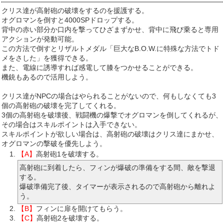
クリス達が高射砲の破壊をするのを援護する。
オグロマンを倒すと4000SPドロップする。
背中の赤い部分か口内を撃ってひざまずかせ、背中に飛び乗ると専用
アクションが発動可能。
この方法で倒すとリザルトメダル「巨大なB.O.W.に特殊な方法でトド
メをさした」を獲得できる。
また、電線に誘導すれば感電して膝をつかせることができる。
機銃もあるので活用しよう。
クリス達がNPCの場合はやられることがないので、何もしなくても3
個の高射砲の破壊を完了してくれる。
3個の高射砲を破壊後、戦闘機の爆撃でオグロマンを倒してくれるが、
その場合はスキルポイントは入手できない。
スキルポイントが欲しい場合は、高射砲の破壊はクリス達にまかせ、
オグロマンの撃破を優先しよう。
【A】
高射砲1を破壊する。
高射砲に到着したら、フィンが爆破の準備をする間、敵を撃退
する。
爆破準備完了後、タイマーが表示されるので高射砲から離れよ
う。
【B】
フィンに扉を開けてもらう。
【C】
高射砲2を破壊する。