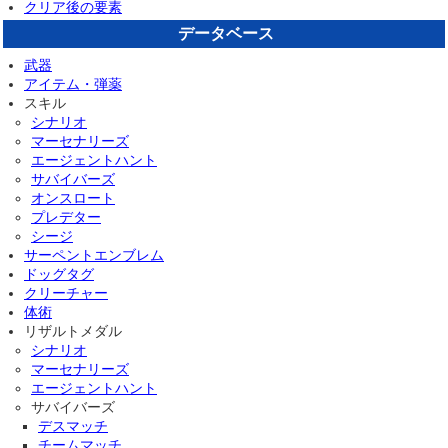
クリア後の要素
データベース
武器
アイテム・弾薬
スキル
シナリオ
マーセナリーズ
エージェントハント
サバイバーズ
オンスロート
プレデター
シージ
サーペントエンブレム
ドッグタグ
クリーチャー
体術
リザルトメダル
シナリオ
マーセナリーズ
エージェントハント
サバイバーズ
デスマッチ
チームマッチ