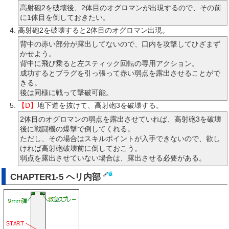
高射砲2を破壊後、2体目のオグロマンが出現するので、その前
に1体目を倒しておきたい。
高射砲2を破壊すると2体目のオグロマン出現。
背中の赤い部分が露出してないので、口内を攻撃してひざまず
かせよう。
背中に飛び乗ると左スティック回転の専用アクション。
成功するとプラグを引っ張って赤い弱点を露出させることがで
きる。
後は同様に戦って撃破可能。
【D】
地下道を抜けて、高射砲3を破壊する。
2体目のオグロマンの弱点を露出させていれば、高射砲3を破壊
後に戦闘機の爆撃で倒してくれる。
ただし、その場合はスキルポイントが入手できないので、欲し
ければ高射砲破壊前に倒しておこう。
弱点を露出させていない場合は、露出させる必要がある。
CHAPTER1-5 ヘリ内部