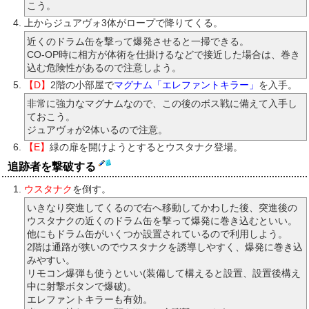
こう。
上からジュアヴォ3体がロープで降りてくる。
近くのドラム缶を撃って爆発させると一掃できる。
CO-OP時に相方が体術を仕掛けるなどで接近した場合は、巻き
込む危険性があるので注意しよう。
【D】
2階の小部屋で
マグナム「エレファントキラー」
を入手。
非常に強力なマグナムなので、この後のボス戦に備えて入手し
ておこう。
ジュアヴォが2体いるので注意。
【E】
緑の扉を開けようとするとウスタナク登場。
追跡者を撃破する
ウスタナク
を倒す。
いきなり突進してくるので右へ移動してかわした後、突進後の
ウスタナクの近くのドラム缶を撃って爆発に巻き込むといい。
他にもドラム缶がいくつか設置されているので利用しよう。
2階は通路が狭いのでウスタナクを誘導しやすく、爆発に巻き込
みやすい。
リモコン爆弾も使うといい(装備して構えると設置、設置後構え
中に射撃ボタンで爆破)。
エレファントキラーも有効。