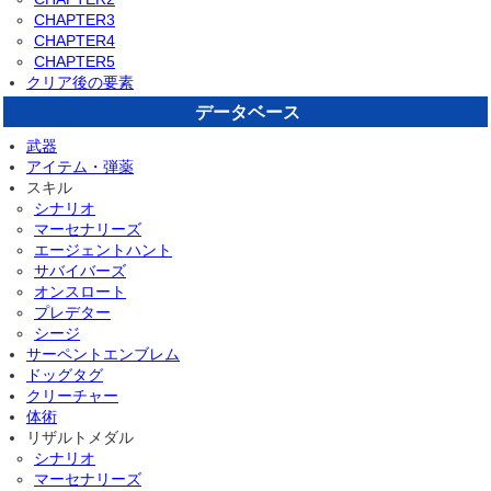
CHAPTER3
CHAPTER4
CHAPTER5
クリア後の要素
データベース
武器
アイテム・弾薬
スキル
シナリオ
マーセナリーズ
エージェントハント
サバイバーズ
オンスロート
プレデター
シージ
サーペントエンブレム
ドッグタグ
クリーチャー
体術
リザルトメダル
シナリオ
マーセナリーズ