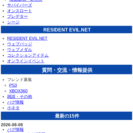
サバイバーズ
オンスロート
プレデター
シージ
RESIDENT EVIL.NET
RESIDENT EVIL.NET
ウェブバッジ
ウェブメダル
コレクションアイテム
オンラインイベント
質問・交流・情報提供
フレンド募集
PS3
XBOX360
雑談・その他
バグ情報
小ネタ
最新の15件
2026-08-08
バグ情報