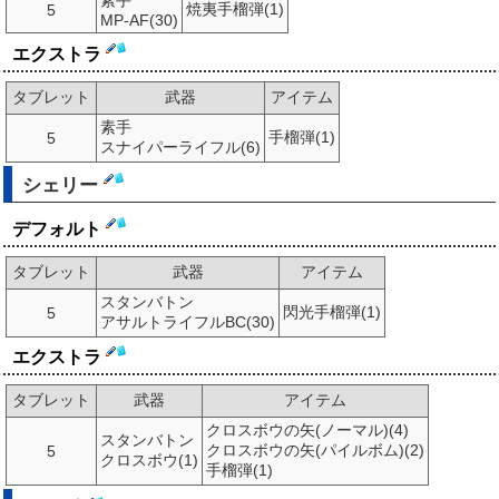
素手
焼夷手榴弾(1)
5
MP-AF(30)
エクストラ
タブレット
武器
アイテム
素手
手榴弾(1)
5
スナイパーライフル(6)
シェリー
デフォルト
タブレット
武器
アイテム
スタンバトン
閃光手榴弾(1)
5
アサルトライフルBC(30)
エクストラ
タブレット
武器
アイテム
クロスボウの矢(ノーマル)(4)
スタンバトン
クロスボウの矢(パイルボム)(2)
5
クロスボウ(1)
手榴弾(1)