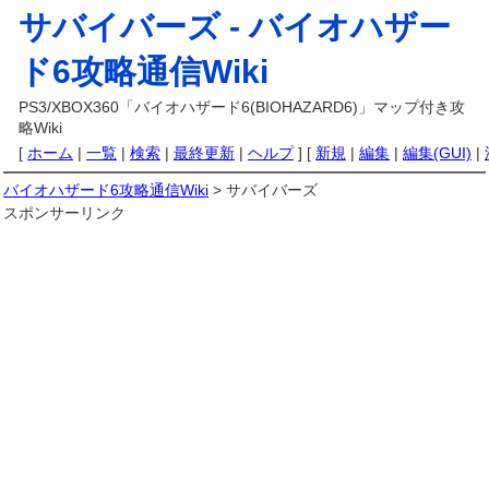
サバイバーズ -
バイオハザー
ド6攻略通信Wiki
PS3/XBOX360「バイオハザード6(BIOHAZARD6)」マップ付き攻
略Wiki
[
ホーム
|
一覧
|
検索
|
最終更新
|
ヘルプ
] [
新規
|
編集
|
編集(GUI)
|
バイオハザード6攻略通信Wiki
> サバイバーズ
スポンサーリンク