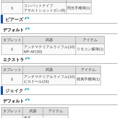
コンバットナイフ
閃光手榴弾(1)
5
アサルトショットガン(8)
ピアーズ
デフォルト
タブレット
武器
アイテム
アンチマテリアルライフル(10)
リモコン爆弾(1)
5
MP-AF(30)
エクストラ
タブレット
武器
アイテム
アンチマテリアルライフル(10)
焼夷手榴弾(1)
5
ピカドール(16)
ジェイク
デフォルト
タブレット
武器
アイテム