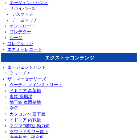
エージェントハント
サバイバーズ
デスマッチ
チームマッチ
オンスロート
プレデター
シージ
コレクション
エネミーレコード
エクストラコンテンツ
エージェントハント
クリーチャー
ザ・マーセナリーズ
ターチィ メインストリート
イドニア 高架橋
東欧 採掘場
地下鉄 車両基地
空母
カタコンベ 最下層
イドニア 内戦後
マグマ制御室 動力炉
クワッドタワー屋上
海底基地 研究所