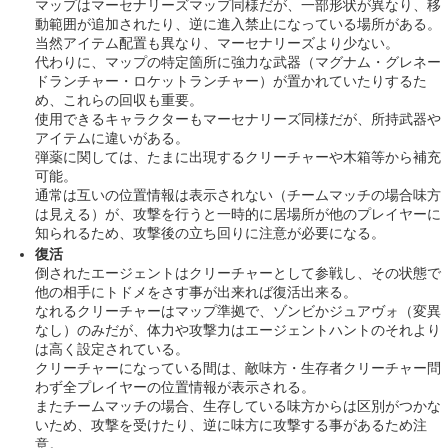
マップはマーセナリーズマップ同様だが、一部形状が異なり、移
動範囲が追加されたり、逆に進入禁止になっている場所がある。
当然アイテム配置も異なり、マーセナリーズより少ない。
代わりに、マップの特定箇所に強力な武器（マグナム・グレネー
ドランチャー・ロケットランチャー）が置かれていたりするた
め、これらの回収も重要。
使用できるキャラクターもマーセナリーズ同様だが、所持武器や
アイテムに違いがある。
弾薬に関しては、たまに出現するクリーチャーや木箱等から補充
可能。
通常は互いの位置情報は表示されない（チームマッチの場合味方
は見える）が、攻撃を行うと一時的に居場所が他のプレイヤーに
知られるため、攻撃後の立ち回りに注意が必要になる。
復活
倒されたエージェントはクリーチャーとして参戦し、その状態で
他の相手にトドメをさす事が出来れば復活出来る。
なれるクリーチャーはマップ準拠で、ゾンビかジュアヴォ（変異
なし）のみだが、体力や攻撃力はエージェントハントのそれより
は高く設定されている。
クリーチャーになっている間は、敵味方・生存者クリーチャー問
わず全プレイヤーの位置情報が表示される。
またチームマッチの場合、生存している味方からは区別がつかな
いため、攻撃を受けたり、逆に味方に攻撃する事があるため注
意。