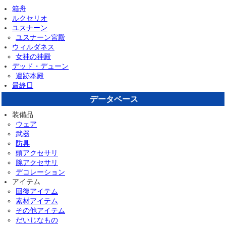
箱舟
ルクセリオ
ユスナーン
ユスナーン宮殿
ウィルダネス
女神の神殿
デッド・デューン
遺跡本殿
最終日
データベース
装備品
ウェア
武器
防具
頭アクセサリ
腕アクセサリ
デコレーション
アイテム
回復アイテム
素材アイテム
その他アイテム
だいじなもの