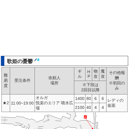
歌姫の憂鬱
ギ
物
魔
H
その他報
難
ル
P
攻
攻
依頼人
酬
易
受注条件
場所
※初回の
※下段は
度
み
2回目以降
オルガ
1400
80
6
6
レディの
★2
悦楽のエリア 噴水広
11:00~19:00
仮面
2100
40
4
4
場