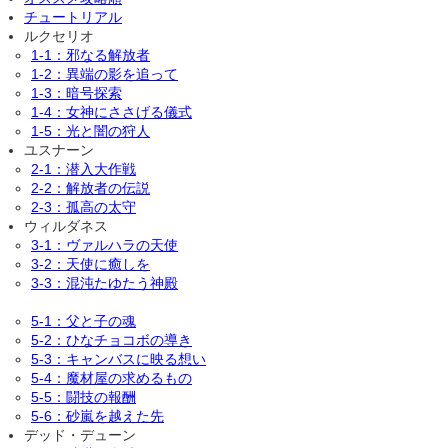
チュートリアル
ルクセリオ
1-1：邪なる解放者
1-2：異端の影を追って
1-3：暗号探索
1-4：女神にささげる儀式
1-5：光と闇の狩人
ユスナーン
2-1：潜入大作戦
2-2：解放者の伝説
2-3：孤高の太守
ウィルダネス
3-1：ヴァルハラの天使
3-2：天使に癒しを
3-3：混沌たゆたう神殿
5-1：父と子の魂
5-2：ひなチョコボの導き
5-3：キャンバスに映る想い
5-4：魔材屋の求めるもの
5-5：闘技の報酬
5-6：砂嵐を越えた先
デッド・デューン