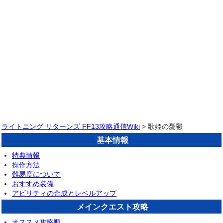
ライトニング リターンズ FF13攻略通信Wiki
> 歌姫の憂鬱
基本情報
特典情報
操作方法
難易度について
おすすめ装備
アビリティの合成とレベルアップ
メインクエスト攻略
オススメ攻略順