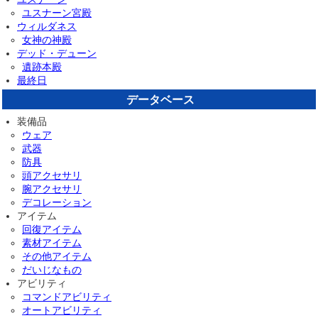
ユスナーン宮殿
ウィルダネス
女神の神殿
デッド・デューン
遺跡本殿
最終日
データベース
装備品
ウェア
武器
防具
頭アクセサリ
腕アクセサリ
デコレーション
アイテム
回復アイテム
素材アイテム
その他アイテム
だいじなもの
アビリティ
コマンドアビリティ
オートアビリティ