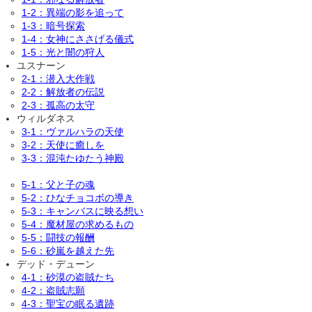
1-2：異端の影を追って
1-3：暗号探索
1-4：女神にささげる儀式
1-5：光と闇の狩人
ユスナーン
2-1：潜入大作戦
2-2：解放者の伝説
2-3：孤高の太守
ウィルダネス
3-1：ヴァルハラの天使
3-2：天使に癒しを
3-3：混沌たゆたう神殿
5-1：父と子の魂
5-2：ひなチョコボの導き
5-3：キャンバスに映る想い
5-4：魔材屋の求めるもの
5-5：闘技の報酬
5-6：砂嵐を越えた先
デッド・デューン
4-1：砂漠の盗賊たち
4-2：盗賊志願
4-3：聖宝の眠る遺跡