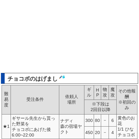
チョコボのはげまし
ギ
物
魔
H
その他報
難
ル
P
攻
攻
依頼人
酬
易
受注条件
場所
※初回の
※下段は
度
み
2回目以降
黄色のお
ギサール先生から貰っ
－
300
80
6
ナディ
花
た野菜を
★1
森の宿場ヤ
1/1 ひな
チョコボにあげた後
クト
－
450
20
4
チョコボ
6:00~22:00