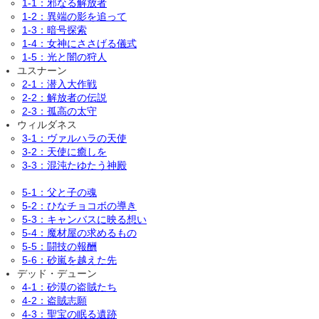
1-1：邪なる解放者
1-2：異端の影を追って
1-3：暗号探索
1-4：女神にささげる儀式
1-5：光と闇の狩人
ユスナーン
2-1：潜入大作戦
2-2：解放者の伝説
2-3：孤高の太守
ウィルダネス
3-1：ヴァルハラの天使
3-2：天使に癒しを
3-3：混沌たゆたう神殿
5-1：父と子の魂
5-2：ひなチョコボの導き
5-3：キャンバスに映る想い
5-4：魔材屋の求めるもの
5-5：闘技の報酬
5-6：砂嵐を越えた先
デッド・デューン
4-1：砂漠の盗賊たち
4-2：盗賊志願
4-3：聖宝の眠る遺跡