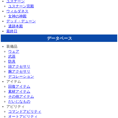
ユスナーン
ユスナーン宮殿
ウィルダネス
女神の神殿
デッド・デューン
遺跡本殿
最終日
データベース
装備品
ウェア
武器
防具
頭アクセサリ
腕アクセサリ
デコレーション
アイテム
回復アイテム
素材アイテム
その他アイテム
だいじなもの
アビリティ
コマンドアビリティ
オートアビリティ