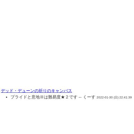
デッド・デューンの祈りのキャンバス
プライドと意地Ⅲは難易度★２です -- くーす
2022-01-30 (日) 22:41:39