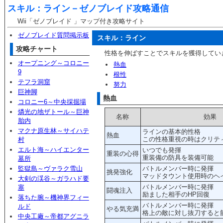
スキル：ライン－
ゼノブレイド攻略通信
Wii「ゼノブレイド 」マップ付き攻略サイト
ゼノブレイド質問掲示板
スキル：ライン
攻略チャート
性格を伸ばすことでスキルを獲得してい
オープニング～コロニー
熱血
9
根性
テフラ洞窟
努力
巨神脚
熱血
コロニー6～中央採掘場
燐光の地ザトール～巨神
名称
効果
胎内
マクナ原生林～サイハテ
ラインの基本的性格
熱血
この性格重視の時はクリテ
村
エルト海～ハイエンター
いつでも発揮
重装の心得
重装備の防具を装備可能
墓所
監獄島～ヴァラク雪山
バトルメンバー時に発揮
挑発強化
マッドタウント使用時のヘ
大剣の渓谷～ガラハド要
バトルメンバー時に発揮
塞
闘魂注入
励ました相手のHP回復
落ちた腕～機神界フィー
バトルメンバー時に発揮
ルド
やる気充満
格上の敵に対し抜刀すると
中央工廠～帝都アグニラ