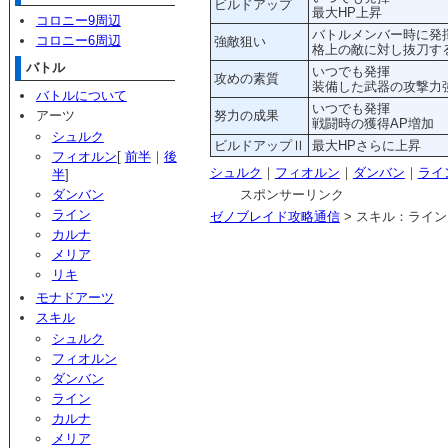
ビルドアップ
最大HP上昇
コロニー9周辺
バトルメンバー時に発
コロニー6周辺
強敵狙い
格上の敵に対し抜刀す
バトル
いつでも発揮
攻めの素質
装備した武器の攻撃力
バトルについて
いつでも発揮
アーツ
努力の成果
戦闘時の獲得AP増加
シュルク
ビルドアップⅡ
最大HPさらに上昇
フィオルン
[
前半
｜
後
シュルク
｜
フィオルン
｜
ダンバン
｜
ライ
半
]
ダンバン
スポンサーリンク
ライン
ゼノブレイド攻略通信
> スキル：ライン
カルナ
メリア
リキ
モナドアーツ
スキル
シュルク
フィオルン
ダンバン
ライン
カルナ
メリア