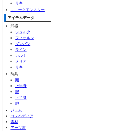
リキ
ユニークモンスター
アイテムデータ
武器
シュルク
フィオルン
ダンバン
ライン
カルナ
メリア
リキ
防具
頭
上半身
腕
下半身
脚
ジェム
コレペディア
素材
アーツ書