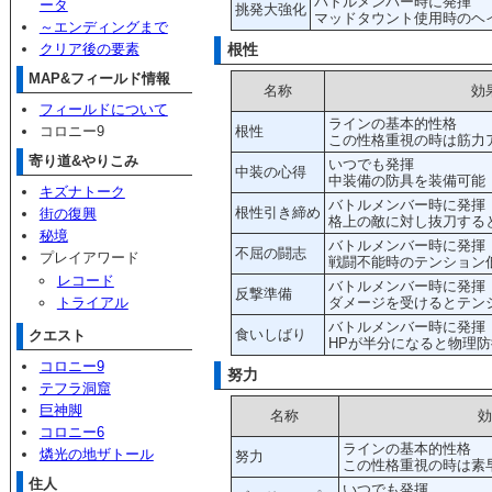
バトルメンバー時に発揮
ータ
挑発大強化
マッドタウント使用時のヘ
～エンディングまで
クリア後の要素
根性
MAP&フィールド情報
名称
効
フィールドについて
ラインの基本的性格
コロニー9
根性
この性格重視の時は筋力
寄り道&やりこみ
いつでも発揮
中装の心得
中装備の防具を装備可能
キズナトーク
バトルメンバー時に発揮
根性引き締め
街の復興
格上の敵に対し抜刀する
秘境
バトルメンバー時に発揮
不屈の闘志
プレイアワード
戦闘不能時のテンション
レコード
バトルメンバー時に発揮
反撃準備
トライアル
ダメージを受けるとテン
バトルメンバー時に発揮
食いしばり
クエスト
HPが半分になると物理
コロニー9
努力
テフラ洞窟
巨神脚
名称
コロニー6
ラインの基本的性格
燐光の地ザトール
努力
この性格重視の時は素
住人
いつでも発揮