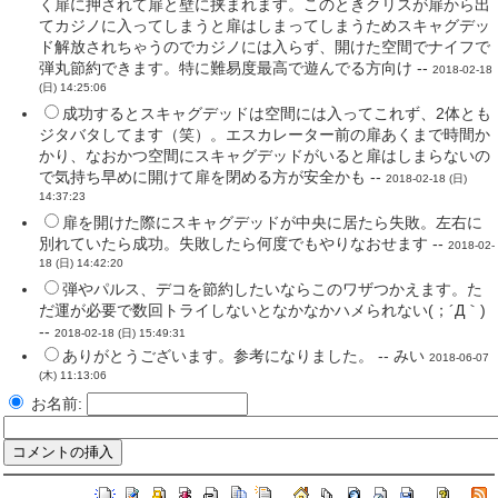
く扉に押されて扉と壁に挟まれます。このときクリスが扉から出
てカジノに入ってしまうと扉はしまってしまうためスキャグデッ
ド解放されちゃうのでカジノには入らず、開けた空間でナイフで
弾丸節約できます。特に難易度最高で遊んでる方向け --
2018-02-18
(日) 14:25:06
成功するとスキャグデッドは空間には入ってこれず、2体とも
ジタバタしてます（笑）。エスカレーター前の扉あくまで時間か
かり、なおかつ空間にスキャグデッドがいると扉はしまらないの
で気持ち早めに開けて扉を閉める方が安全かも --
2018-02-18 (日)
14:37:23
扉を開けた際にスキャグデッドが中央に居たら失敗。左右に
別れていたら成功。失敗したら何度でもやりなおせます --
2018-02-
18 (日) 14:42:20
弾やパルス、デコを節約したいならこのワザつかえます。た
だ運が必要で数回トライしないとなかなかハメられない(；´Д｀)
--
2018-02-18 (日) 15:49:31
ありがとうございます。参考になりました。 -- みい
2018-06-07
(木) 11:13:06
お名前: