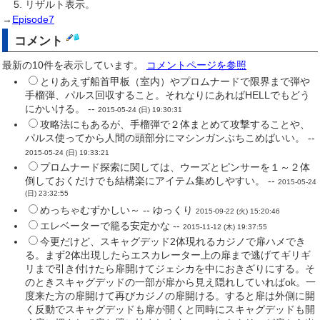
リザルト表示。
→
Episode7
コメント
最新の10件を表示しています。
コメントページを参照
とりあえず船首甲板（室内）やプロムナードで限界まで弾や
手榴弾、パルス回収すること。それなりにあればHELLでもどう
にかいける。 --
2015-05-24 (日) 19:30:31
攻略法にもあるが、手榴弾で２体まとめて攻撃することや、
パルス使ってから人間の頭部分にマシンガンぶちこめばいい。 --
2015-05-24 (日) 19:33:21
プロムナード探索に関しては、ウーズとピンサーを１～２体
倒しておくだけでも結構楽にアイテム集めしやすい。 --
2015-05-24
(日) 23:32:55
めっちゃむずかしい～ -- ゆっくり
2015-09-22 (火) 15:20:46
エレベーターで籠る安定かな --
2015-11-12 (木) 19:37:55
今更だけど、スキャグデッド2体現れるカジノで扉ハメでき
る。まず2体出現したらエスカレーター上の扉まで逃げてギリギ
リまで引き付けたら扉開けてジェシカを中におきざりにする。そ
のときスキャグデッドの一部が扉から見え隠れしていればok。一
度来た方の扉開けて再びカジノの扉開ける。すると扉は外側に開
く反動でスキャグデッドも扉が開くと同時にスキャグデッドも開