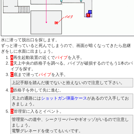
水に潜って脱出口を探します。
ずっと潜っていると死んでしまうので、画面が暗くなってきたら息継
ぎをしに水面に出ましょう。
A
再生起動装置の近くで
パイプ
を入手。
B
天上中央の鉄格子を調べる。パイプが破損するのでもう1本のパ
イプを探す。
C
底まで潜って
パイプ
を入手。
上記手順を踏んだ後でないと拾えないので注意して下さい。
B
鉄格子を外して先に進む。
天上の通路には
ショットガン弾薬ケース
があるので入手してお
きましょう。
D
管理室に入るとイベント。
管理室への道中、シークリーパーやギオッゾがいるので注意し
ましょう。
電撃グレネードを使ってもいいです。