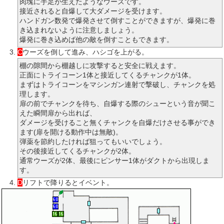
肉塊に手足が生えたようなウーズです。
接近されると自爆して大ダメージを受けます。
ハンドガン数発で爆発させて倒すことができますが、爆発に巻
き込まれないように注意しましょう。
爆発に巻き込めば他の敵を倒すこともできます。
C
ウーズを倒して進み、ハシゴを上がる。
棚の隙間から棚越しに攻撃すると安全に戦えます。
正面にトライコーン1体と接近してくるチャンクが1体。
まずはトライコーンをマシンガン連射で撃破し、チャンクを処
理します。
扉の前でチャンクを待ち、自爆する際のシューという音が聞こ
えた瞬間扉から出れば、
ダメージを受けること無くチャンクを自爆だけさせる事ができ
ます(扉を開ける動作中は無敵)。
弾薬を節約したければ狙ってもいいでしょう。
その後接近してくるチャンクが2体。
通常ウーズが2体、最後にピンサー1体がダクトから出現しま
す。
D
リフトで降りるとイベント。