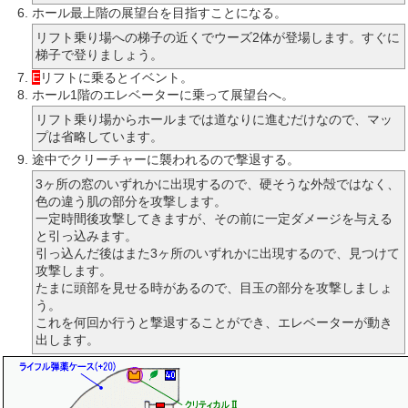
ホール最上階の展望台を目指すことになる。
リフト乗り場への梯子の近くでウーズ2体が登場します。すぐに
梯子で登りましょう。
E
リフトに乗るとイベント。
ホール1階のエレベーターに乗って展望台へ。
リフト乗り場からホールまでは道なりに進むだけなので、マッ
プは省略しています。
途中でクリーチャーに襲われるので撃退する。
3ヶ所の窓のいずれかに出現するので、硬そうな外殻ではなく、
色の違う肌の部分を攻撃します。
一定時間後攻撃してきますが、その前に一定ダメージを与える
と引っ込みます。
引っ込んだ後はまた3ヶ所のいずれかに出現するので、見つけて
攻撃します。
たまに頭部を見せる時があるので、目玉の部分を攻撃しましょ
う。
これを何回か行うと撃退することができ、エレベーターが動き
出します。