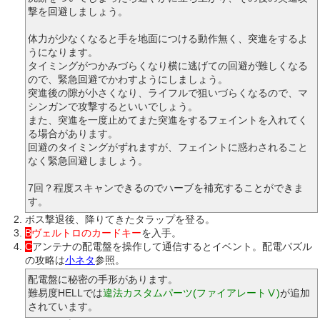
撃を回避しましょう。
体力が少なくなると手を地面につける動作無く、突進をするよ
うになります。
タイミングがつかみづらくなり横に逃げての回避が難しくなる
ので、緊急回避でかわすようにしましょう。
突進後の隙が小さくなり、ライフルで狙いづらくなるので、マ
シンガンで攻撃するといいでしょう。
また、突進を一度止めてまた突進をするフェイントを入れてく
る場合があります。
回避のタイミングがずれますが、フェイントに惑わされること
なく緊急回避しましょう。
7回？程度スキャンできるのでハーブを補充することができま
す。
ボス撃退後、降りてきたタラップを登る。
B
ヴェルトロのカードキー
を入手。
C
アンテナの配電盤を操作して通信するとイベント。配電パズル
の攻略は
小ネタ
参照。
配電盤に秘密の手形があります。
難易度HELLでは
違法カスタムパーツ(ファイアレートⅤ)
が追加
されています。