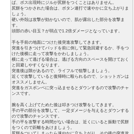
ば、ボス出現時にジルが尻餅をつくことはありません。
尻餅をつかされた場合は、ボタン連打で速やかに立ち上がりま
しょう。
硬い外殻は攻撃が効かないので、肌が露出した部分を攻撃ま
す。
頭部の赤い目玉？が弱点で1.2倍ダメージとなっています。
手を手前の地面につけた後突進攻撃してきます。
突進を引きつけてパッドを前に倒して緊急回避するか、手をつ
けた後横に走って攻撃をかわしましょう。
横に走って逃げる場合は、逃げる方向のスペースを開けておく
と回避しやすくなります。
突進後は隙があるので、ライフルで狙撃しましょう。
近くで攻撃していると復帰時に殴られるので、ショットガンは
オススメしません。
突進をガスボンベに突っ込ませるとダウンするので攻撃のチャ
ンスです。
腕を高く上げてためた後は叩きつけ攻撃をしてきます。
手の平の部分を攻撃して、一定ダメージを与えるとダウンする
ので攻撃のチャンスです。
手の平を攻撃する時間がない場合は、近くにいると振動で尻餅
をつくので距離をあけましょう。
尻餅をついてしまったら速やかに立ち上がり、その後の突進攻