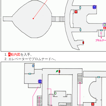
A
船内図
を入手。
エレベーターでプロムナードへ。