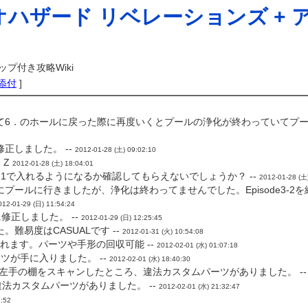
オハザード リベレーションズ + 
プ付き攻略Wiki
添付
]
て6．のホールに戻った際に再度いくとプールの浄化が終わっていてプ
正しました。 --
2012-01-28 (土) 09:02:10
 Z
2012-01-28 (土) 18:04:01
4-1で入れるようになるか確認してもらえないでしょうか？ --
2012-01-28 (土
ルに行きましたが、浄化は終わってませんでした。Episode3-2を終
012-01-29 (日) 11:54:24
修正しました。 --
2012-01-29 (日) 12:25:45
易度はCASUALです --
2012-01-31 (火) 10:54:08
れます。パーツや手形の回収可能 --
2012-02-01 (水) 01:07:18
ツが手に入りました。 --
2012-02-01 (水) 18:40:30
って左手の棚をスキャンしたところ、違法カスタムパーツがありました。 -
に違法カスタムパーツがありました。 --
2012-02-01 (水) 21:32:47
1:52