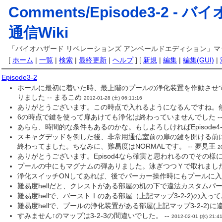
Comments/Episode3-2 -
バイ
通信Wiki
「バイオハザード リベレーションズ アンベールドエディション」マッ
[
ホーム
|
一覧
|
検索
|
最終更新
|
ヘルプ
] [
新規
|
編集
|
編集(GUI)
|
Episode3-2
ホールに最初に着いた時、最上階のプールの浄化装置を作動させ
りました -- まるこめ
2012-01-28 (土) 06:11:16
ありがとうございます。この時点で入れるようになるんですね。修
6の時点で鍵を使って扉あけても浄化は終わっていませんでした --
あらら、時間的な条件もあるのかな。もしよろしければEpisode
スキャグデッドを倒した後、非常用通信室前の扉の鍵を開ける前にプー
終わってました。ちなみに、難易度はNORMALです。 -- 夢見王
2
ありがとうございます。Episod4なら確実と思われるのでその様に
プールの中にもマグナムの弾ありました。泳ぎつつＹで取れました。難
浄化スイッチONしてあれば、後でパーカー操作時にもプールに入
難易度hellだと、クレストがある部屋の机の下で違法カスタムパー
難易度hellで、バーストⅠのある部屋（上記マップ3-2-2)の入
難易度hellで、プールの浄化装置がある部屋(上記マップ3-2-2)
すみません↑のマップは3-2-3の間違いでした。 --
2012-02-01 (水) 21:4