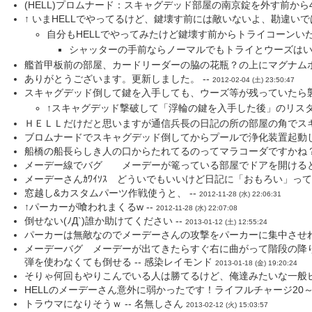
(HELL)プロムナード：スキャグデッド部屋の南京錠を外す前から
↑ いまHELLでやってるけど、鍵壊す前には敵いないよ、勘違いでは？
自分もHELLでやってみたけど鍵壊す前からトライコーンいた
シャッターの手前ならノーマルでもトライとウーズはいる 
艦首甲板前の部屋、カードリーダーの脇の花瓶？の上にマグナムホル
ありがとうございます。更新しました。 --
2012-02-04 (土) 23:50:47
スキャグデッド倒して鍵を入手しても、ウーズ等が残っていたら襲っ
↑スキャグデッド撃破して「浮輪の鍵を入手した後」のリス
ＨＥＬＬだけだと思いますが通信兵長の日記の所の部屋の角でスキャ
ブロムナードでスキャグデッド倒してからプールで浄化装置起動しても
船橋の船長らしき人の口からたれてるのってマラコーダですかね？ -
メーデー線でバグ メーデーが篭っている部屋でドアを開けると
メーデーさんｶﾜｲｿｽ どういでもいいけど日記に「おもろい」って
窓越し&カスタムパーツ作戦使うと、 --
2012-11-28 (水) 22:06:31
↑パーカーが喰われまくるw --
2012-11-28 (水) 22:07:08
倒せない(ﾉД`)誰か助けてください --
2013-01-12 (土) 12:55:24
パーカーは無敵なのでメーデーさんの攻撃をパーカーに集中させれば
メーデーバグ メーデーが出てきたらすぐ右に曲がって階段の降
弾を使わなくても倒せる -- 感染レイモンド
2013-01-18 (金) 19:20:24
そりゃ何回もやりこんでいる人は勝てるけど、俺達みたいな一般ピ
HELLのメーデーさん意外に弱かったです！ライフルチャージ20～3
トラウマになりそうｗ -- 名無しさん
2013-02-12 (火) 15:03:57