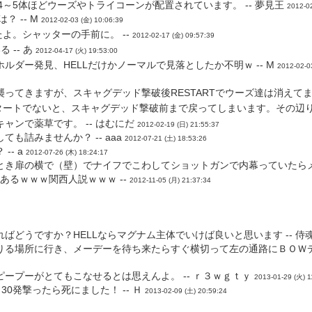
4～5体ほどウーズやトライコーンが配置されています。 -- 夢見王
2012-02
 -- M
2012-02-03 (金) 10:06:39
よ。シャッターの手前に。 --
2012-02-17 (金) 09:57:39
-- あ
2012-04-17 (火) 19:53:00
ダー発見、HELLだけかノーマルで見落としたか不明ｗ -- M
2012-02-0
てきますが、スキャグデッド撃破後RESTARTでウーズ達は消えてまし
タートでないと、スキャグデッド撃破前まで戻ってしまいます。その辺り
ンで薬草です。 -- はむにだ
2012-02-19 (日) 21:55:37
詰みませんか？ -- aaa
2012-07-21 (土) 18:53:26
- a
2012-07-26 (木) 18:24:17
き扉の横で（壁）でナイフでこわしてショットガンで内幕っていたらメー
あるｗｗｗ関西人説ｗｗｗ --
2012-11-05 (月) 21:37:34
どうですか？HELLならマグナム主体でいけば良いと思います -- 侍
りる場所に行き、メーデーを待ち来たらすぐ横切って左の通路にＢＯＷ
ープーがとてもこなせるとは思えんよ。 -- ｒ３ｗｇｔｙ
2013-01-29 (火) 1
0発撃ったら死にました！ -- Ｈ
2013-02-09 (土) 20:59:24