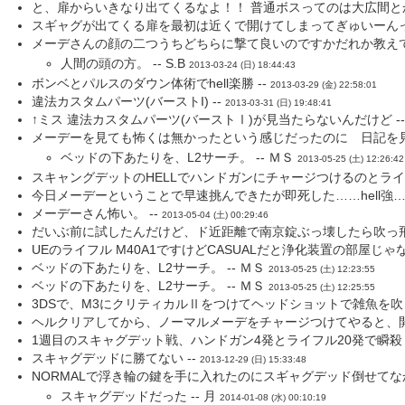
と、扉からいきなり出てくるなよ！！ 普通ボスってのは大広間とか
スギャグが出てくる扉を最初は近くで開けてしまってぎゅいーんって
メーデさんの顔の二つうちどちらに撃て良いのですかだれか教えてくださ
人間の頭の方。 -- S.B
2013-03-24 (日) 18:44:43
ボンベとパルスのダウン体術でhell楽勝 --
2013-03-29 (金) 22:58:01
違法カスタムパーツ(バーストI) --
2013-03-31 (日) 19:48:41
↑ミス 違法カスタムパーツ(バーストⅠ)が見当たらないんだけど -
メーデーを見ても怖くは無かったという感じだったのに 日記を見
ベッドの下あたりを、L2サーチ。 -- ＭＳ
2013-05-25 (土) 12:26:42
スキャングデットのHELLでハンドガンにチャージつけるのとライフ
今日メーデーということで早速挑んできたが即死した……hell強…
メーデーさん怖い。 --
2013-05-04 (土) 00:29:46
だいぶ前に試したんだけど、ド近距離で南京錠ぶっ壊したら吹っ飛ば
UEのライフル M40A1ですけどCASUALだと浄化装置の部屋じ
ベッドの下あたりを、L2サーチ。 -- ＭＳ
2013-05-25 (土) 12:23:55
ベッドの下あたりを、L2サーチ。 -- ＭＳ
2013-05-25 (土) 12:25:55
3DSで、M3にクリティカルⅡをつけてヘッドショットで雑魚を吹っ
ヘルクリアしてから、ノーマルメーデをチャージつけてやると、開
1週目のスキャグデット戦、ハンドガン4発とライフル20発で瞬殺し
スキャグデッドに勝てない --
2013-12-29 (日) 15:33:48
NORMALで浮き輪の鍵を手に入れたのにスギャグデッド倒せてなか
スキャグデッドだった -- 月
2014-01-08 (水) 00:10:19