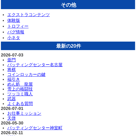
その他
エクストラコンテンツ
体験版
トロフィー
バグ情報
小ネタ
最新の20件
2026-07-03
亜門
バッティングセンター名古屋
将棋
コインロッカーの鍵
福引き
めん処 龍屋
雪上の格闘技
ツッコミ職人
武器
よくある質問
2026-07-01
お仕事ミッション
天啓
2026-05-30
バッティングセンター神室町
2026-02-11