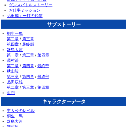
ダンスバトルストーリー
お仕事ミッション
品田編：一打の代償
サブストーリー
桐生一馬
第二章
/
第三章
第四章
/
最終部
冴島大河
第一章
/
第三章
/
第四章
澤村遥
第二章
/
第四章
/
最終部
秋山駿
第三章
/
第四章
/
最終部
品田辰雄
第二章
/
第三章
/
第四章
亜門
キャラクターデータ
主人公のレベル
桐生一馬
冴島大河
澤村遥