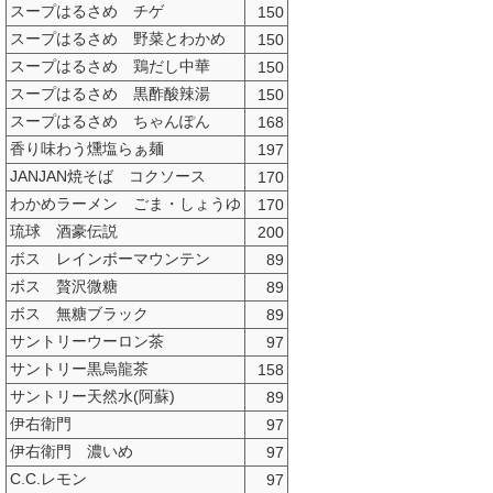
スープはるさめ チゲ
150
スープはるさめ 野菜とわかめ
150
スープはるさめ 鶏だし中華
150
スープはるさめ 黒酢酸辣湯
150
スープはるさめ ちゃんぽん
168
香り味わう燻塩らぁ麺
197
JANJAN焼そば コクソース
170
わかめラーメン ごま・しょうゆ
170
琉球 酒豪伝説
200
ボス レインボーマウンテン
89
ボス 贅沢微糖
89
ボス 無糖ブラック
89
サントリーウーロン茶
97
サントリー黒烏龍茶
158
サントリー天然水(阿蘇)
89
伊右衛門
97
伊右衛門 濃いめ
97
C.C.レモン
97