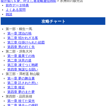
龍が如く5 夢、叶えし者攻略通信Wiki
> 永洲街の販売店
前作データ特典
よくある質問
雑談
攻略チャート
第一部・桐生一馬
第一章 漂泊の地
第二章 招かれざる客
第三章 仕掛けられた絵図
第四章 男の行く先
第二部・冴島大河
第一章 最果ての地
第二章 決意の道
第三章 凍てつく咆哮
第四章 無謀なる闘い
第三部・澤村遥 秋山駿
第一章 夢の舞台裏
第二章 託された想い
第三章 接近
第四章 夢のまた夢
第四部・品田辰雄
第一章 捨てた栄光
第二章 過去への挑戦