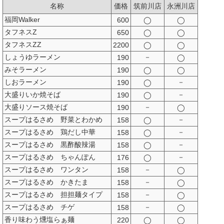
名称
価格
筑前川店
永洲川店
福岡Walker
600
◯
◯
タフネスZ
650
◯
◯
タフネスZZ
2200
◯
◯
しょうゆラーメン
－
190
◯
みそラーメン
190
◯
◯
しおラーメン
－
190
◯
大盛りいか焼そば
－
190
◯
大盛りソース焼そば
－
190
◯
スープはるさめ 野菜とわかめ
－
158
◯
スープはるさめ 鶏だし中華
－
158
◯
スープはるさめ 黒酢酸辣湯
－
158
◯
スープはるさめ ちゃんぽん
－
176
◯
スープはるさめ ワンタン
－
158
◯
スープはるさめ かきたま
－
158
◯
スープはるさめ 担担麺タイプ
－
158
◯
スープはるさめ チゲ
－
158
◯
香り味わう燻塩らぁ麺
220
◯
◯