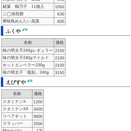
銘菓 鶴乃子 11個入
1050
ニ◯加煎餅
630
華味鳥めんたい高菜
600
ふくや
名称
価格
味の明太子240gレギュラー
2100
味の明太子240gマイルド
2100
ホットエンペラー230g
2100
味の明太子「復刻」240g
3150
えびすや
名称
価格
スタミナンX
1200
スタミナンXX
3400
リペアキット
9800
スラッパー
2500
鎖かたびら
1万