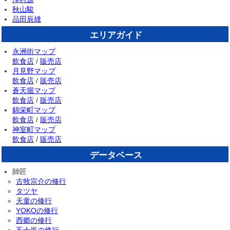
秋山駿
品田辰雄
エリアガイド
永洲街マップ
飲食店
/
販売店
月見野マップ
飲食店
/
販売店
蒼天堀マップ
飲食店
/
販売店
錦栄町マップ
飲食店
/
販売店
神室町マップ
飲食店
/
販売店
データベース
師匠
古牧宗介の修行
タツヤ
天童の修行
YOKOの修行
西郷の修行