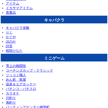
アイテム
イカサマアイテム
貴重品
キャバクラ
キャバクラ攻略
りく
かぐや
ほのか
詩音
桜咲ひなた
ミニゲーム
雪上の格闘技
コーチンズカップ・クラシック
ツッコミ職人
めん処 龍屋
温泉＆エアホッケー
パチンコ・パチスロ
カラオケ
川釣り
海釣り
バッティングセンター神室町