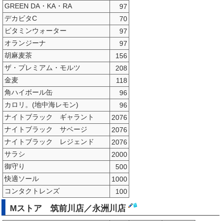
GREEN DA・KA・RA
97
デカビタC
70
ビタミンウォーター
97
オランジーナ
97
胡麻麦茶
156
ザ・プレミアム・モルツ
208
金麦
118
角ハイボール缶
96
カロリ。(地中海レモン)
96
ナイトブラック ギャラント
2076
ナイトブラック サベージ
2076
ナイトブラック レジェンド
2076
サラシ
2000
御守り
500
快適ソール
1000
コンタクトレンズ
100
Mストア 筑前川店／永洲川店