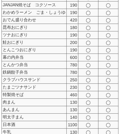
JANJAN焼そば コクソース
190
◯
◯
わかめラーメン ごま・しょうゆ
190
◯
◯
おでん盛り合わせ
420
◯
◯
昆布おにぎり
180
◯
◯
ツナおにぎり
190
◯
◯
鮭おにぎり
200
◯
◯
とんこつおにぎり
190
◯
◯
幕の内弁当
600
◯
◯
とんかつ弁当
780
◯
◯
鉄鍋餃子弁当
780
◯
◯
クラブハウスサンド
250
◯
◯
たまごツナサンド
230
◯
◯
特製焼そば
460
◯
◯
肉まん
130
◯
◯
あんまん
130
◯
◯
明太子まん
140
◯
◯
日本酒
1100
◯
◯
牛乳
130
◯
◯