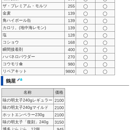
ザ・プレミアム・モルツ
255
◯
◯
金麦
139
◯
◯
角ハイボール缶
139
◯
◯
カロリ。(地中海レモン)
139
◯
◯
塩
128
◯
◯
コショウ
168
◯
◯
瞬間接着剤
400
◯
◯
ハバネロパウダー
270
◯
◯
コウモリ傘
980
◯
◯
リペアキット
9800
◯
◯
鶴屋
名称
価格
味の明太子240gレギュラー
2100
味の明太子240gマイルド
2100
ホットエンペラー230g
2100
味の明太子「復刻」240g
3150
博多ぶらぶら 12個
945