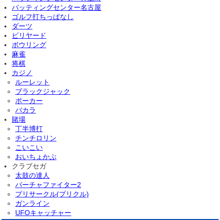
バッティングセンター名古屋
ゴルフ打ちっぱなし
ダーツ
ビリヤード
ボウリング
麻雀
将棋
カジノ
ルーレット
ブラックジャック
ポーカー
バカラ
賭場
丁半博打
チンチロリン
こいこい
おいちょかぶ
クラブセガ
太鼓の達人
バーチャファイター2
プリサークル(プリクル)
ガンライン
UFOキャッチャー