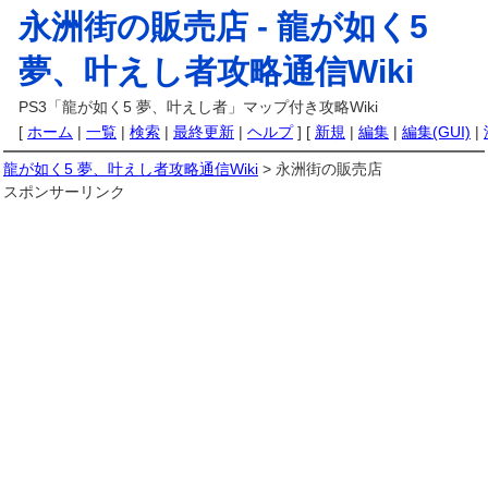
永洲街の販売店 -
龍が如く5
夢、叶えし者攻略通信Wiki
PS3「龍が如く5 夢、叶えし者」マップ付き攻略Wiki
[
ホーム
|
一覧
|
検索
|
最終更新
|
ヘルプ
] [
新規
|
編集
|
編集(GUI)
|
龍が如く5 夢、叶えし者攻略通信Wiki
> 永洲街の販売店
スポンサーリンク