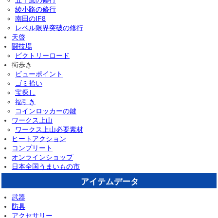
五十嵐の修行
綾小路の修行
南田のIF8
レベル限界突破の修行
天啓
闘技場
ビクトリーロード
街歩き
ビューポイント
ゴミ拾い
宝探し
福引き
コインロッカーの鍵
ワークス上山
ワークス上山必要素材
ヒートアクション
コンプリート
オンラインショップ
日本全国うまいもの市
アイテムデータ
武器
防具
アクセサリー