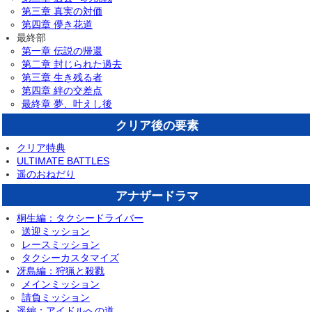
第三章 真実の対価
第四章 儚き花道
最終部
第一章 伝説の帰還
第二章 封じられた過去
第三章 生き残る者
第四章 絆の交差点
最終章 夢、叶えし後
クリア後の要素
クリア特典
ULTIMATE BATTLES
遥のおねだり
アナザードラマ
桐生編：タクシードライバー
送迎ミッション
レースミッション
タクシーカスタマイズ
冴島編：狩猟と殺戮
メインミッション
請負ミッション
遥編：アイドルへの道