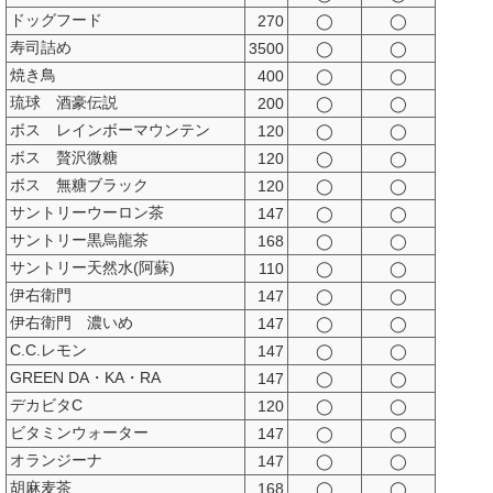
ドッグフード
270
◯
◯
寿司詰め
3500
◯
◯
焼き鳥
400
◯
◯
琉球 酒豪伝説
200
◯
◯
ボス レインボーマウンテン
120
◯
◯
ボス 贅沢微糖
120
◯
◯
ボス 無糖ブラック
120
◯
◯
サントリーウーロン茶
147
◯
◯
サントリー黒烏龍茶
168
◯
◯
サントリー天然水(阿蘇)
110
◯
◯
伊右衛門
147
◯
◯
伊右衛門 濃いめ
147
◯
◯
C.C.レモン
147
◯
◯
GREEN DA・KA・RA
147
◯
◯
デカビタC
120
◯
◯
ビタミンウォーター
147
◯
◯
オランジーナ
147
◯
◯
胡麻麦茶
168
◯
◯