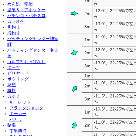
1m
み
めん処 龍屋
温泉＆エアホッケー
-12.0°、22-25%
2m
パチンコ・パチスロ
み
カラオケ
-13.0°、22-25%
3m
川釣り
み
海釣り
-11.0°、22-25%
バッティングセンター神室
1m
み
町
-12.0°、22-25%
バッティングセンター名古
2m
み
屋
ゴルフ打ちっぱなし
-13.0°、22-25%
3m
ダーツ
み
ビリヤード
1m
ボウリング
-11.0°、22-25%
麻雀
2m
み
将棋
-11.5°、21-25%
カジノ
3m
み
ルーレット
ブラックジャック
-10.5°、22-25%
1m
ポーカー
み
バカラ
-11.0°、22-25%
賭場
2m
み
丁半博打
-11.5°、22-25%