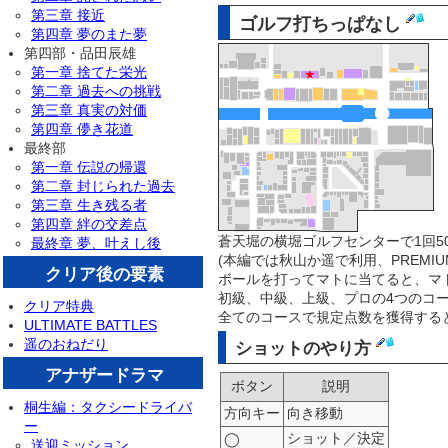
第三章 接近
ゴルフ打ちっぱなし
第四章 夢のまた夢
第四部・品田辰雄
第一章 捨てた栄光
第二章 過去への挑戦
第三章 真実の対価
第四章 儚き花道
最終部
第一章 伝説の帰還
第二章 封じられた過去
第三章 生き残る者
第四章 絆の交差点
蒼天堀の横堀ゴルフセンターで1回5
最終章 夢、叶えし後
(本編では秋山か遥で利用、PREMIU
クリア後の要素
ボールを打ってマトに当てると、マ
初級、中級、上級、プロの4つのコ
クリア特典
全てのコースで規定点数を獲得する
ULTIMATE BATTLES
遥のおねだり
ショットのやり方
アナザードラマ
ボタン
説明
桐生編：タクシードライバ
方向キー
向き移動
ー
ショット／決定
◯
送迎ミッション