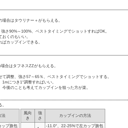
の場合はタウリナー＋がもらえる。
、強さ90%～100%、ベストタイミングでショットすればOK。
ておくのもいい。
ればカップインできる。
の場合はタフネスZZがもらえる。
て調整、強さ57～65％、ベストタイミングでショットする。
1mにつき1°調整すればいい。
、今後のことも考えてカップインを狙った方が楽。
る。
風向
強
方法
カップインの方法
き
さ
で左カップ旗包
-11.0°、22-25%で左カップ旗包