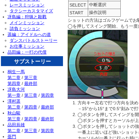
中断選択
レースミッション
SELECT
タクシーカスタマイズ
操作説明
START
冴島編：狩猟と殺戮
ショットの方法はゴルフゲームでお
メインミッション
◯を押してスイング開始、もう一度
請負ミッション
遥編：アイドルへの道
ダンスバトルストーリー
お仕事ミッション
品田編：一打の代償
サブストーリー
桐生一馬
第二章
/
第三章
第四章
/
最終部
冴島大河
第一章
/
第三章
/
第四章
澤村遥
方向キー左右で打つ方向を決め
第二章
/
第四章
/
最終部
－15°から15°まで0.5°刻
秋山駿
◯ボタンを押してスイングを開
第三章
/
第四章
/
最終部
◯ボタンを押すとカーソルが上
品田辰雄
◯ボタンを押してショットの強
第二章
/
第三章
/
第四章
一番上に近いほど強いショット
亜門
カーソルが一番上に行った時に