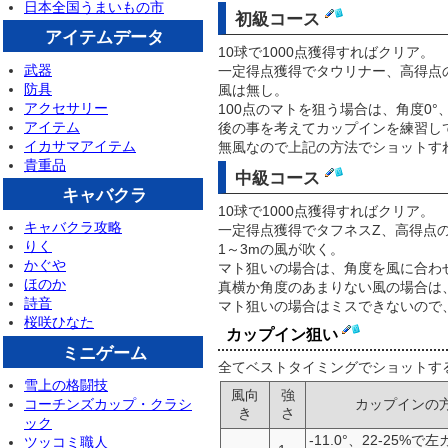
日本全国うまいもの市
初級コース
アイテムデータ
10球で1000点獲得すればクリア。
武器
一定得点獲得でタウリナー、高得点
防具
風は無し。
アクセサリー
100点のマトを狙う場合は、角度0°
アイテム
後の事を考えてカップインを練習し
イカサマアイテム
無風なので上記の方法でショットす
貴重品
中級コース
キャバクラ
10球で1000点獲得すればクリア。
キャバクラ攻略
一定得点獲得でタフネスZ、高得点
りく
1～3mの風が吹く。
かぐや
マト狙いの場合は、角度を風に合わせ
ほのか
真横か角度のあまりない風の場合は、
詩音
マト狙いの場合はミスできないので
桜咲ひなた
カップイン狙い
ミニゲーム
全てベストタイミングでショットす
雪上の格闘技
風向
強
コーチンズカップ・クラシ
カップインの
き
さ
ック
-11.0°、22-25%
ツッコミ職人