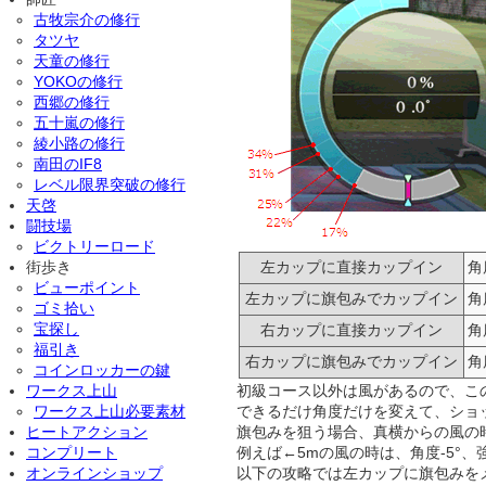
古牧宗介の修行
タツヤ
天童の修行
YOKOの修行
西郷の修行
五十嵐の修行
綾小路の修行
南田のIF8
レベル限界突破の修行
天啓
闘技場
ビクトリーロード
街歩き
左カップに直接カップイン
角
ビューポイント
左カップに旗包みでカップイン
角
ゴミ拾い
宝探し
右カップに直接カップイン
角
福引き
右カップに旗包みでカップイン
角
コインロッカーの鍵
ワークス上山
初級コース以外は風があるので、こ
ワークス上山必要素材
できるだけ角度だけを変えて、ショ
ヒートアクション
旗包みを狙う場合、真横からの風の
コンプリート
例えば←5mの風の時は、角度-5°
オンラインショップ
以下の攻略では左カップに旗包みを