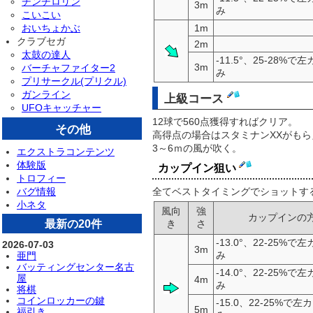
チンチロリン
3m
み
こいこい
おいちょかぶ
1m
クラブセガ
2m
太鼓の達人
-11.5°、25-28%
3m
バーチャファイター2
み
プリサークル(プリクル)
ガンライン
上級コース
UFOキャッチャー
12球で560点獲得すればクリア。
その他
高得点の場合はスタミナンXXがもら
3～6ｍの風が吹く。
エクストラコンテンツ
体験版
カップイン狙い
トロフィー
全てベストタイミングでショットす
バグ情報
小ネタ
風向
強
カップインの
き
さ
最新の20件
-13.0°、22-25%
2026-07-03
3m
み
亜門
バッティングセンター名古
-14.0°、22-25%
屋
4m
み
将棋
コインロッカーの鍵
-15.0、22-25%で
5m
福引き