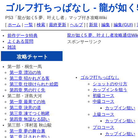
ゴルフ打ちっぱなし -
龍が如く
PS3「龍が如く5 夢、叶えし者」マップ付き攻略Wiki
[
ホーム
|
一覧
|
検索
|
最終更新
|
ヘルプ
] [
新規
|
編集
|
編集(GUI)
|
龍が如く5 夢、叶えし者攻略通信Wik
前作データ特典
よくある質問
スポンサーリンク
雑談
攻略チャート
第一部・桐生一馬
第一章 漂泊の地
ゴルフ打ちっぱなし
第二章 招かれざる客
ショットのやり方
第三章 仕掛けられた絵図
カップインを狙う
第四章 男の行く先
初級コース
第二部・冴島大河
中級コース
第一章 最果ての地
第二章 決意の道
カップイン狙い
第三章 凍てつく咆哮
上級コース
第四章 無謀なる闘い
カップイン狙い
第三部・澤村遥 秋山駿
プロコース
第一章 夢の舞台裏
カップイン狙い
第二章 託された想い