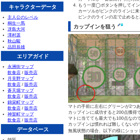
もう一度◯ボタンを押してイン
キャラクターデータ
カーソルがピンクのラインに来
ピンクのラインの左で止めると
主人公のレベル
桐生一馬
カップインを狙う
冴島大河
澤村遥
秋山駿
品田辰雄
エリアガイド
永洲街マップ
飲食店
/
販売店
月見野マップ
飲食店
/
販売店
蒼天堀マップ
飲食店
/
販売店
錦栄町マップ
マトの手前に左右にグリーンが2つ
飲食店
/
販売店
カップインに成功すると200点獲得
神室町マップ
マトに当てても最大でも100点な
飲食店
/
販売店
カップインは慣れれば難しくないの
データベース
無風状態の場合、以下の様にショッ
師匠