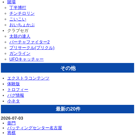
賭場
丁半博打
チンチロリン
こいこい
おいちょかぶ
クラブセガ
太鼓の達人
バーチャファイター2
プリサークル(プリクル)
ガンライン
UFOキャッチャー
その他
エクストラコンテンツ
体験版
トロフィー
バグ情報
小ネタ
最新の20件
2026-07-03
亜門
バッティングセンター名古屋
将棋