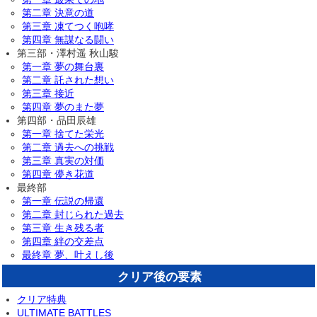
第二章 決意の道
第三章 凍てつく咆哮
第四章 無謀なる闘い
第三部・澤村遥 秋山駿
第一章 夢の舞台裏
第二章 託された想い
第三章 接近
第四章 夢のまた夢
第四部・品田辰雄
第一章 捨てた栄光
第二章 過去への挑戦
第三章 真実の対価
第四章 儚き花道
最終部
第一章 伝説の帰還
第二章 封じられた過去
第三章 生き残る者
第四章 絆の交差点
最終章 夢、叶えし後
クリア後の要素
クリア特典
ULTIMATE BATTLES