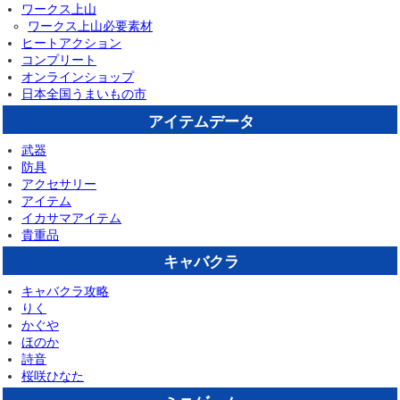
ワークス上山
ワークス上山必要素材
ヒートアクション
コンプリート
オンラインショップ
日本全国うまいもの市
アイテムデータ
武器
防具
アクセサリー
アイテム
イカサマアイテム
貴重品
キャバクラ
キャバクラ攻略
りく
かぐや
ほのか
詩音
桜咲ひなた