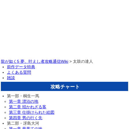
龍が如く5 夢、叶えし者攻略通信Wiki
> 太鼓の達人
前作データ特典
よくある質問
雑談
攻略チャート
第一部・桐生一馬
第一章 漂泊の地
第二章 招かれざる客
第三章 仕掛けられた絵図
第四章 男の行く先
第二部・冴島大河
第一章 最果ての地