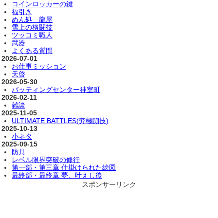
コインロッカーの鍵
福引き
めん処 龍屋
雪上の格闘技
ツッコミ職人
武器
よくある質問
2026-07-01
お仕事ミッション
天啓
2026-05-30
バッティングセンター神室町
2026-02-11
雑談
2025-11-05
ULTIMATE BATTLES(究極闘技)
2025-10-13
小ネタ
2025-09-15
防具
レベル限界突破の修行
第一部・第三章 仕掛けられた絵図
最終部・最終章 夢、叶えし後
スポンサーリンク