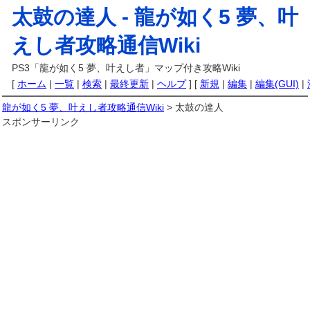
太鼓の達人 -
龍が如く5 夢、叶
えし者攻略通信Wiki
PS3「龍が如く5 夢、叶えし者」マップ付き攻略Wiki
[
ホーム
|
一覧
|
検索
|
最終更新
|
ヘルプ
] [
新規
|
編集
|
編集(GUI)
|
龍が如く5 夢、叶えし者攻略通信Wiki
> 太鼓の達人
スポンサーリンク