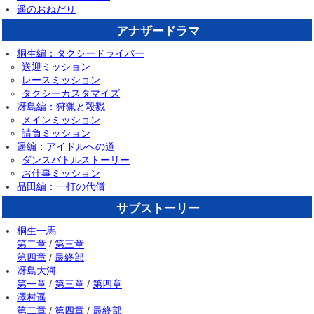
遥のおねだり
アナザードラマ
桐生編：タクシードライバー
送迎ミッション
レースミッション
タクシーカスタマイズ
冴島編：狩猟と殺戮
メインミッション
請負ミッション
遥編：アイドルへの道
ダンスバトルストーリー
お仕事ミッション
品田編：一打の代償
サブストーリー
桐生一馬
第二章
/
第三章
第四章
/
最終部
冴島大河
第一章
/
第三章
/
第四章
澤村遥
第二章
/
第四章
/
最終部