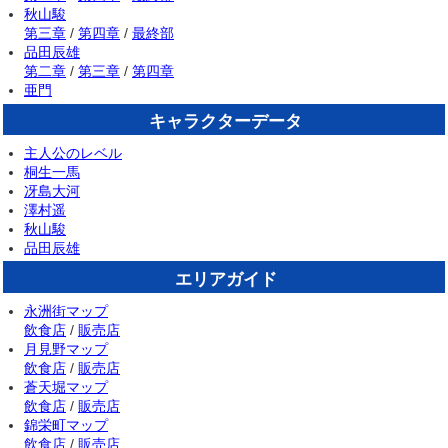
秋山駿
第三章
/
第四章
/
最終部
品田辰雄
第二章
/
第三章
/
第四章
亜門
キャラクターデータ
主人公のレベル
桐生一馬
冴島大河
澤村遥
秋山駿
品田辰雄
エリアガイド
永洲街マップ
飲食店
/
販売店
月見野マップ
飲食店
/
販売店
蒼天堀マップ
飲食店
/
販売店
錦栄町マップ
飲食店
/
販売店