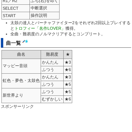
R1／R2
ふち(右)を叩く
中断選択
SELECT
操作説明
START
太鼓の達人とバーチャファイター2をそれぞれ2回以上プレイする
と
トロフィー「名作LOVER」
獲得。
全曲・難易度のノルマクリアするとコンプリート。
曲一覧
曲名
難易度
★
かんたん
★3
マッピー音頭
ふつう
★6
かんたん
★3
虹色・夢色・太鼓色
ふつう
★5
ふつう
★5
新世界より
むずかしい
★6
スポンサーリンク