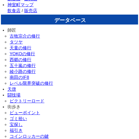
神室町マップ
飲食店
/
販売店
データベース
師匠
古牧宗介の修行
タツヤ
天童の修行
YOKOの修行
西郷の修行
五十嵐の修行
綾小路の修行
南田のIF8
レベル限界突破の修行
天啓
闘技場
ビクトリーロード
街歩き
ビューポイント
ゴミ拾い
宝探し
福引き
コインロッカーの鍵