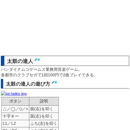
太鼓の達人
バンダイナムコゲームス業務用音楽ゲーム。
各都市のクラブセガで1回100円で2曲プレイできる。
太鼓の達人の遊び方
ボタン
説明
△／◯／□／×
面(右)を叩く
十字キー
面(左)を叩く
L1／L2
ふち(左)を叩く