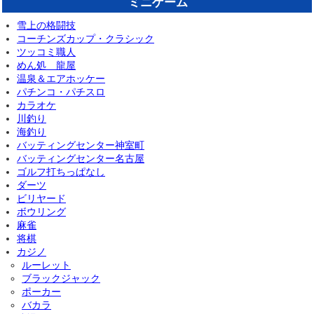
ミニゲーム
雪上の格闘技
コーチンズカップ・クラシック
ツッコミ職人
めん処 龍屋
温泉＆エアホッケー
パチンコ・パチスロ
カラオケ
川釣り
海釣り
バッティングセンター神室町
バッティングセンター名古屋
ゴルフ打ちっぱなし
ダーツ
ビリヤード
ボウリング
麻雀
将棋
カジノ
ルーレット
ブラックジャック
ポーカー
バカラ