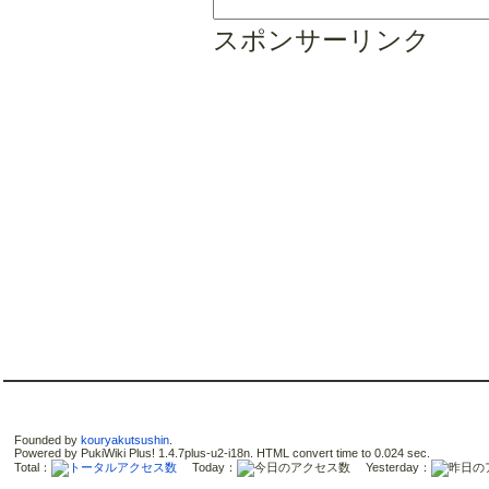
スポンサーリンク
Founded by
kouryakutsushin
.
Powered by PukiWiki Plus! 1.4.7plus-u2-i18n. HTML convert time to 0.024 sec.
Total：
Today：
Yesterday：