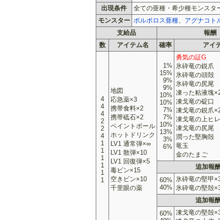
出現条件
全ての亜種・希少種モンスタ
モンスター
ボルボロス亜種
、
アグナコト
支給品
報酬
数
アイテム名
確率
アイ
勇気の証G
1%
氷砕竜の鋭爪
15%
氷砕竜の頭殻
9%
氷砕竜の尻尾
9%
地図
凍った粘液塊×
10%
4
応急薬×3
凍戈竜の碇口
10%
4
携帯食料×2
7%
凍戈竜の鋭爪×
4
携帯砥石×2
7%
凍戈竜の上ヒレ
2
10%
ペイントボール
凍戈竜の尻尾
2
13%
ホットドリンク
4
潤った堅胸殻
3%
1
LV1 通常弾×∞
竜玉
6%
1
LV1 散弾×10
金のたまご
1
LV1 回復弾×5
1
追加報酬
毒ビン×15
1
空きビン×10
氷砕竜の堅甲×
1
60%
40%
千里眼の薬
氷砕竜の堅殻×
追加報酬
凍戈竜の堅殻×
60%