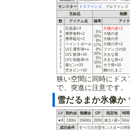
モンスター
ドスファンゴ
、ブルファンゴ
支給品
報酬
数
アイテム名
確率
アイテ
応急薬×3
大猪の皮×2
4
5%
携帯食料×2
大猪の皮
4
20%
携帯砥石×2
大猪の牙
2
9%
ペイントボール
大猪の牙×2
2
17%
1
LV1 通常弾×∞
8%
ファンゴの頭
1
20%
LV1 散弾×10
大きな骨
1
5%
LV1 回復弾×5
大きな骨×2
1
10%
毒ビン×15
カラ骨×10
1
6%
空きビン×10
鋼のたまご
狭い空間に同時にドス
で、突進に注意です。
雪だるまか氷像か
LV
契約金
報酬金
GP
指定地
時間
★8
1300z
15600z
2000
凍土<昼>
50分
成功条件
すべての大型モンスターの狩