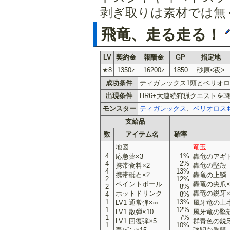
剥ぎ取りは素材では無
飛竜、走る走る！
LV
契約金
報酬金
GP
指定地
★8
1350z
16200z
1850
砂原<夜>
成功条件
ティガレックス1頭とベリオロ
出現条件
HR6+大連続狩猟クエストを
モンスター
ティガレックス
、
ベリオロス
支給品
数
アイテム名
確率
地図
竜玉
4
1%
応急薬×3
轟竜のアギ
4
2%
携帯食料×2
轟竜の堅殻
4
13%
携帯砥石×2
轟竜の上鱗
2
12%
ペイントボール
轟竜の尖爪×
2
8%
ホットドリンク
轟竜の鋭牙×
4
8%
1
13%
LV1 通常弾×∞
風牙竜の上
1
12%
LV1 散弾×10
風牙竜の堅
1
7%
LV1 回復弾×5
群青色の鋭
1
10%