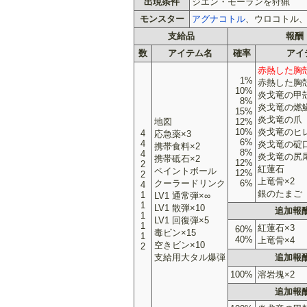
出現条件
ジエン・モーランを狩猟
モンスター
アグナコトル
、ウロコトル
支給品
報酬
数
アイテム名
確率
アイ
赤熱した胸殻
1%
赤熱した胸
10%
炎戈竜の甲
8%
炎戈竜の燃
15%
炎戈竜の爪
地図
12%
10%
炎戈竜のヒ
4
応急薬×3
6%
4
炎戈竜の碇
携帯食料×2
8%
4
炎戈竜の尻
携帯砥石×2
12%
2
紅蓮石
ペイントボール
12%
2
上竜骨×2
クーラードリンク
6%
4
銀のたまご
1
LV1 通常弾×∞
1
LV1 散弾×10
追加報酬
1
LV1 回復弾×5
1
紅蓮石×3
60%
毒ビン×15
1
40%
上竜骨×4
空きビン×10
2
支給用大タル爆弾
追加報酬
100%
溶岩塊×2
追加報酬