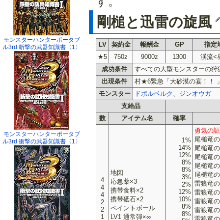
す。
剛槌と迅雷の旋風
モンスターハンターポータブ
LV
契約金
報酬金
GP
指定
ル3rd 斬撃の武器知識書〈1〉
★5
750z
9000z
1300
渓流<
成功条件
すべての大型モンスターの狩
出現条件
村★6緊急「大砂漠の宴！！ 
モンスター
ドボルベルク
、
ジンオウガ
支給品
数
アイテム名
確率
勇気の証
モンスターハンターポータブ
尾槌竜の
1%
ル3rd 衝撃の武器知識書〈1〉
14%
尾槌竜の
12%
尾槌竜の
8%
尾槌竜の
8%
地図
尾槌竜の
3%
4
応急薬×3
雷狼竜の
2%
4
携帯食料×2
12%
雷狼竜の
4
携帯砥石×2
10%
雷狼竜の
2
8%
ペイントボール
2
雷狼竜の
8%
1
LV1 通常弾×∞
雷狼竜の