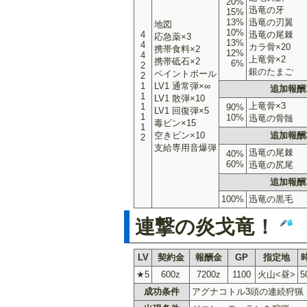
20%
迅竜の牙
15%
13%
迅竜の刃翼
地図
10%
4
迅竜の尾棘
応急薬×3
13%
4
カラ骨×20
携帯食料×2
12%
4
上竜骨×2
携帯砥石×2
6%
2
銀のたまご
ペイントボール
2
1
LV1 通常弾×∞
追加報酬
1
LV1 散弾×10
上竜骨×3
1
90%
LV1 回復弾×5
1
10%
迅竜の骨髄
毒ビン×15
1
空きビン×10
追加報酬
2
支給専用音爆弾
迅竜の尾棘
40%
60%
迅竜の尻尾
追加報酬
100%
迅竜の黒毛
連撃の炎戈竜！
LV
契約金
報酬金
GP
指定地
★5
600z
7200z
1100
火山<昼>
5
成功条件
アグナコトル3頭の連続狩猟