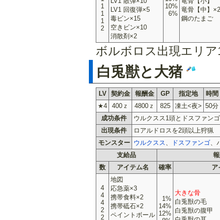
LV1 散弾×10
竜骨【小】
1
10%
LV1 回復弾×5
竜骨【中】×
1
6%
毒ビン×15
鋼のたまご
1
空きビン×10
2
消散剤×2
ボルボロス出現エリア1
白兎獣と大猪
LV
契約金
報酬金
GP
指定地
時間
★4
400ｚ
4800ｚ
825
凍土<夜>
50分
成功条件
ウルクスス1頭とドスファンゴ
出現条件
ロアルドロスを2頭以上狩猟
モンスター
ウルクスス
、
ドスファンゴ
、
支給品
報
数
アイテム名
確率
ア
地図
4
応急薬×3
大きな骨
4
携帯食料×2
1%
白兎獣の毛
4
携帯砥石×2
14%
2
白兎獣の腹甲
12%
ペイントボール
2
白兎獣の耳