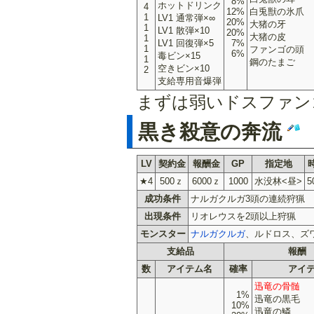
8%
ホットドリンク
4
12%
白兎獣の氷爪
1
LV1 通常弾×∞
20%
大猪の牙
1
LV1 散弾×10
20%
大猪の皮
1
LV1 回復弾×5
7%
1
ファンゴの頭
6%
毒ビン×15
1
鋼のたまご
空きビン×10
2
支給専用音爆弾
まずは弱いドスファン
黒き殺意の奔流
LV
契約金
報酬金
GP
指定地
★4
500ｚ
6000ｚ
1000
水没林<昼>
5
成功条件
ナルガクルガ3頭の連続狩猟
出現条件
リオレウスを2頭以上狩猟
モンスター
ナルガクルガ
、ルドロス、ズ
支給品
報酬
数
アイテム名
確率
アイ
迅竜の骨髄
1%
迅竜の黒毛
10%
迅竜の鱗