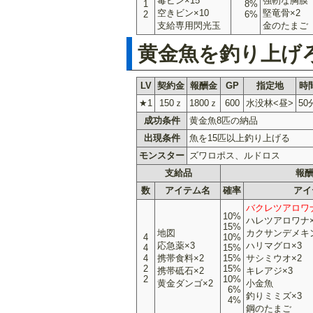
毒ビン×15
強靭な胸膜
1
8%
空きビン×10
堅竜骨×2
2
6%
支給専用閃光玉
金のたまご
黄金魚を釣り上げ
LV
契約金
報酬金
GP
指定地
時
★1
150ｚ
1800ｚ
600
水没林<昼>
50
成功条件
黄金魚8匹の納品
出現条件
魚を15匹以上釣り上げる
モンスター
ズワロポス、ルドロス
支給品
報
数
アイテム名
確率
アイ
バクレツアロワナ
10%
ハレツアロワナ×
15%
地図
カクサンデメキン
4
10%
応急薬×3
ハリマグロ×3
4
15%
4
携帯食料×2
15%
サシミウオ×2
2
15%
携帯砥石×2
キレアジ×3
2
10%
黄金ダンゴ×2
小金魚
6%
釣りミミズ×3
4%
鋼のたまご