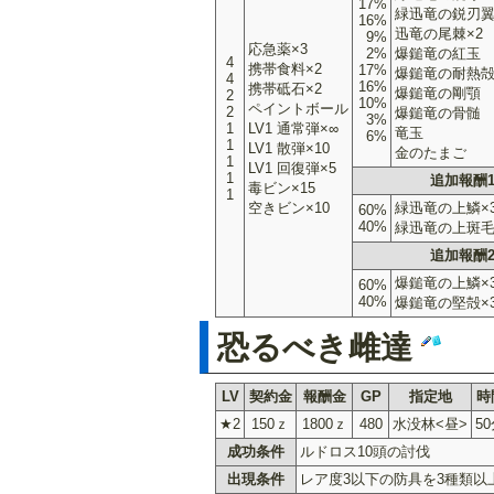
17%
緑迅竜の鋭刃
16%
迅竜の尾棘×2
9%
応急薬×3
2%
爆鎚竜の紅玉
4
携帯食料×2
17%
爆鎚竜の耐熱
4
16%
携帯砥石×2
爆鎚竜の剛顎
2
10%
ペイントボール
2
爆鎚竜の骨髄
3%
1
LV1 通常弾×∞
竜玉
6%
1
LV1 散弾×10
金のたまご
1
LV1 回復弾×5
1
追加報酬
毒ビン×15
1
空きビン×10
緑迅竜の上鱗×
60%
40%
緑迅竜の上斑毛
追加報酬
爆鎚竜の上鱗×
60%
40%
爆鎚竜の堅殻×
恐るべき雌達
LV
契約金
報酬金
GP
指定地
時
★2
150ｚ
1800ｚ
480
水没林<昼>
5
成功条件
ルドロス10頭の討伐
出現条件
レア度3以下の防具を3種類以