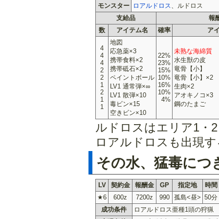
モンスター
ロアルドロス
、ルドロス
支給品
報
数
アイテム名
確率
ア
地図
4
応急薬×3
未熟な海綿質
4
22%
携帯食料×2
水生獣の皮
4
23%
携帯砥石×2
竜骨【小】
2
15%
2
ペイントボール
10%
竜骨【小】×2
1
16%
LV1 通常弾×∞
生肉×2
2
10%
LV1 散弾×10
アオキノコ×3
1
4%
毒ビン×15
鋼のたまご
1
空きビン×10
ルドロスはエリア1・2
ロアルドロスも出現す
その水、猛毒につ
LV
契約金
報酬金
GP
指定地
時間
★6
600z
7200z
990
孤島<昼>
50分
成功条件
ロアルドロス亜種1頭の狩猟