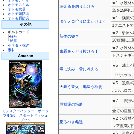
オトモアイルー
★1
水没林<
オトモスキル
黄金魚を釣り上げろ
オトモ武器
魚を15匹以
オトモ頭防具
★1
渓流<
オトモ胴防具
タケノコ狩りに出かけよう！
その他
1クエストで
ギルドカード
★2
砂原<
新作の卵？
┣
称号
20種類以上
┗
勲章
小ネタ・稼ぎ
★2
水没林<
素材
毒霧をくぐり抜けろ！
ドスジャギ
Amazon
★5
凍土<
毒に沈み、雪に凍える
ギギネブラ
★5
孤島<
天舞う業火、地這う稲妻
ボルボロス
★7
闘技
亜種達の箱庭
全ての亜種
モンスターハンター ポータ
ブル3rd スタートダッシュ
★2
水没林<
ブック
恐るべき雌達
レア度3以
★6
孤島<