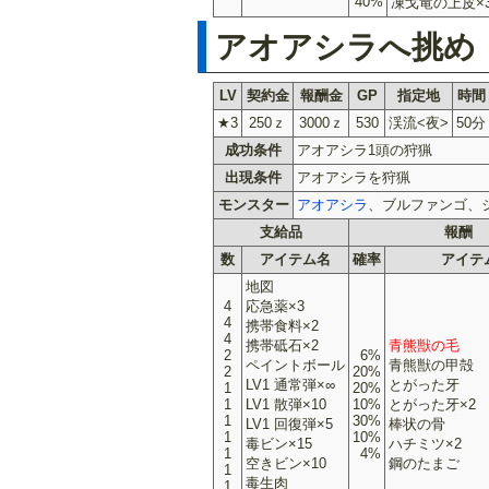
40%
凍戈竜の上皮×
アオアシラへ挑め
LV
契約金
報酬金
GP
指定地
時間
★3
250ｚ
3000ｚ
530
渓流<夜>
50分
成功条件
アオアシラ1頭の狩猟
出現条件
アオアシラを狩猟
モンスター
アオアシラ
、ブルファンゴ、
支給品
報酬
数
アイテム名
確率
アイテ
地図
4
応急薬×3
4
携帯食料×2
4
携帯砥石×2
青熊獣の毛
2
6%
ペイントボール
青熊獣の甲殻
2
20%
LV1 通常弾×∞
とがった牙
1
20%
1
LV1 散弾×10
10%
とがった牙×2
1
30%
LV1 回復弾×5
棒状の骨
1
10%
毒ビン×15
ハチミツ×2
1
4%
空きビン×10
鋼のたまご
1
毒生肉
1