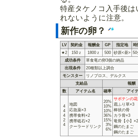
特産タケノコ入手後は
れないように注意。
新作の卵？
LV
契約金
報酬金
GP
指定地
時
★2
150ｚ
1800ｚ
500
砂原<昼>
5
成功条件
草食竜の卵3個の納品
出現条件
20種類以上調合
モンスター
リノブロス、デルクス
支給品
報酬
数
アイテム名
確率
アイ
サボテンの花
20%
地図
霜ふり草×3
4
10%
応急薬×3
棒状の骨
4
10%
4
携帯食料×2
36%
カラ骨×3
2
15%
携帯砥石×2
竜骨【小】×
4
3%
クーラードリンク
鋼のたまご
6%
鋼のたまご