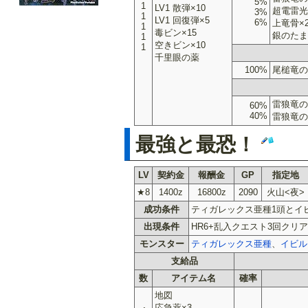
5%
1
LV1 散弾×10
超電雷光
3%
1
LV1 回復弾×5
6%
上竜骨×
1
毒ビン×15
銀のたま
1
空きビン×10
1
千里眼の薬
100%
尾槌竜の
雷狼竜の
60%
40%
雷狼竜の
最強と最恐！
LV
契約金
報酬金
GP
指定地
★8
1400z
16800z
2090
火山<夜>
成功条件
ティガレックス亜種1頭とイ
出現条件
HR6+乱入クエスト3回クリア
モンスター
ティガレックス亜種
、
イビル
支給品
数
アイテム名
確率
地図
応急薬×3