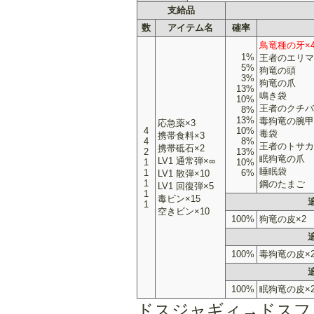
支給品
数
アイテム名
確率
鳥竜種の牙×
1%
王者のエリマ
5%
狗竜の頭
3%
狗竜の爪
13%
鳴き袋
10%
王者のクチバ
8%
13%
毒狗竜の腕甲
応急薬×3
4
10%
毒袋
携帯食料×3
4
8%
王者のトサカ
携帯砥石×2
2
13%
眠狗竜の爪
LV1 通常弾×∞
1
10%
睡眠袋
1
6%
LV1 散弾×10
1
鋼のたまご
LV1 回復弾×5
1
毒ビン×15
1
空きビン×10
100%
狗竜の皮×2
100%
毒狗竜の皮×
100%
眠狗竜の皮×
ドスジャギィ→ドスフ