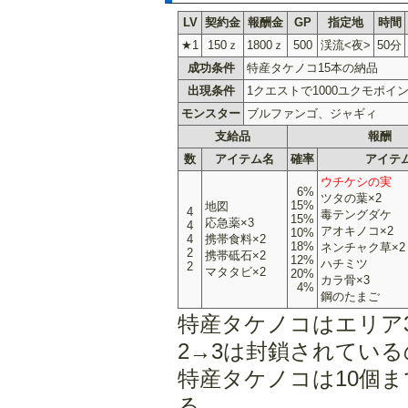
LV
契約金
報酬金
GP
指定地
時間
★1
150ｚ
1800ｚ
500
渓流<夜>
50分
成功条件
特産タケノコ15本の納品
出現条件
1クエストで1000ユクモポイ
モンスター
ブルファンゴ、ジャギィ
支給品
報酬
数
アイテム名
確率
アイテ
ウチケシの実
6%
ツタの葉×2
15%
地図
4
毒テングダケ
15%
応急薬×3
4
アオキノコ×2
10%
4
携帯食料×2
18%
ネンチャク草×2
2
携帯砥石×2
12%
ハチミツ
2
マタタビ×2
20%
カラ骨×3
4%
鋼のたまご
特産タケノコはエリア
2→3は封鎖されてい
特産タケノコは10個
る。