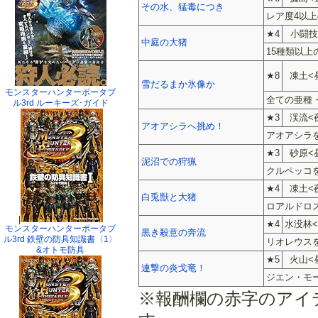
その水、猛毒につき
レア度4以上
★4
小闘技
中庭の大猪
15種類以
★8
凍土<
雪だるまか氷像か
モンスターハンターポータブ
全ての亜種
ル3rd ルーキーズ･ガイド
★3
渓流<
アオアシラへ挑め！
アオアシラ
★3
砂原<
泥沼での狩猟
クルペッコ
★4
凍土<
白兎獣と大猪
ロアルドロ
|
★4
水没林<
モンスターハンターポータブ
黒き殺意の奔流
ル3rd 鉄壁の防具知識書〈1〉
リオレウス
&オトモ防具
★5
火山<
連撃の炎戈竜！
ジエン・モ
※報酬欄の赤字のアイ