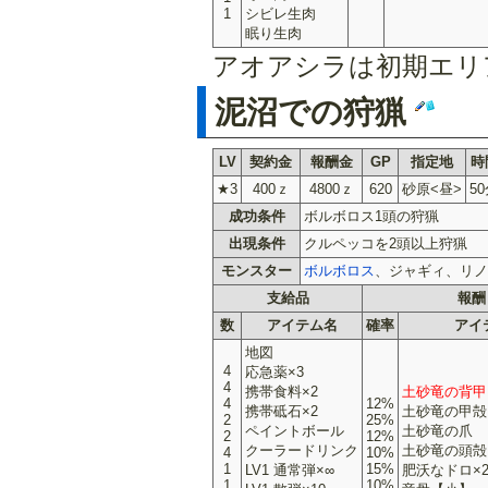
1
シビレ生肉
眠り生肉
アオアシラは初期エリア
泥沼での狩猟
LV
契約金
報酬金
GP
指定地
時
★3
400ｚ
4800ｚ
620
砂原<昼>
5
成功条件
ボルボロス1頭の狩猟
出現条件
クルペッコを2頭以上狩猟
モンスター
ボルボロス
、ジャギィ、リノ
支給品
報酬
数
アイテム名
確率
アイ
地図
4
応急薬×3
4
携帯食料×2
土砂竜の背甲
4
12%
携帯砥石×2
土砂竜の甲殻
2
25%
ペイントボール
土砂竜の爪
2
12%
クーラードリンク
土砂竜の頭殻
4
10%
1
15%
LV1 通常弾×∞
肥沃なドロ×
1
10%