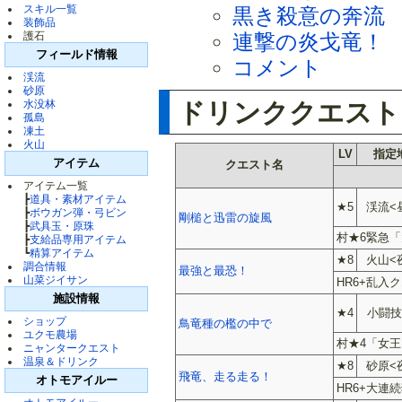
スキル一覧
黒き殺意の奔流
装飾品
護石
連撃の炎戈竜！
フィールド情報
コメント
渓流
砂原
ドリンククエス
水没林
孤島
凍土
火山
LV
指定
アイテム
クエスト名
アイテム一覧
┣
道具・素材アイテム
★5
渓流<
┣
ボウガン弾・弓ビン
剛槌と迅雷の旋風
┣
武具玉・原珠
村★6緊急「
┣
支給品専用アイテム
┗
精算アイテム
★8
火山<
調合情報
最強と最恐！
山菜ジイサン
HR6+乱入
施設情報
★4
小闘技
ショップ
鳥竜種の檻の中で
ユクモ農場
村★4「女
ニャンタークエスト
温泉＆ドリンク
★8
砂原<
飛竜、走る走る！
オトモアイルー
HR6+大連