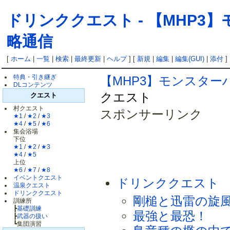
ドリンククエスト
-
【MHP3
略通信
[
ホーム
|
一覧
|
検索
|
最終更新
|
ヘルプ
] [
新規
|
編集
|
編集(GUI)
|
添付
]
特典・引き継ぎ
【MHP3】モンスター
DLコンテンツ
クエスト
クエスト
村クエスト
スポンサーリンク
★1
/
★2
/
★3
★4
/
★5
/
★6
集会浴場
下位
★1
/
★2
/
★3
★4
/
★5
上位
★6
/
★7
/
★8
イベントクエスト
ドリンククエスト
温泉クエスト
ドリンククエスト
剛槌と迅雷の旋
訓練所
┣
基礎訓練
最強と最恐！
┣
武器の扱い
┗集団演習