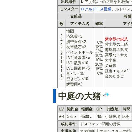
出現条件
レア度4以上の防具を10種類
モンスター
ロアルドロス亜種
、ルドロス
支給品
報酬
数
アイテム名
確率
アイ
地図
4
応急薬×3
紫水獣の鋭爪
4
携帯食料×2
8%
4
紫水獣の上鱗
18%
携帯砥石×2
2
海綿質の紫皮
23%
ペイントボール
2
高級なトサカ
10%
1
LV1 通常弾×∞
10%
大水袋
1
LV1 散弾×10
10%
尖竜骨
1
LV1 回復弾×5
15%
1
狂走エキス×2
6%
毒ビン×15
1
金のたまご
空きビン×10
2
解毒薬×2
中庭の大猪
LV
契約金
報酬金
GP
指定地
時間
★4
375ｚ
4500ｚ
795
小闘技場
50分
成功条件
ドスファンゴ2頭の狩猟
出現条件
15種類以上のモンスターの捕