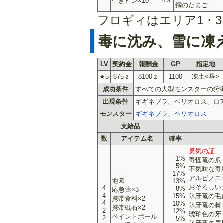
4%
空きビン×10
鋼のたまご
フロギィはエリア1・3
毒に沈み、雪に凍
LV
契約金
報酬金
GP
指定地
★5
675ｚ
8100ｚ
1100
凍土<昼>
成功条件
すべての大型モンスターの狩
出現条件
ギギネブラ、ベリオロス、ロ
モンスター
ギギネブラ
、
ベリオロス
支給品
数
アイテム名
確率
勇気の証
1%
毒怪竜の爪
5%
不気味な毒
17%
アルビノエ
地図
13%
おそろしい
4
8%
応急薬×3
4
15%
氷牙竜の毛
携帯食料×2
4
10%
氷牙竜の棘
携帯砥石×2
2
12%
琥珀色の牙
ペイントボール
2
5%
氷牙竜の尻