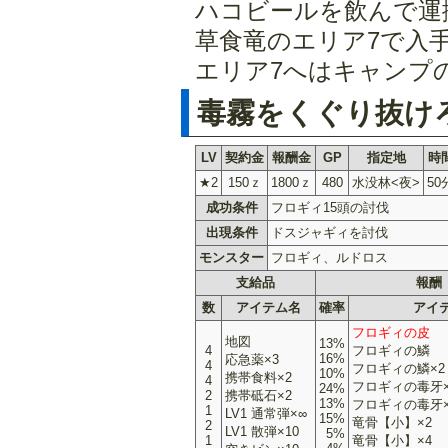
ハコビールを飲んで運
草食竜のエリア7で入
エリア7へはキャンプ
毒霧をくぐり抜け
LV
契約金
報酬金
GP
指定地
時
★2
150ｚ
1800ｚ
480
水没林<夜>
50
成功条件
フロギィ15頭の討伐
出現条件
ドスジャギィを討伐
モンスター
フロギィ、ルドロス
支給品
報酬
数
アイテム名
確率
アイ
フロギィの皮
地図
13%
4
フロギィの鱗
16%
応急薬×3
4
フロギィの鱗×2
10%
携帯食料×2
4
フロギィの毒牙×
24%
2
携帯砥石×2
13%
フロギィの毒牙×
1
LV1 通常弾×∞
15%
竜骨【小】×2
2
LV1 散弾×10
5%
1
竜骨【小】×4