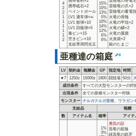
携帯食料×2
雷狼竜の帯電
4
15%
携帯砥石×2
雷狼竜の爪×2
2
10%
ペイントボール
雷狼竜の蓄電
2
13%
1
LV1 通常弾×∞
5%
火竜の骨髄
1
10%
LV1 散弾×10
火竜の甲殻×2
1
14%
LV1 回復弾×5
火竜の鱗×2
1
12%
毒ビン×15
火竜の翼膜
1
6%
空きビン×10
火炎袋×2
2
6%
支給専用閃光玉
銀のたまご
亜種達の箱庭
LV
契約金
報酬金
GP
指定地
時間
★7
1250z
15000z
1800
闘技場
50分
成功条件
すべての大型モンスターの狩
出現条件
全ての亜種モンスター狩猟
モンスター
ナルガクルガ亜種
、
ウラガン
支給品
報酬
数
アイテム名
確率
アイテ
勇気の証
1%
迅竜の延髄
3%
緑迅竜の鋭牙