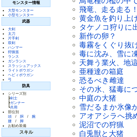
鳥竜種の檻の中
モンスター情報
飛竜、走る走る
大型モンスター
小型モンスター
黄金魚を釣り上
武器
タケノコ狩りに
大剣
太刀
新作の卵？
片手剣
双剣
毒霧をくぐり抜
ハンマー
狩猟笛
毒に沈み、雪に
ランス
天舞う業火、地
ガンランス
スラッシュアックス
亜種達の箱庭
ライトボウガン
ヘビィボウガン
恐るべき雌達
弓
防具
その水、猛毒に
シリーズ別
中庭の大猪
┣
剣士
┣
ガンナー
雪だるまか氷像
┗
共用
部位別
アオアシラへ挑
頭
/
胴
/
腕
腰
/
脚
泥沼での狩猟
お勧め装備
スキル
白兎獣と大猪