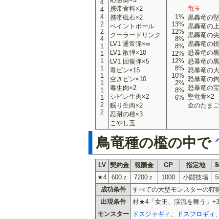
4
携帯食料×2
竜玉
4
4
1%
携帯砥石×2
黒轟竜の
2
13%
ペイントボール
黒轟竜の
2
12%
クーラードリンク
黒轟竜の尖
4
8%
LV1 通常弾×∞
黒轟竜の鋭
1
8%
LV1 散弾×10
恐暴竜の
1
12%
1
12%
LV1 回復弾×5
恐暴竜の
1
8%
毒ビン×15
恐暴竜の
1
10%
空きビン×10
恐暴竜の
1
2%
毒生肉×2
恐暴竜の
1
8%
シビレ生肉×2
堅竜骨×2
1
6%
2
眠り生肉×2
金のたま
2
忍耐の種×3
こやし玉
鳥竜種の檻の中で
LV
契約金
報酬金
GP
指定地
★4
600ｚ
7200ｚ
1000
小闘技場
成功条件
すべての大型モンスターの狩
出現条件
村★4「女王、渓流を舞う」+
モンスター
ドスジャギィ
、
ドスフロギィ