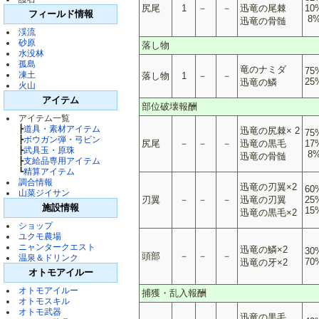
尻尾
1
－
－
迅竜の尾棘
10
フィールド情報
8
迅竜の骨髄
渓流
砂原
落し物
水没林
孤島
竜のナミダ
75
凍土
落し物
1
－
－
25
迅竜の鱗
火山
アイテム
部位破壊報酬
アイテム一覧
┣
道具・素材アイテム
迅竜の尻棘× 2
75
┣
ボウガン弾・弓ビン
尻尾
－
－
－
迅竜の黒毛
17
┣
武具玉・原珠
8
迅竜の骨髄
┣
支給品専用アイテム
┗
精算アイテム
調合情報
迅竜の刃翼×2
60
山菜ジイサン
刃翼
－
－
－
迅竜の刃翼
25
施設情報
15
迅竜の黒毛×2
ショップ
ユクモ農場
ニャンタークエスト
迅竜の鱗×2
30
頭部
－
－
－
温泉＆ドリンク
70
迅竜の牙×2
オトモアイルー
オトモアイルー
捕獲・乱入報酬
オトモスキル
オトモ武器
迅竜の黒毛