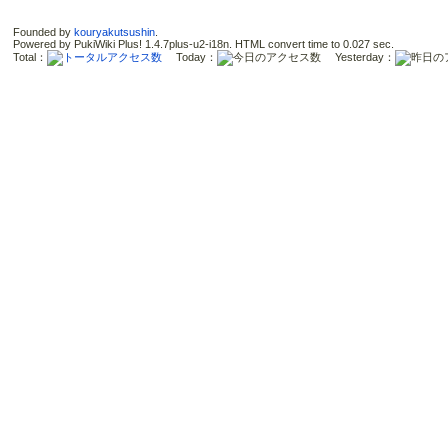
Founded by
kouryakutsushin
.
Powered by PukiWiki Plus! 1.4.7plus-u2-i18n. HTML convert time to 0.027 sec.
Total：
Today：
Yesterday：