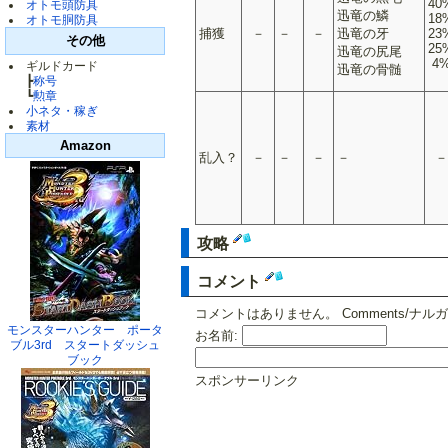
40
オトモ頭防具
迅竜の鱗
18
オトモ胴防具
捕獲
－
－
－
迅竜の牙
23
その他
25
迅竜の尻尾
4
ギルドカード
迅竜の骨髄
┣
称号
┗
勲章
小ネタ・稼ぎ
素材
Amazon
乱入？
－
－
－
－
－
攻略
コメント
コメントはありません。 Comments/ナル
モンスターハンター ポータ
お名前:
ブル3rd スタートダッシュ
ブック
スポンサーリンク