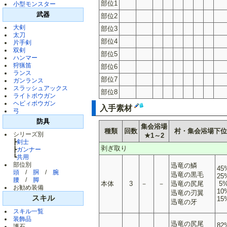
部位1
小型モンスター
武器
部位2
大剣
部位3
太刀
部位4
片手剣
双剣
部位5
ハンマー
狩猟笛
部位6
ランス
部位7
ガンランス
スラッシュアックス
部位8
ライトボウガン
ヘビィボウガン
入手素材
弓
防具
集会浴場
種類
回数
村・集会浴場下位
シリーズ別
★1～2
┣
剣士
剥ぎ取り
┣
ガンナー
┗
共用
部位別
迅竜の鱗
45
頭
/
胴
/
腕
迅竜の黒毛
25
腰
/
脚
本体
3
－
－
迅竜の尻尾
5
お勧め装備
10
迅竜の刃翼
スキル
15
迅竜の牙
スキル一覧
装飾品
迅竜の尻尾
82
護石