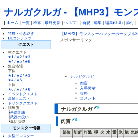
ナルガクルガ
-
【MHP3】モン
[
ホーム
|
一覧
|
検索
|
最終更新
|
ヘルプ
] [
新規
|
編集
|
編集(GUI)
|
添付
]
特典・引き継ぎ
【MHP3】モンスターハンターポータブル3
DLコンテンツ
スポンサーリンク
クエスト
村クエスト
★1
/
★2
/
★3
★4
/
★5
/
★6
集会浴場
下位
★1
/
★2
/
★3
ナルガクルガ
★4
/
★5
肉質
上位
入手素材
★6
/
★7
/
★8
攻略
イベントクエスト
コメント
温泉クエスト
ドリンククエスト
訓練所
ナルガクルガ
┣
基礎訓練
┣
武器の扱い
肉質
┗集団演習
モンスター情報
部位
切断
打撃
弾
火
水
雷
氷
龍
気
大型モンスター