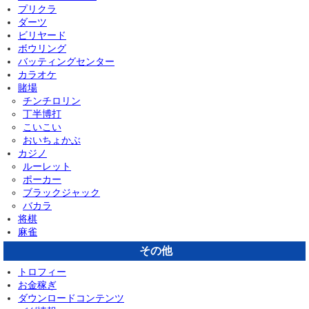
プリクラ
ダーツ
ビリヤード
ボウリング
バッティングセンター
カラオケ
賭場
チンチロリン
丁半博打
こいこい
おいちょかぶ
カジノ
ルーレット
ポーカー
ブラックジャック
バカラ
将棋
麻雀
その他
トロフィー
お金稼ぎ
ダウンロードコンテンツ