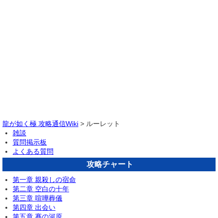
龍が如く極 攻略通信Wiki
> ルーレット
雑談
質問掲示板
よくある質問
攻略チャート
第一章 親殺しの宿命
第二章 空白の十年
第三章 喧嘩葬儀
第四章 出会い
第五章 賽の河原