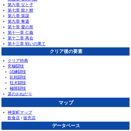
第六章 父と子
第七章 龍と鯉
第八章 策謀
第九章 奪還
第十章 愛の形
第十一章 仁義
第十二章 再会
第十三章 戦いの果て
クリア後の要素
クリア特典
究極闘技
試練闘技
乱戦闘技
狂犬闘技
極限闘技
遥のおねだり
マップ
神室町マップ
飲食店
/
販売店
データベース