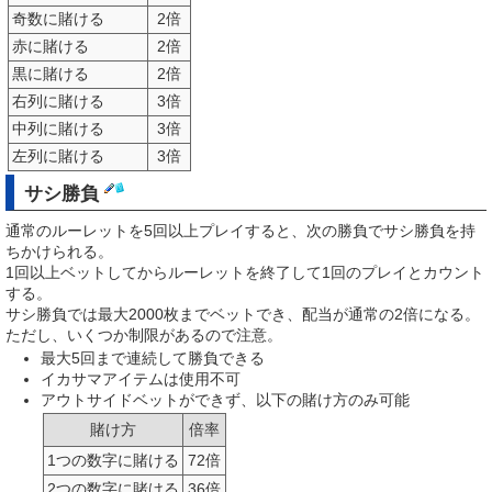
奇数に賭ける
2倍
赤に賭ける
2倍
黒に賭ける
2倍
右列に賭ける
3倍
中列に賭ける
3倍
左列に賭ける
3倍
サシ勝負
通常のルーレットを5回以上プレイすると、次の勝負でサシ勝負を持
ちかけられる。
1回以上ベットしてからルーレットを終了して1回のプレイとカウント
する。
サシ勝負では最大2000枚までベットでき、配当が通常の2倍になる。
ただし、いくつか制限があるので注意。
最大5回まで連続して勝負できる
イカサマアイテムは使用不可
アウトサイドベットができず、以下の賭け方のみ可能
賭け方
倍率
1つの数字に賭ける
72倍
2つの数字に賭ける
36倍