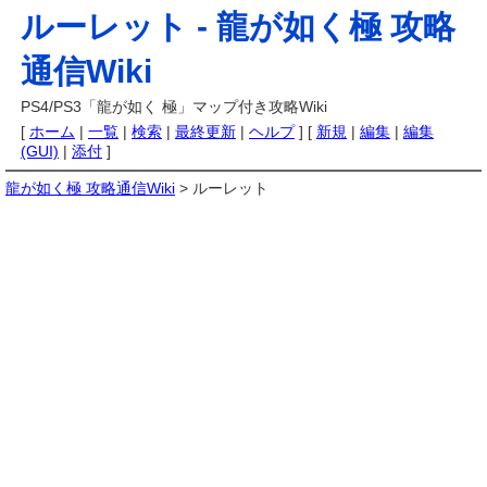
ルーレット -
龍が如く極 攻略
通信Wiki
PS4/PS3「龍が如く 極」マップ付き攻略Wiki
[
ホーム
|
一覧
|
検索
|
最終更新
|
ヘルプ
] [
新規
|
編集
|
編集
(GUI)
|
添付
]
龍が如く極 攻略通信Wiki
> ルーレット