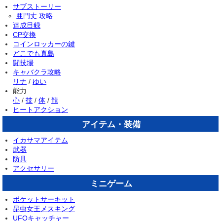
サブストーリー
亜門丈 攻略
達成目録
CP交換
コインロッカーの鍵
どこでも真島
闘技場
キャバクラ攻略
リナ
/
ゆい
能力
心
/
技
/
体
/
龍
ヒートアクション
アイテム・装備
イカサマアイテム
武器
防具
アクセサリー
ミニゲーム
ポケットサーキット
昆虫女王メスキング
UFOキャッチャー