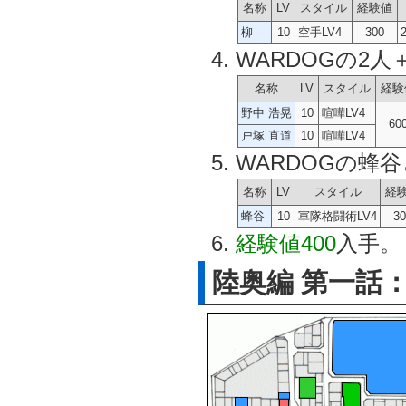
名称
LV
スタイル
経験値
柳
10
空手LV4
300
WARDOGの2
名称
LV
スタイル
経験
野中 浩晃
10
喧嘩LV4
60
戸塚 直道
10
喧嘩LV4
WARDOGの蜂
名称
LV
スタイル
経
蜂谷
10
軍隊格闘術LV4
30
経験値400
入手。
陸奥編 第一話