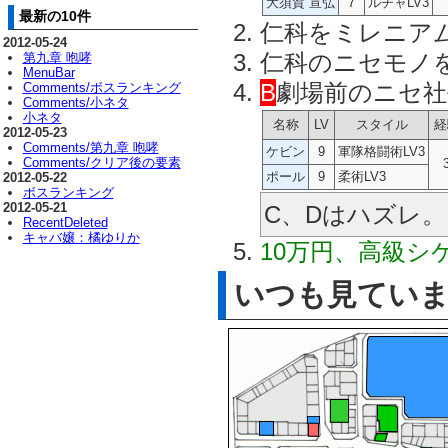
大須賀 宣弘
7
ルチャLV3
最新の10件
仁科をミレニア
2012-05-24
仁科のニセモノ
第九章 咆哮
MenuBar
B
劇場前のニセ社
Comments/ボスランキング
Comments/小ネタ
小ネタ
名称
LV
スタイル
経
2012-05-23
Comments/第九章 咆哮
ケビン
9
軍隊格闘術LV3
Comments/クリア後の要素
ポール
9
柔術LV3
2012-05-22
ボスランキング
2012-05-21
C、Dはハズレ。
RecentDeleted
キャバ嬢：橘ゆりか
10万円、高級シ
いつも見てい