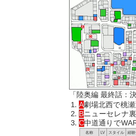
「陸奥編 最終話：
A
劇場北西で桃瀬
B
ニューセレナ
C
中道通りでWA
名称
LV
スタイル
経験