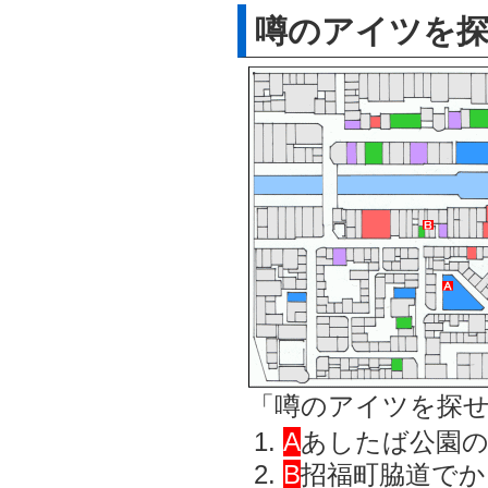
噂のアイツを探
「噂のアイツを探せ
A
あしたば公園
B
招福町脇道でか