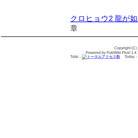
クロヒョウ2 龍が如
章
Copyright (C)
Powered by PukiWiki Plus! 1.4.
Total：
Today