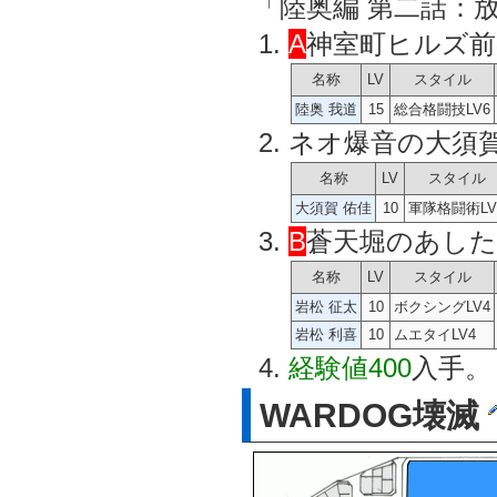
「陸奥編 第二話：
A
神室町ヒルズ前
名称
LV
スタイル
陸奥 我道
15
総合格闘技LV6
ネオ爆音の大須
名称
LV
スタイル
大須賀 佑佳
10
軍隊格闘術LV
B
蒼天堀のあした
名称
LV
スタイル
岩松 征太
10
ボクシングLV4
岩松 利喜
10
ムエタイLV4
経験値400
入手。
WARDOG壊滅