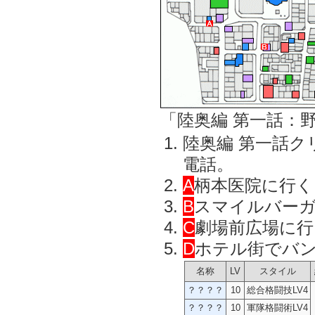
「陸奥編 第一話：
陸奥編 第一話
電話。
A
柄本医院に行く
B
スマイルバー
C
劇場前広場に行
D
ホテル街でバン
名称
LV
スタイル
？？？？
10
総合格闘技LV4
？？？？
10
軍隊格闘術LV4