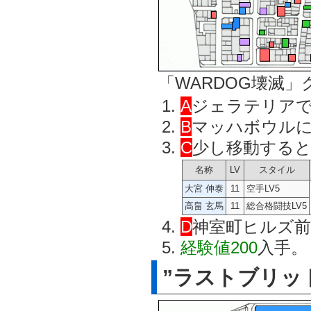
「WARDOG壊滅」
A
ジェラテリア
B
マッハボウル
C
少し移動すると
名称
LV
スタイル
大宮 伸泰
11
空手LV5
高畠 玄馬
11
総合格闘技LV5
D
神室町ヒルズ前
経験値200
入手。
”ラストブリット