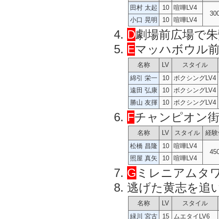
田村 太起
10
喧嘩LV4
30
小口 晃明
10
喧嘩LV4
D
劇場前広場で朱
E
マッハボウル前
名称
LV
スタイル
綿引 栄一
10
ボクシングLV4
遠田 弘康
10
ボクシングLV4
勝山 友揮
10
ボクシングLV4
F
チャンピオン街
名称
LV
スタイル
経験
松橋 昌隆
10
喧嘩LV4
45
照屋 真矢
10
喧嘩LV4
G
ミレニアムタ
逃げた黄志を追
名称
LV
スタイル
緑川 宮古
15
ムエタイLV6