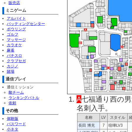
販売店
ミニゲーム
アルバイト
バッティングセンター
ボウリング
ゴルフ
マッサージ
カラオケ
麻雀
パチスロ
クラブセガ
カジノ
賭場
通信プレイ
通信ミッション
敵チーム
A
七福通り西の男
ランキングバトル
依頼
名刺入手。
その他
名称
LV
スタイル
体験版
パスワード
長田 博充
7
喧嘩LV3
小ネタ