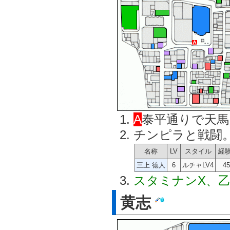
A
泰平通りで天馬
チンピラと戦闘
名称
LV
スタイル
経
三上 徳人
6
ルチャLV4
45
スタミナンX、乙
黄志