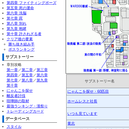
第四章 ファイティングポーズ
第五章 死の運命
第六章 洗脳
第七章 罠
第八章 別れ
第九章 咆哮
第十章 許されざる者
クリア後の要素
勝ち抜き組み手
ボスランキング
サブストーリー
章別攻略
第一章
／
第二章
／
第三章
第四章
／
第五章
／
第六章
第七章
／
第八章
／
第九章
サブストーリー名
第十章
にゃんこを探せ
にゃんこを探せ・60匹目
離反者討伐
喧嘩師の取材
ホームレスと社長
最強ランキング・漢祭り
トレーディングカード
いつも見ています
データベース
黄志
スタイル