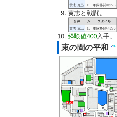
黄志 克己
15
軍隊格闘術LV6
黄志と戦闘。
名称
LV
スタイル
黄志 克己
15
軍隊格闘術LV6
経験値400
入手。
束の間の平和