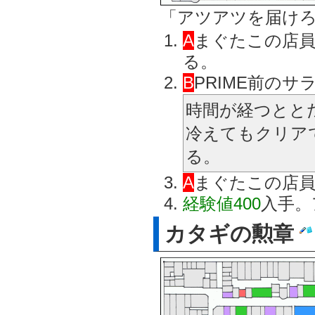
「アツアツを届け
A
まぐたこの店員
る。
B
PRIME前の
時間が経つとと
冷えてもクリア
る。
A
まぐたこの店
経験値400
入手。
カタギの勲章