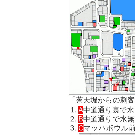
「蒼天堀からの刺客
A
中道通り裏で水
B
中道通りで水無
C
マッハボウル前