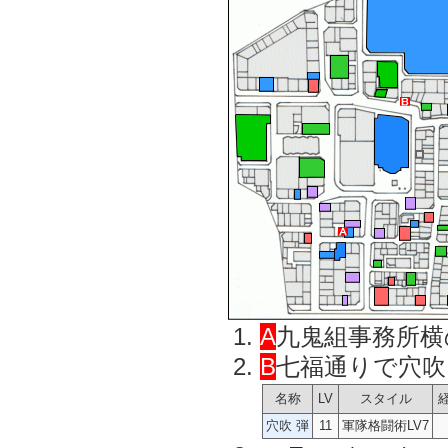
A
九鬼組事務所横
B
七福通りで穴吹
名称
LV
スタイル
穴吹 弾
11
軍隊格闘術LV7