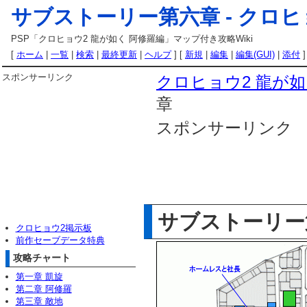
サブストーリー第六章 -
クロヒ
PSP「クロヒョウ2 龍が如く 阿修羅編」マップ付き攻略Wiki
[
ホーム
|
一覧
|
検索
|
最終更新
|
ヘルプ
] [
新規
|
編集
|
編集(GUI)
|
添付
]
スポンサーリンク
クロヒョウ2 龍が如
章
スポンサーリンク
サブストーリー
クロヒョウ2掲示板
前作セーブデータ特典
攻略チャート
第一章 凱旋
第二章 阿修羅
第三章 敵地