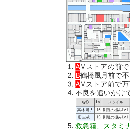
A
Mストアの前で
B
鶴橋風月前で不
A
Mストア前で万
不良を追いかけ
名称
LV
スタイル
高林 竜人
15
剛腕の極みLV1
筧 圭哉
15
剛腕の極みLV1
救急箱、スタミナ