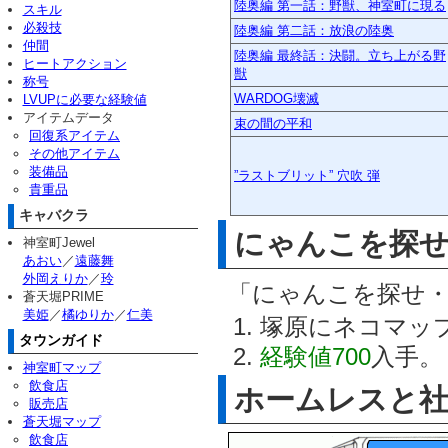
陸奥編 第一話：野獣、神室町に現る
スキル
必殺技
陸奥編 第二話：放浪の陸奥
仲間
陸奥編 最終話：決闘。立ち上がる野
ヒートアクション
獣
称号
WARDOG壊滅
LVUPに必要な経験値
アイテムデータ
束の間の平和
回復系アイテム
その他アイテム
装備品
”ラストブリット” 穴吹 弾
貴重品
キャバクラ
にゃんこを探せ
神室町Jewel
あおい
／
遠藤舞
外岡えりか
／
玲
「にゃんこを探せ・
蒼天堀PRIME
美姫
／
橘ゆりか
／
仁美
塚原にネコマッ
タウンガイド
経験値700
入手。
神室町マップ
飲食店
ホームレスと
販売店
蒼天堀マップ
飲食店