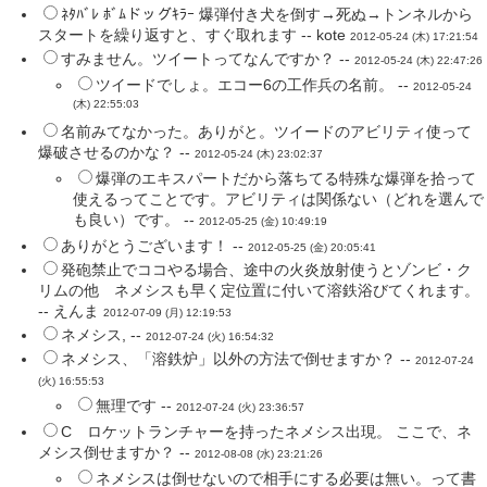
ﾈﾀﾊﾞﾚ ﾎﾞﾑドッグｷﾗｰ 爆弾付き犬を倒す→死ぬ→トンネルから
スタートを繰り返すと、すぐ取れます -- kote
2012-05-24 (木) 17:21:54
すみません。ツイートってなんですか？ --
2012-05-24 (木) 22:47:26
ツイードでしょ。エコー6の工作兵の名前。 --
2012-05-24
(木) 22:55:03
名前みてなかった。ありがと。ツイードのアビリティ使って
爆破させるのかな？ --
2012-05-24 (木) 23:02:37
爆弾のエキスパートだから落ちてる特殊な爆弾を拾って
使えるってことです。アビリティは関係ない（どれを選んで
も良い）です。 --
2012-05-25 (金) 10:49:19
ありがとうございます！ --
2012-05-25 (金) 20:05:41
発砲禁止でココやる場合、途中の火炎放射使うとゾンビ・ク
リムの他 ネメシスも早く定位置に付いて溶鉄浴びてくれます。
-- えんま
2012-07-09 (月) 12:19:53
ネメシス, --
2012-07-24 (火) 16:54:32
ネメシス、「溶鉄炉」以外の方法で倒せますか？ --
2012-07-24
(火) 16:55:53
無理です --
2012-07-24 (火) 23:36:57
C ロケットランチャーを持ったネメシス出現。 ここで、ネ
メシス倒せますか？ --
2012-08-08 (水) 23:21:26
ネメシスは倒せないので相手にする必要は無い。って書