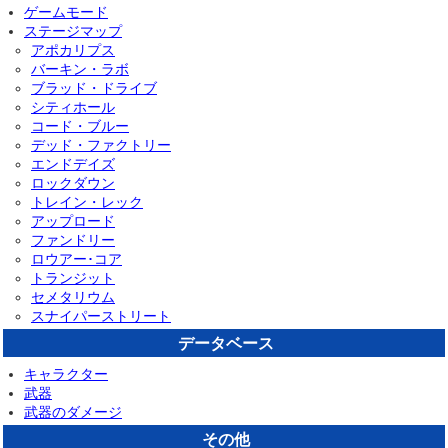
ゲームモード
ステージマップ
アポカリプス
バーキン・ラボ
ブラッド・ドライブ
シティホール
コード・ブルー
デッド・ファクトリー
エンドデイズ
ロックダウン
トレイン・レック
アップロード
ファンドリー
ロウアー･コア
トランジット
セメタリウム
スナイパーストリート
データベース
キャラクター
武器
武器のダメージ
その他