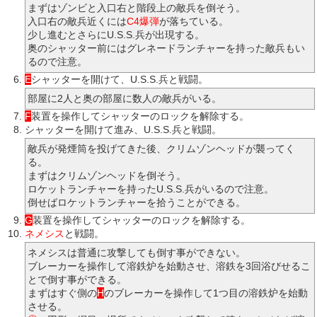
まずはゾンビと入口右と階段上の敵兵を倒そう。
入口右の敵兵近くには
C4爆弾
が落ちている。
少し進むとさらにU.S.S.兵が出現する。
奥のシャッター前にはグレネードランチャーを持った敵兵もい
るので注意。
E
シャッターを開けて、U.S.S.兵と戦闘。
部屋に2人と奥の部屋に数人の敵兵がいる。
F
装置を操作してシャッターのロックを解除する。
シャッターを開けて進み、U.S.S.兵と戦闘。
敵兵が発煙筒を投げてきた後、クリムゾンヘッドが襲ってく
る。
まずはクリムゾンヘッドを倒そう。
ロケットランチャーを持ったU.S.S.兵がいるので注意。
倒せばロケットランチャーを拾うことができる。
G
装置を操作してシャッターのロックを解除する。
ネメシス
と戦闘。
ネメシスは普通に攻撃しても倒す事ができない。
ブレーカーを操作して溶鉄炉を始動させ、溶鉄を3回浴びせるこ
とで倒す事ができる。
まずはすぐ側の
H
のブレーカーを操作して1つ目の溶鉄炉を始動
させる。