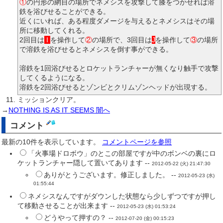
①
の円形の網目の場所でネメシスを攻撃して膝をつかせれば溶
鉄を浴びせることができる。
近くにいれば、ある程度ダメージを与えるとネメシスはその場
所に移動してくれる。
2回目は
I
を操作して
②
の場所で、3回目は
J
を操作して
③
の場所
で溶鉄を浴びせるとネメシスを倒す事ができる。
溶鉄を1回浴びせるとロケットランチャーが無くなり触手で攻撃
してくるようになる。
溶鉄を2回浴びせるとゾンビとクリムゾンヘッドが出現する。
ミッションクリア。
→
NOTHING IS AS IT SEEMS 闇へ
コメント
最新の10件を表示しています。
コメントページを参照
「火事場ドロボウ」のとこの部屋ですが中のボンベの裏にロ
ケットランチャー隠して置いてあります --
2012-05-22 (火) 21:47:30
ありがとうございます。修正しました。 --
2012-05-23 (水)
01:55:44
ネメシスなんですがダウンした状態なら少しずつですが押し
て移動させることが出来ます --
2012-05-23 (水) 01:53:24
どうやって押すの？ --
2012-07-20 (金) 00:15:23