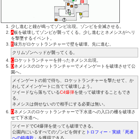
少し進むと鐘が鳴ってゾンビ出現。ゾンビを全滅させる。
A
板を破壊してゾンビが襲ってくる。少し進むとネメシスがヘリ
を撃墜するイベント。
B
味方がロケットランチャーで壁を破壊。先に進む。
クリムゾンヘッドが襲ってくる。
C
ロケットランチャーを持ったネメシス出現。
D
ネメシスのロケットランチャーでメインゲートを破壊させて公
園へ。
メインゲートの前で待ち、ロケットランチャーを撃たせて、か
わしてメインゲートに当てて破壊しよう。
ツイードなら落ちている
C4爆弾
を使って破壊することもでき
る。
ネメシスは倒せないので相手にする必要は無い。
D
ネメシスのロケットランチャーで下水道への入口の柵を破壊さ
せて下水道へ。
ツイードでC4爆弾を使っても破壊できる。
公園内にいるすべてのゾンビを倒すと
トロフィー・実績「死者
への鎮魂歌」
を獲得できる。