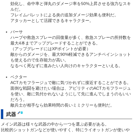
効化し、命中率と弾丸のダメージ率を50%上昇させる強力なスキ
ルだ。
フレイムバレットによる炎の追加ダメージ効果も便利だ。
アタッカーとして活躍できるキャラクター。
バーサ
ハーブや救急スプレーの回復量が多く、救急スプレーの所持数を
最大4本までアップグレードすることができる。
（アップグレードにはXPポイントが必要）
敵からのダメージを、最大90%軽減できるアンチペインショット
も使えるので生存能力が高い。
なるべく死なずに進みたい人向けのキャラクターといえる。
ベクター
ACTカモフラージュで敵に気づかれずに接近することができる。
面倒な戦闘を避けたい場合は、アビリティのACTカモフラージュ
を使い、敵に気付かれないようにして先に進んでしまうのもいい
だろう。
敵兵士が相手なら効果時間の長いミミクリーも便利だ。
武器
メイン武器は様々な武器の中から一つを選ぶ必要がある。
比較的ショットガンなどが使いやすく、特にライオットガンが使いや