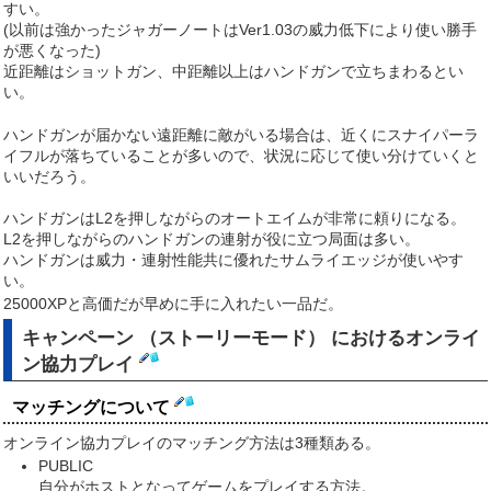
すい。
(以前は強かったジャガーノートはVer1.03の威力低下により使い勝手
が悪くなった)
近距離はショットガン、中距離以上はハンドガンで立ちまわるとい
い。
ハンドガンが届かない遠距離に敵がいる場合は、近くにスナイパーラ
イフルが落ちていることが多いので、状況に応じて使い分けていくと
いいだろう。
ハンドガンはL2を押しながらのオートエイムが非常に頼りになる。
L2を押しながらのハンドガンの連射が役に立つ局面は多い。
ハンドガンは威力・連射性能共に優れたサムライエッジが使いやす
い。
25000XPと高価だが早めに手に入れたい一品だ。
キャンペーン （ストーリーモード） におけるオンライ
ン協力プレイ
マッチングについて
オンライン協力プレイのマッチング方法は3種類ある。
PUBLIC
自分がホストとなってゲームをプレイする方法。