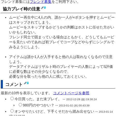
フレンド募集には
フレンド募集
をご利用下さい。
協力プレイ時の注意
ムービー再生中に4人の内、誰か一人が×ボタンを押すとムービー
はスキップされてしまう。
ムービーをスキップするかどうかの判断はホストに任せた方がい
いかもしれない。
フレンド同士で固まっている場合はともかく、どうしてもムービ
ーを見たいのであれば初プレイでコープなどやらずにシングルで
みるようにしよう。
アイテムは誰か1人が入手すると他の人は取れなくなるので注意
しよう。
データアイテムはリザルト時のプレイヤーの人数によってS評価
に必要な数はその分少なくなるので、
必要な分を取ったら他の人に残しておくといい。
コメント
最新の10件を表示しています。
コメントページを参照
今日買った。まだ未プレイ。 --
2012-12-28 (金) 19:36:24
980円のやつかい？ --
2013-01-02 (水) 00:43:39
オンやりたいけど、下手くそだから踏み出せない --
2013-01-14