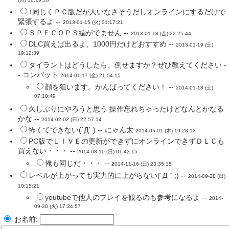
(月) 12:19:18
↑同じくＰＣ版だが人いなさそうだしオンラインにするだけで
緊張するよ --
2013-01-15 (火) 01:17:21
ＳＰＥＣＯＰＳ編がでません --
2013-01-18 (金) 22:25:44
DLC買えば出るよ、1000円だけどおすすめ --
2013-01-19 (土)
19:12:39
タイラントはどうしたら、倒せますか？ぜひ教えてください -
- コンバット
2014-01-17 (金) 21:54:15
顔を狙います。がんばってください！ --
2014-01-18 (土)
07:10:49
久しぶりにやろうと思う 操作忘れちゃったけどなんとかなる
かな --
2014-02-02 (日) 22:57:14
怖くてできない(´Д` ) -- にゃん太
2014-05-01 (木) 19:28:13
PC版でＬＩＶＥの更新ができずにオンラインできずＤＬＣも
買えない・・・ --
2014-08-10 (日) 01:43:15
俺も同じだ・・・ --
2014-11-16 (日) 23:35:15
レベルが上がっても実力的に上がらない(´Д｀;) --
2014-09-28 (日)
10:15:21
youtubeで他人のプレイを観るのも参考になるよ --
2014-
09-30 (火) 17:34:57
お名前: