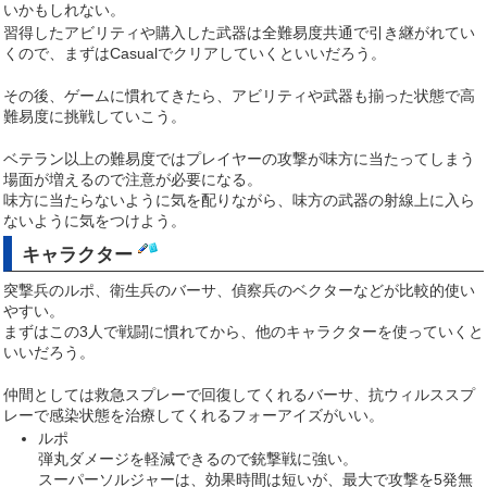
いかもしれない。
習得したアビリティや購入した武器は全難易度共通で引き継がれてい
くので、まずはCasualでクリアしていくといいだろう。
その後、ゲームに慣れてきたら、アビリティや武器も揃った状態で高
難易度に挑戦していこう。
ベテラン以上の難易度ではプレイヤーの攻撃が味方に当たってしまう
場面が増えるので注意が必要になる。
味方に当たらないように気を配りながら、味方の武器の射線上に入ら
ないように気をつけよう。
キャラクター
突撃兵のルポ、衛生兵のバーサ、偵察兵のベクターなどが比較的使い
やすい。
まずはこの3人で戦闘に慣れてから、他のキャラクターを使っていくと
いいだろう。
仲間としては救急スプレーで回復してくれるバーサ、抗ウィルススプ
レーで感染状態を治療してくれるフォーアイズがいい。
ルポ
弾丸ダメージを軽減できるので銃撃戦に強い。
スーパーソルジャーは、効果時間は短いが、最大で攻撃を5発無