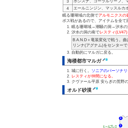
ホシスナ、コーラルリーフ、
3
エールニンジン、マッスルカ
4
眠る珊瑚域の北側で
アルモニクスの
ボス戦があるので、アイテムを全て
眠る珊瑚域→潮騒の洞→汐水の
汐水の洞の南で
レスティ(LV47)
B.A.N.D＋竜装変化で戦う
リンナ(アグナム)をセンター
自動的にマルガに戻る。
海楼都市マルガ
城に行く。
ソニアのパーソナリ
レスティが仲間になる。
クヴァール平原 安らぎの荒野
オルド砂漠