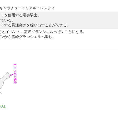
キャラチュートリアル：レスティ
ートを使用する竜奏騎士。
でている。
ットする貫通突きを繰り出すことができる。
くとイベント。霊峰グランシエルへ行くことになる。
デンから霊峰グランシエルへ進む。