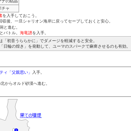
マナの結晶
ボチャ
書
を入手しておこう。
回収後、一旦シャリオン海岸に戻ってセーブしておくと安心。
洞と進む。
とバトル。
海竜譜
を入手。
。曲は「初音うららかに」でダメージを軽減すると安全。
で「日輪の煌き」を発動して、ユーマのスパークで麻痺させるのも有効。
ティ「父親思い」
入手。
の北からオルド砂漠へ進む。