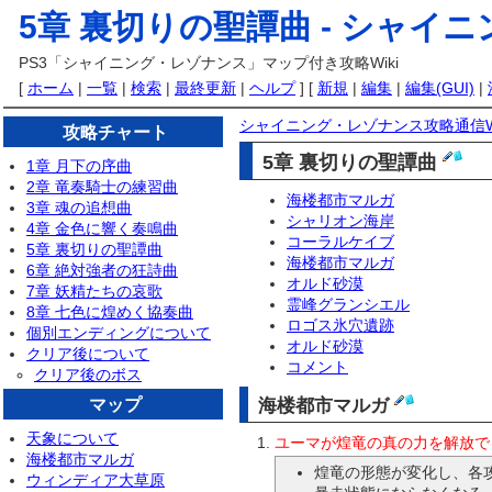
5章 裏切りの聖譚曲 -
シャイニン
PS3「シャイニング・レゾナンス」マップ付き攻略Wiki
[
ホーム
|
一覧
|
検索
|
最終更新
|
ヘルプ
] [
新規
|
編集
|
編集(GUI)
|
シャイニング・レゾナンス攻略通信Wi
攻略チャート
5章 裏切りの聖譚曲
1章 月下の序曲
2章 竜奏騎士の練習曲
海楼都市マルガ
3章 魂の追想曲
シャリオン海岸
4章 金色に響く奏鳴曲
コーラルケイブ
5章 裏切りの聖譚曲
海楼都市マルガ
6章 絶対強者の狂詩曲
オルド砂漠
7章 妖精たちの哀歌
霊峰グランシエル
8章 七色に煌めく協奏曲
ロゴス氷穴遺跡
個別エンディングについて
オルド砂漠
クリア後について
コメント
クリア後のボス
海楼都市マルガ
マップ
天象について
ユーマが煌竜の真の力を解放で
海楼都市マルガ
煌竜の形態が変化し、各
ウィンディア大草原