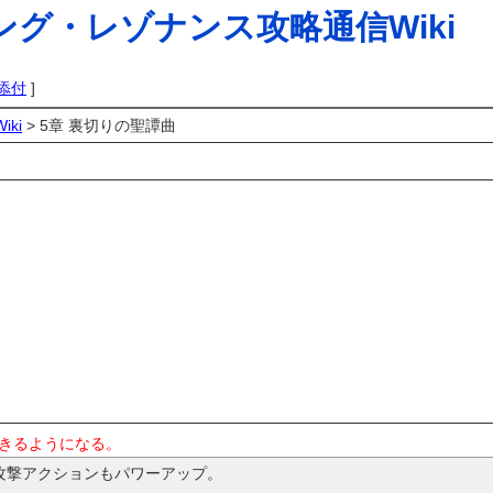
グ・レゾナンス攻略通信Wiki
添付
]
ki
> 5章 裏切りの聖譚曲
きるようになる。
攻撃アクションもパワーアップ。