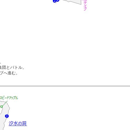
。
集団とバトル。
ブへ進む。