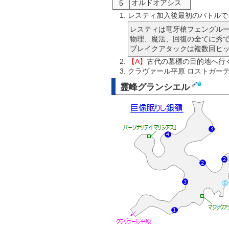
オルドオアシス
5
レスティ加入後最初のバトルで
レスティは竜牙槍フェングル
物理、魔法、回復の全てに秀
ブレイクアタックは複数回ヒ
【A】
古代の墓標の目的地へ行
クラヴァール平原 ロストガー
霊峰グランシエル