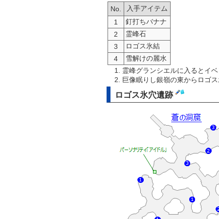
入手アイテム
No.
釘打ちバナナ
1
霊峰石
2
ロゴス氷結
3
雪解けの麗水
4
霊峰グランシエルに入るとイベ
巨像眠りし銀嶺の東からロゴス
ロゴス氷穴遺跡