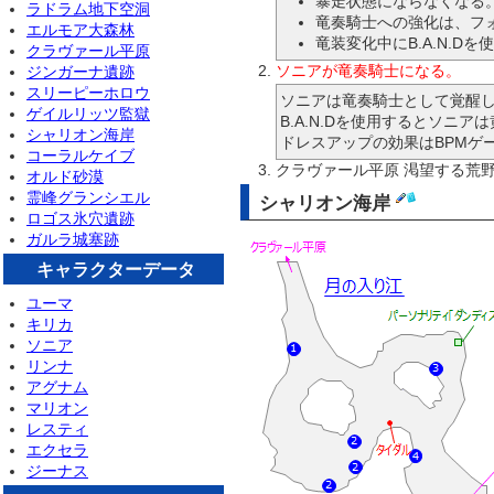
暴走状態にならなくなる
ラドラム地下空洞
竜奏騎士への強化は、フ
エルモア大森林
竜装変化中にB.A.N.
クラヴァール平原
ソニアが竜奏騎士になる。
ジンガーナ遺跡
スリーピーホロウ
ソニアは竜奏騎士として覚醒した
ゲイルリッツ監獄
B.A.N.Dを使用するとソニ
シャリオン海岸
ドレスアップの効果はBPMゲ
コーラルケイブ
クラヴァール平原 渇望する荒
オルド砂漠
霊峰グランシエル
シャリオン海岸
ロゴス氷穴遺跡
ガルラ城塞跡
キャラクターデータ
ユーマ
キリカ
ソニア
リンナ
アグナム
マリオン
レスティ
エクセラ
ジーナス