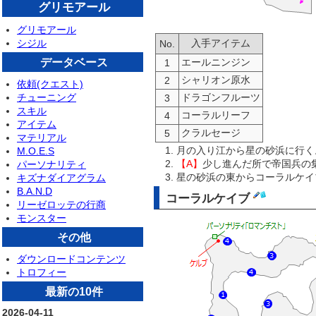
グリモアール
グリモアール
入手アイテム
シジル
No.
データベース
エールニンジン
1
シャリオン原水
2
依頼(クエスト)
ドラゴンフルーツ
チューニング
3
スキル
コーラルリーフ
4
アイテム
クラルセージ
5
マテリアル
月の入り江から星の砂浜に行く
M.O.E.S
【A】
少し進んだ所で帝国兵の
パーソナリティ
星の砂浜の東からコーラルケイ
キズナダイアグラム
B.A.N.D
コーラルケイブ
リーゼロッテの行商
モンスター
その他
ダウンロードコンテンツ
トロフィー
最新の10件
2026-04-11