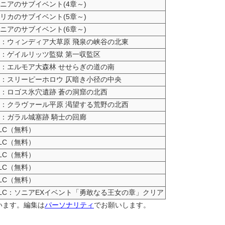
ニアのサブイベント(4章～)
リカのサブイベント(5章～)
ニアのサブイベント(6章～)
：ウィンディア大草原 飛泉の峡谷の北東
：ゲイルリッツ監獄 第一収監区
：エルモア大森林 せせらぎの道の南
：スリーピーホロウ 仄暗き小径の中央
：ロゴス氷穴遺跡 蒼の洞窟の北西
：クラヴァール平原 渇望する荒野の北西
：ガラル城塞跡 騎士の回廊
LC（無料）
LC（無料）
LC（無料）
LC（無料）
LC（無料）
LC：ソニアEXイベント「勇敢なる王女の章」クリア
しています。編集は
パーソナリティ
でお願いします。