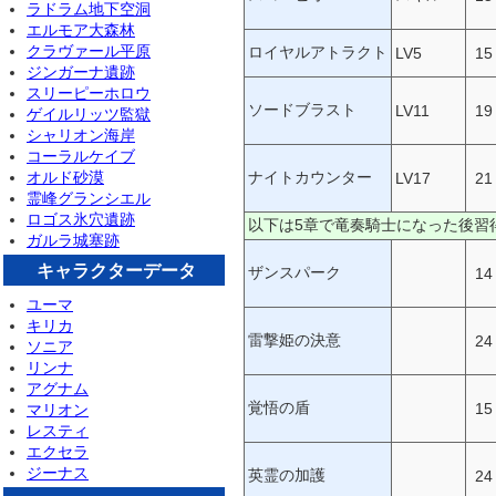
ラドラム地下空洞
エルモア大森林
クラヴァール平原
ロイヤルアトラクト
LV5
15
ジンガーナ遺跡
スリーピーホロウ
ソードブラスト
LV11
19
ゲイルリッツ監獄
シャリオン海岸
コーラルケイブ
ナイトカウンター
オルド砂漠
LV17
21
霊峰グランシエル
ロゴス氷穴遺跡
以下は5章で竜奏騎士になった後習
ガルラ城塞跡
キャラクターデータ
ザンスパーク
14
ユーマ
キリカ
雷撃姫の決意
24
ソニア
リンナ
アグナム
覚悟の盾
15
マリオン
レスティ
エクセラ
ジーナス
英霊の加護
24