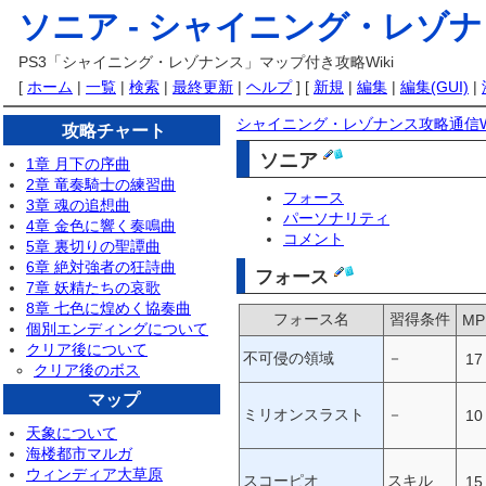
ソニア -
シャイニング・レゾナン
PS3「シャイニング・レゾナンス」マップ付き攻略Wiki
[
ホーム
|
一覧
|
検索
|
最終更新
|
ヘルプ
] [
新規
|
編集
|
編集(GUI)
|
シャイニング・レゾナンス攻略通信Wi
攻略チャート
ソニア
1章 月下の序曲
2章 竜奏騎士の練習曲
フォース
3章 魂の追想曲
パーソナリティ
4章 金色に響く奏鳴曲
コメント
5章 裏切りの聖譚曲
6章 絶対強者の狂詩曲
フォース
7章 妖精たちの哀歌
8章 七色に煌めく協奏曲
フォース名
習得条件
MP
個別エンディングについて
クリア後について
不可侵の領域
－
17
クリア後のボス
マップ
ミリオンスラスト
－
10
天象について
海楼都市マルガ
ウィンディア大草原
スコーピオ
スキル
15