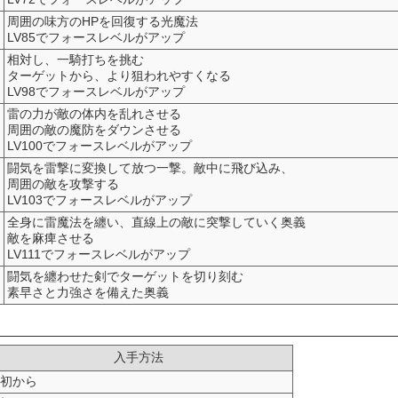
周囲の味方のHPを回復する光魔法
LV85でフォースレベルがアップ
相対し、一騎打ちを挑む
ターゲットから、より狙われやすくなる
LV98でフォースレベルがアップ
雷の力が敵の体内を乱れさせる
周囲の敵の魔防をダウンさせる
LV100でフォースレベルがアップ
闘気を雷撃に変換して放つ一撃。敵中に飛び込み、
周囲の敵を攻撃する
LV103でフォースレベルがアップ
全身に雷魔法を纏い、直線上の敵に突撃していく奥義
敵を麻痺させる
LV111でフォースレベルがアップ
闘気を纏わせた剣でターゲットを切り刻む
素早さと力強さを備えた奥義
入手方法
初から