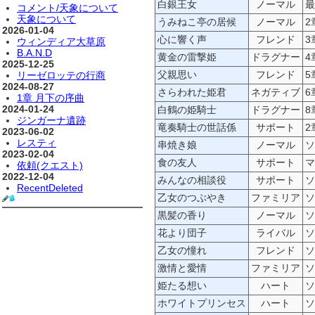
白銀王女
ノーマル
最
コメント/天象について
天象について
うみねこ亭の居候
ノーマル
2
2026-01-04
心に響く声
フレンド
3
ウィンディア大草原
B.A.N.D
黄金の雷撃姫
ドラグナー
4
2025-12-25
父親思い
フレンド
5
リーゼロッテの行商
2024-08-27
さらわれた姫君
ネガティブ
6
1章 月下の序曲
2024-01-24
白鶴の姫騎士
ドラグナー
8
ジンガーナ遺跡
竜奏騎士の世話係
サポート
2
2023-06-02
レスティ
串焼き娘
ノーマル
ソ
2023-02-04
食の友人
サポート
マ
依頼(クエスト)
2022-12-04
みんなの相談役
サポート
ソ
RecentDeleted
乙女のつぶやき
ファミリア
ソ
黒髪の香り
ノーマル
ソ
花より団子
ライバル
ソ
乙女の憧れ
フレンド
ソ
激情と愛情
ファミリア
ソ
姫たる想い
ハート
ソ
ホワイトプリンセス
ハート
ソ