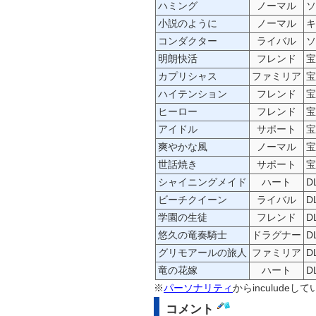
ハミング
ノーマル
ソ
小説のように
ノーマル
キ
コンダクター
ライバル
ソ
明朗快活
フレンド
宝
カプリシャス
ファミリア
宝
ハイテンション
フレンド
宝
ヒーロー
フレンド
宝
アイドル
サポート
宝
爽やかな風
ノーマル
宝
世話焼き
サポート
宝
シャイニングメイド
ハート
D
ビーチクイーン
ライバル
D
学園の生徒
フレンド
D
悠久の竜奏騎士
ドラグナー
D
グリモアールの旅人
ファミリア
D
竜の花嫁
ハート
D
※
パーソナリティ
からinculude
コメント