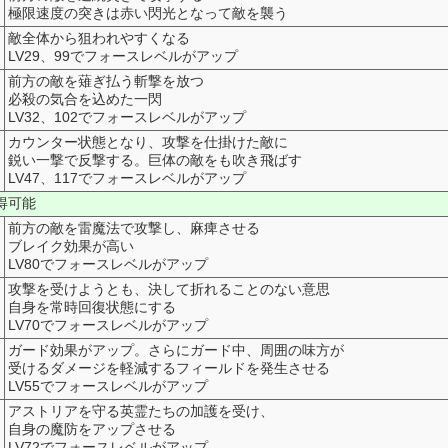
極限速度の突きは赤い閃光となって敵を襲う
敵全体から狙われやすくなる
LV29、99でフォースレベルがアップ
前方の敵を薙ぎ払う斬撃を放つ
必殺の気合を込めた一閃
LV32、102でフォースレベルがアップ
カウンター状態となり、攻撃を仕掛けた敵に
鋭い一撃で反撃する。巨体の敵をも吹き飛ばす
LV47、117でフォースレベルがアップ
得可能
前方の敵を雷魔法で攻撃し、麻痺させる
ブレイク効果が高い
LV80でフォースレベルがアップ
攻撃を受けようとも、決して折れることのない意思
自身を常時回復状態にする
LV70でフォースレベルがアップ
ガード効果がアップ。さらにガード中、周囲の味方が
受けるダメージを軽減するフィールドを発生させる
LV55でフォースレベルがアップ
アストリアを守る英霊たちの加護を受け、
自身の魔防をアップさせる
LV72でフォースレベルがアップ