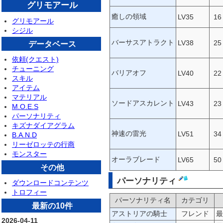
グリモアール
癒しの領域
LV35
16
グリモアール
シジル
バーサスアトラクト
LV38
25
データベース
依頼(クエスト)
チューニング
バリアオフ
LV40
22
スキル
アイテム
マテリアル
ソードアスカレント
LV43
23
M.O.E.S
パーソナリティ
キズナダイアグラム
神速の雷光
LV51
34
B.A.N.D
リーゼロッテの行商
モンスター
オーラブレード
LV65
50
その他
パーソナリティ
ダウンロードコンテンツ
トロフィー
パーソナリティ名
カテゴリ
最新の10件
アストリアの騎士
フレンド
最
2026-04-11