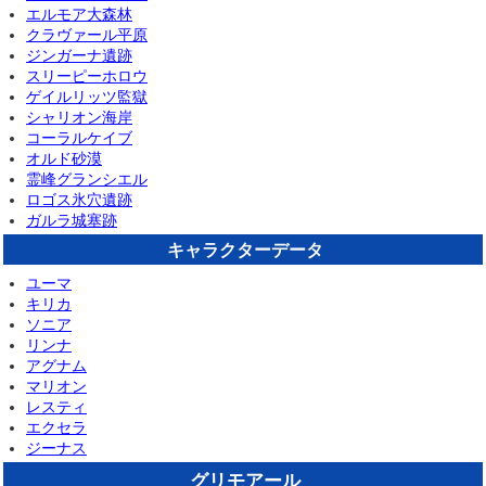
エルモア大森林
クラヴァール平原
ジンガーナ遺跡
スリーピーホロウ
ゲイルリッツ監獄
シャリオン海岸
コーラルケイブ
オルド砂漠
霊峰グランシエル
ロゴス氷穴遺跡
ガルラ城塞跡
キャラクターデータ
ユーマ
キリカ
ソニア
リンナ
アグナム
マリオン
レスティ
エクセラ
ジーナス
グリモアール