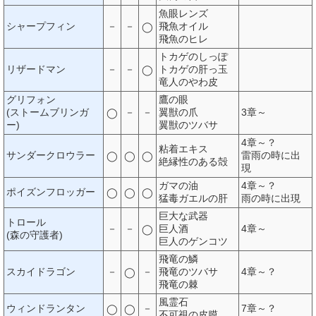
魚眼レンズ
シャープフィン
－
－
飛魚オイル
◯
飛魚のヒレ
トカゲのしっぽ
リザードマン
－
－
トカゲの肝っ玉
◯
竜人のやわ皮
グリフォン
鷹の眼
(ストームブリンガ
－
－
翼獣の爪
3章～
◯
ー)
翼獣のツバサ
4章～？
粘着エキス
サンダークロウラー
雷雨の時に出
◯
◯
◯
絶縁性のある殻
現
ガマの油
4章～？
ポイズンフロッガー
◯
◯
◯
猛毒ガエルの肝
雨の時に出現
巨大な武器
トロール
－
－
巨人酒
4章～
◯
(森の守護者)
巨人のゲンコツ
飛竜の鱗
スカイドラゴン
－
－
飛竜のツバサ
4章～？
◯
飛竜の棘
風霊石
ウィンドランタン
－
7章～？
◯
◯
不可視の皮膜