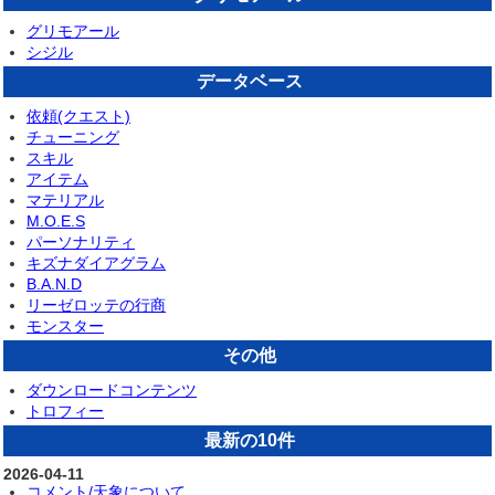
グリモアール
シジル
データベース
依頼(クエスト)
チューニング
スキル
アイテム
マテリアル
M.O.E.S
パーソナリティ
キズナダイアグラム
B.A.N.D
リーゼロッテの行商
モンスター
その他
ダウンロードコンテンツ
トロフィー
最新の10件
2026-04-11
コメント/天象について