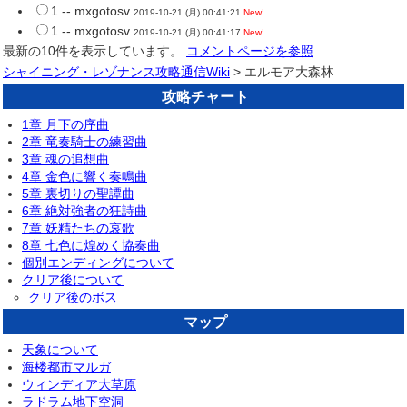
1 -- mxgotosv
2019-10-21 (月) 00:41:21
New!
1 -- mxgotosv
2019-10-21 (月) 00:41:17
New!
最新の10件を表示しています。
コメントページを参照
シャイニング・レゾナンス攻略通信Wiki
> エルモア大森林
攻略チャート
1章 月下の序曲
2章 竜奏騎士の練習曲
3章 魂の追想曲
4章 金色に響く奏鳴曲
5章 裏切りの聖譚曲
6章 絶対強者の狂詩曲
7章 妖精たちの哀歌
8章 七色に煌めく協奏曲
個別エンディングについて
クリア後について
クリア後のボス
マップ
天象について
海楼都市マルガ
ウィンディア大草原
ラドラム地下空洞