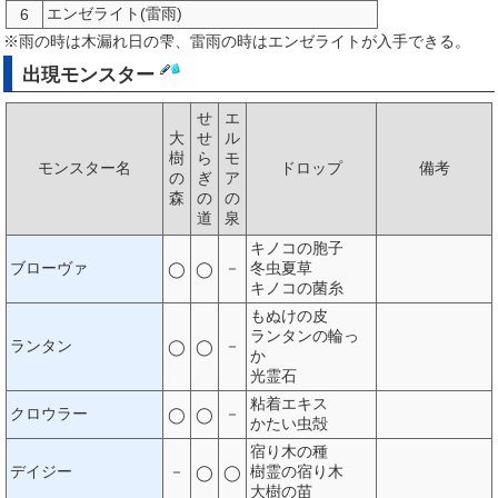
エンゼライト(雷雨)
6
※雨の時は木漏れ日の雫、雷雨の時はエンゼライトが入手できる。
出現モンスター
せ
エ
大
せ
ル
樹
ら
モ
モンスター名
ドロップ
備考
の
ぎ
ア
森
の
の
道
泉
キノコの胞子
ブローヴァ
－
冬虫夏草
◯
◯
キノコの菌糸
もぬけの皮
ランタンの輪っ
ランタン
－
◯
◯
か
光霊石
粘着エキス
クロウラー
－
◯
◯
かたい虫殻
宿り木の種
デイジー
－
樹霊の宿り木
◯
◯
大樹の苗