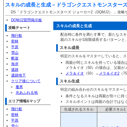
スキルの成長と生成－
ドラゴンクエストモンスターズ
DS「ドラゴンクエストモンスターズ ジョーカー2（DQMJ2） 」攻略
DQMJ2質問掲示板
スキルの成長と生成
攻略チャート
配合時に条件を満たす事で、新たなスキ
飛行船
親のスキルが1段階成長するパターンと
密林
平原
スキル成長
雪山
特定のスキルをマスターしていると、ス
断崖
両親が同じスキルを持っている場合
海岸
メラ＆イオ（50）の場合は、父親がメ
遺跡
メラ＆イオ
（50）→
メラ＆イオ2
（7
遺跡地下
クリア後について
スキル生成
魔界
特定の組み合わせのスキルをマスターし
光あふれる地
条件となるスキルは両親が別々に持
エリア情報&マップ
スキルポイントは両親の合計ではな
飛行船
生成されるスキル
必要スキル1
密林
平原
雪山