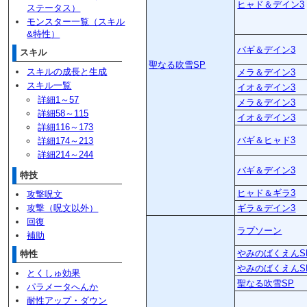
ヒャド＆デイン3
ステータス）
モンスター一覧（スキル
&特性）
バギ＆デイン3
スキル
聖なる吹雪SP
スキルの成長と生成
メラ＆デイン3
スキル一覧
イオ＆デイン3
詳細1～57
メラ＆デイン3
詳細58～115
イオ＆デイン3
詳細116～173
バギ＆ヒャド3
詳細174～213
詳細214～244
バギ＆デイン3
特技
ヒャド＆ギラ3
攻撃呪文
攻撃（呪文以外）
ギラ＆デイン3
回復
ラプソーン
補助
やみのばくえんS
特性
やみのばくえんS
とくしゅ効果
聖なる吹雪SP
パラメータへんか
耐性アップ・ダウン