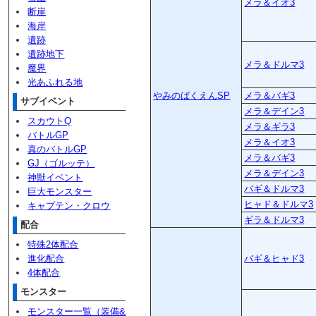
メラ＆イオ3
断崖
海岸
遺跡
遺跡地下
メラ＆ドルマ3
魔界
光あふれる地
やみのばくえんSP
メラ＆バギ3
サブイベント
メラ＆デイン3
スカウトQ
メラ＆ギラ3
バトルGP
メラ＆イオ3
真のバトルGP
メラ＆バギ3
GJ（ゴルッテ）
メラ＆デイン3
神獣イベント
バギ＆ドルマ3
巨大モンスター
ヒャド＆ドルマ3
キャプテン・クロウ
ギラ＆ドルマ3
配合
特殊2体配合
進化配合
バギ＆ヒャド3
4体配合
モンスター
モンスター一覧（装備&