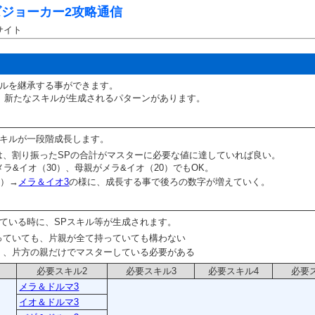
ジョーカー2攻略通信
サイト
ルを継承する事ができます。
、新たなスキルが生成されるパターンがあります。
キルが一段階成長します。
は、割り振ったSPの合計がマスターに必要な値に達していれば良い。
ラ&イオ（30）、母親がメラ&イオ（20）でもOK。
5）→
メラ＆イオ3
の様に、成長する事で後ろの数字が増えていく。
ている時に、SPスキル等が生成されます。
っていても、片親が全て持っていても構わない
く、片方の親だけでマスターしている必要がある
必要スキル2
必要スキル3
必要スキル4
必要
メラ＆ドルマ3
イオ＆ドルマ3