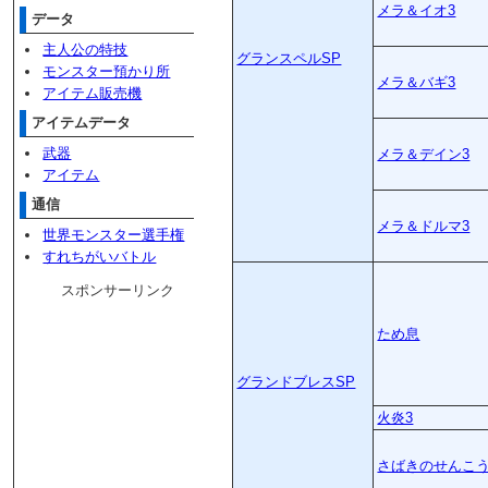
メラ＆イオ3
データ
主人公の特技
グランスペルSP
モンスター預かり所
メラ＆バギ3
アイテム販売機
アイテムデータ
武器
メラ＆デイン3
アイテム
通信
メラ＆ドルマ3
世界モンスター選手権
すれちがいバトル
スポンサーリンク
ため息
グランドブレスSP
火炎3
さばきのせんこう