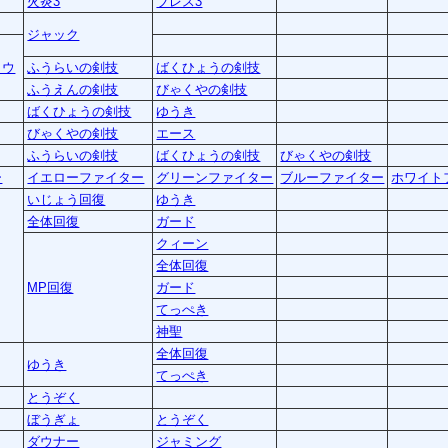
火炎3
ブレス3
ジャック
ロウ
ふうらいの剣技
ばくひょうの剣技
ふうえんの剣技
びゃくやの剣技
ばくひょうの剣技
ゆうき
びゃくやの剣技
エース
ふうらいの剣技
ばくひょうの剣技
びゃくやの剣技
ー
イエローファイター
グリーンファイター
ブルーファイター
ホワイト
いじょう回復
ゆうき
全体回復
ガード
クィーン
全体回復
MP回復
ガード
てっぺき
神聖
全体回復
ゆうき
てっぺき
とうぞく
ぼうぎょ
とうぞく
ダウナー
ジャミング