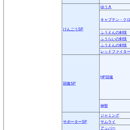
ゆうき
キャプテン・ク
けんごうSP
ふうえんの剣技
ふうらいの剣技
ふうえんの剣技
レッドファイタ
HP回復
回復SP
神聖
ジャミング
サポーターSP
サムライ
アッパー