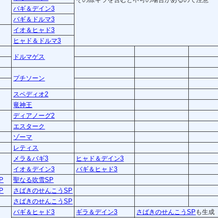
バギ＆デイン3
バギ＆ドルマ3
イオ＆ヒャド3
ヒャド＆ドルマ3
ドルマゲス
プチソーン
スペディオ2
竜神王
ディアノーグ2
エスターク
ゾーマ
レティス
メラ＆バギ3
ヒャド＆デイン3
イオ＆デイン3
バギ＆ヒャド3
P
聖なる吹雪SP
P
さばきのせんこうSP
さばきのせんこうSP
バギ＆ヒャド3
ギラ＆デイン3
さばきのせんこうSP
も生成