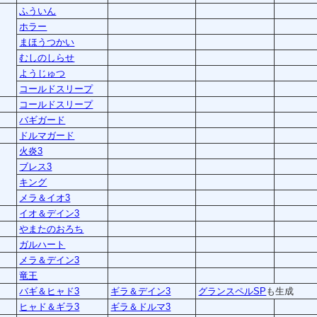
ふういん
ホラー
まほうつかい
むしのしらせ
ようじゅつ
コールドスリープ
コールドスリープ
バギガード
ドルマガード
火炎3
ブレス3
キング
メラ＆イオ3
イオ＆デイン3
やまたのおろち
ガルハート
メラ＆デイン3
竜王
バギ＆ヒャド3
ギラ＆デイン3
グランスペルSP
も生成
ヒャド＆ギラ3
ギラ＆ドルマ3