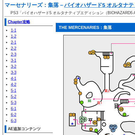
マーセナリーズ：集落－
バイオハザード5 オルタナ
PS3「バイオハザード5 オルタナティブエディション（BIOHAZARD5 Alter
Chapter攻略
THE MERCENARIES：集落
1-1
1-2
2-1
2-2
2-3
3-1
3-2
3-3
4-1
4-2
5-1
5-2
5-3
6-1
6-2
6-3
AE追加コンテンツ