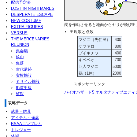
配信予定表
LOST IN NIGHTMARES
DESPERATE ESCAPE
NEW COSTUME
罠を作動させると地面からヤリが飛び出
EXTRA FIGURES
出現敵と点数
VERSUS
THE MERCENARIES
マジニ（先住民）
400
REUNION
ケファロ
800
集会場
ブイキチワ
400
鉱山
キペペオ
700
集落
巨人マジニ
5000
古代遺跡
鶏（1体）
2000
実験施設
ミサイル施設
スポンサーリンク
船首甲板
バイオハザード5 オルタナティブエディ
監獄
攻略データ
武器・防具
アイテム・弾薬
BSAAエンブレム
トレジャー
体術