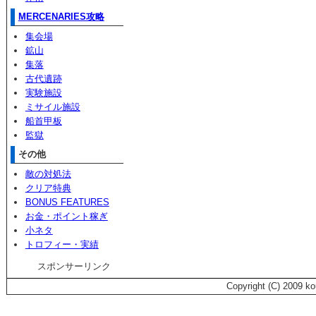
MERCENARIES攻略
集会場
鉱山
集落
古代遺跡
実験施設
ミサイル施設
船首甲板
監獄
その他
敵の対処法
クリア特典
BONUS FEATURES
お金・ポイント稼ぎ
小ネタ
トロフィー・実績
スポンサーリンク
Copyright (C) 2009 k